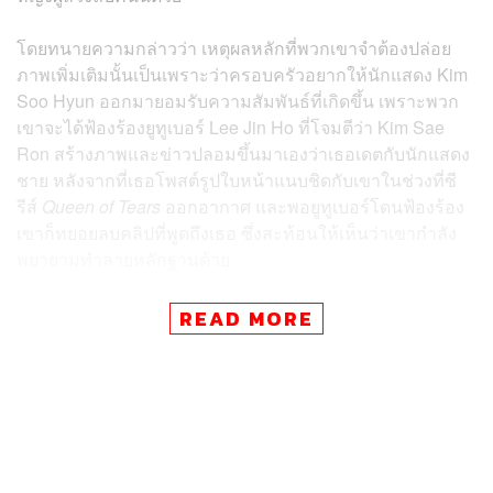
โดยทนายความกล่าวว่า เหตุผลหลักที่พวกเขาจำต้องปล่อย
ภาพเพิ่มเติมนั้นเป็นเพราะว่าครอบครัวอยากให้นักแสดง Kim
Soo Hyun ออกมายอมรับความสัมพันธ์ที่เกิดขึ้น เพราะพวก
เขาจะได้ฟ้องร้องยูทูเบอร์ Lee Jin Ho ที่โจมตีว่า Kim Sae
Ron สร้างภาพและข่าวปลอมขึ้นมาเองว่าเธอเดตกับนักแสดง
ชาย หลังจากที่เธอโพสต์รูปใบหน้าแนบชิดกับเขาในช่วงที่ซี
รีส์
Queen of Tears
ออกอากาศ และพอยูทูเบอร์โดนฟ้องร้อง
เขาก็ทยอยลบคลิปที่พูดถึงเธอ ซึ่งสะท้อนให้เห็นว่าเขากำลัง
พยายามทำลายหลักฐานด้วย
“ครอบครัวผู้สูญเสียต้องการเพียงแค่อยากให้ Kim Soo Hyun
READ MORE
ยอมรับในความสัมพันธ์ที่เกิดขึ้น เพราะมันจำเป็นต่อการฟ้อง
ร้องยูทูเบอร์ อย่างไรก็ตาม แถลงการณ์ที่ไม่เป็นความจริงจาก
ฝั่งนักแสดง Kim Soo Hyun มีแต่ทำให้พวกเขาเจ็บปวดมากยิ่ง
ขึ้น และเราหวังเพียงว่าตอนนี้จะได้คำขอโทษอย่างจริงใจ”
ทนายความกล่าว