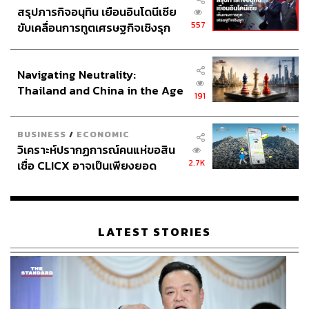
สรุปภารกิจอนุทิน เยือนอินโดนีเซีย
557
ขับเคลื่อนการทูตเศรษฐกิจเชิงรุก
ประกาศหุ้นส่วนยุทธศาสตร์ไทย –
อินโดนีเซีย
Navigating Neutrality:
Thailand and China in the Age
191
of a New Global Order
BUSINESS
/
ECONOMIC
วิเคราะห์ปรากฏการณ์คนแห่ขอสิน
2.7K
เชื่อ CLICX อาจเป็นเพียงยอด
ภูเขาน้ำแข็ง ของปัญหาหนี้ครัว
เรือนไทยที่ถูกซุกไว้
LATEST STORIES