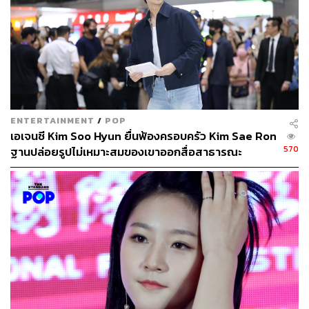
ABOUT THE AUTHOR
ภัทรณกัญ อนันเต่า
กองบรรณาธิการคัลเจอร์ สำนักข่าว THE
STANDARD
ENTERTAINMENT
/
POP
เอเจนซี Kim Soo Hyun ยื่นฟ้องครอบครัว Kim Sae Ron
570
ฐานปล่อยรูปไม่เหมาะสมของเขาออกสื่อสาธารณะ