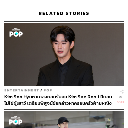
ครอบครัว ดังนั้นพวกเขาก็ยืนยันว่าจะฟ้องร้องกับฝั่งนักแสดง
ชายเพิ่มเติมอีกแน่นอน
RELATED STORIES
ภาพ:
Visual China Group via Getty Images
อ้างอิง:
https://www.allkpop.com/article/2025/03/kim-sae-ron
s-bereaving-family-says-they-had-no-choice-but-to-r
eveal-photos-of-the-late-actress-and-kim-soo-hyuns-
relationship
TAGS:
Kim Soo Hyun
Kim Sae Ron
ENTERTAINMENT
/
POP
Kim Soo Hyun แถลงยอมรับคบ Kim Sae Ron 1 ปีตอน
593
ไม่ใช่ผู้เยาว์ เตรียมพิสูจน์ข้อกล่าวหาครอบครัวฝ่ายหญิง
ไม่เป็นความจริง
576