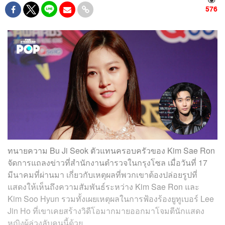
576
ทนายความ Bu Ji Seok ตัวแทนครอบครัวของ Kim Sae Ron
จัดการแถลงข่าวที่สำนักงานตำรวจในกรุงโซล เมื่อวันที่ 17
มีนาคมที่ผ่านมา เกี่ยวกับเหตุผลที่พวกเขาต้องปล่อยรูปที่
แสดงให้เห็นถึงความสัมพันธ์ระหว่าง Kim Sae Ron และ
Kim Soo Hyun รวมทั้งเผยเหตุผลในการฟ้องร้องยูทูเบอร์ Lee
Jin Ho ที่เขาเคยสร้างวิดีโอมากมายออกมาโจมตีนักแสดง
หญิงผู้ล่วงลับคนนี้ด้วย