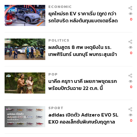
ECONOMIC
ยุคใหม่รถ EV ราคาเริ่ม (ถูก) กว่า
0
รถไฮบริด หลังต้นทุนแบตเตอรี่ลด
ลง - จีนแห่บุกตลาดเกิดใหม่
POLITICS
ผลชันสูตร 8 ศพ เหตุยิงใน รร.
0
เทพศิรินทร์ นนทบุรี พบกระสุนเข้า
จุดสำคัญ ‘ศีรษะ-หน้าอก’ ครูถูกยิง
4 นัด จากระยะไกล
POP
นาคี๓ ครุฑา นาคี เผยภาพชุดแรก
0
พร้อมปักวันฉาย 22 ต.ค. นี้
SPORT
adidas เปิดตัว Adizero EVO SL
0
EXO คอลเล็กชันพิเศษรับฤดูกาล
College Football