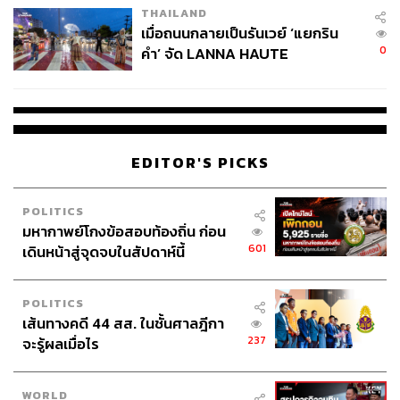
THAILAND
เมื่อถนนกลายเป็นรันเวย์ ‘แยกริน
0
คำ’ จัด LANNA HAUTE
COUTURE กลางสายฝน
EDITOR'S PICKS
POLITICS
มหากาพย์โกงข้อสอบท้องถิ่น ก่อน
601
เดินหน้าสู่จุดจบในสัปดาห์นี้
POLITICS
เส้นทางคดี 44 สส. ในชั้นศาลฎีกา
237
จะรู้ผลเมื่อไร
WORLD