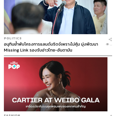
POLITICS
อนุทินย้ำพับโครงการแลนด์บริดจ์เพราะไม่คุ้ม มุ่งพัฒนา
...
Missing Link รองรับอ่าวไทย-อันดามัน
FASHION