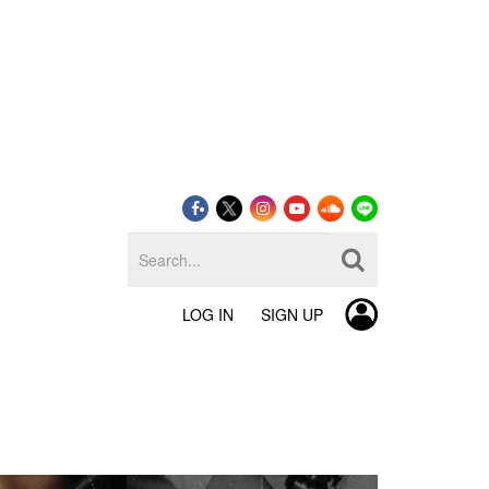
LOG IN
SIGN UP