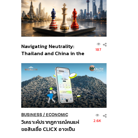
อินโดนีเซีย
Navigating Neutrality:
187
Thailand and China in the
Age of a New Global
Order
BUSINESS
/
ECONOMIC
2.6K
วิเคราะห์ปรากฏการณ์คนแห่
ขอสินเชื่อ CLICX อาจเป็น
เพียงยอดภูเขาน้ำแข็ง ของ