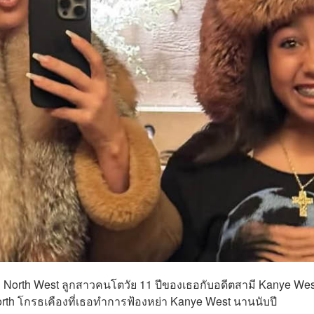
าะ North West ลูกสาวคนโตวัย 11 ปีของเธอกับอดีตสามี Kanye West
orth โกรธเคืองที่เธอทำการฟ้องหย่า Kanye West นานนับปี