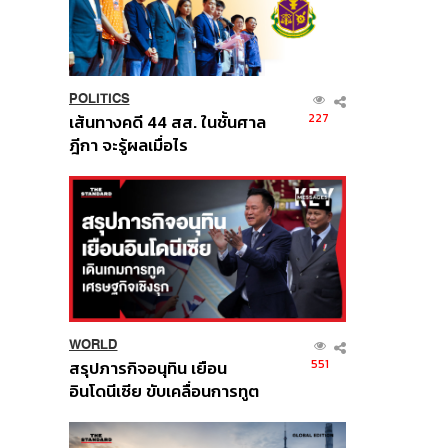
POLITICS
227
เส้นทางคดี 44 สส. ในชั้นศาล
ฎีกา จะรู้ผลเมื่อไร
WORLD
551
สรุปภารกิจอนุทิน เยือน
อินโดนีเซีย ขับเคลื่อนการทูต
เศรษฐกิจเชิงรุก ประกาศหุ้น
ส่วนยุทธศาสตร์ไทย –