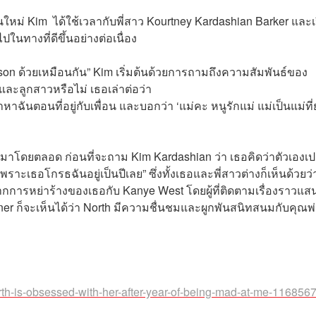
ใหม่ Kim ได้ใช้เวลากับพี่สาว Kourtney Kardashian Barker และเ
ในทางที่ดีขึ้นอย่างต่อเนื่อง
ับ Mason ด้วยเหมือนกัน” Kim เริ่มต้นด้วยการถามถึงความสัมพันธ์ของ
ละลูกสาวหรือไม่ เธอเล่าต่อว่า
าฉันตอนที่อยู่กับเพื่อน และบอกว่า ‘แม่คะ หนูรักแม่ แม่เป็นแม่ที
ล้วมาโดยตลอด ก่อนที่จะถาม Kim Kardashian ว่า เธอคิดว่าตัวเองเป
เพราะเธอโกรธฉันอยู่เป็นปีเลย” ซึ่งทั้งเธอและพี่สาวต่างก็เห็นด้วยว่
จากการหย่าร้างของเธอกับ Kanye West โดยผู้ที่ติดตามเรื่องราวแส
r ก็จะเห็นได้ว่า North มีความชื่นชมและผูกพันสนิทสนมกับคุณพ
rth-is-obsessed-with-her-after-year-of-being-mad-at-me-116856