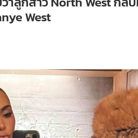
่าลูกสาว North West กลับมา
Kanye West