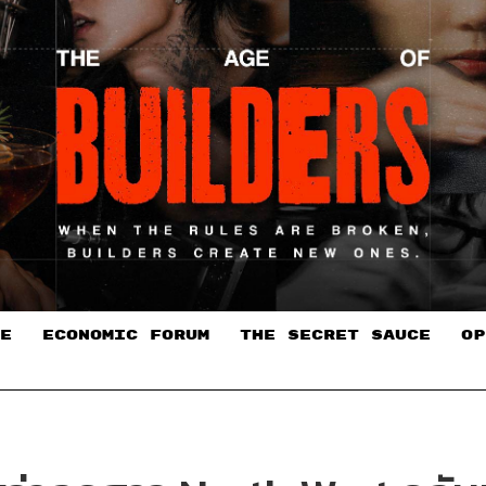
E
ECONOMIC FORUM
THE SECRET SAUCE​
OP