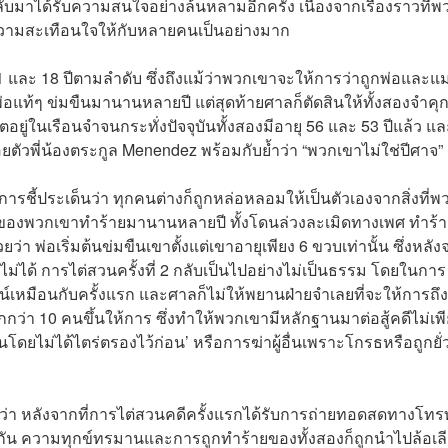
ลับมาได้รับความสนใจอย่างล้นหลามอีกครั้ง เนื่องจากเรื่องราวที่พ
ความสะเทือนใจให้กับหลายคนเป็นอย่างมาก
1 และ 18 ปีตามลำดับ ซึ่งถึงแม้ว่าพวกเขาจะให้การว่าถูกพ่อและแม
อแท้ๆ ข่มขืนมานานหลายปี แต่สุดท้ายศาลก็ตัดสินให้ทั้งสองจำคุ
ยู่ในเรือนจำจนกระทั่งปัจจุบันทั้งสองมีอายุ 56 และ 53 ปีแล้ว แล
อยตัวพี่น้องตระกูล Menendez พร้อมกับย้ำว่า “พวกเขาไม่ใช่ปีศาจ”
รชี้ประเด็นว่า ทุกคนต่างก็ถูกหล่อหลอมให้เป็นตัวเองจากสิ่งที่พ
องของพวกเขาทำร้ายมานานหลายปี ทั้งโดนล่วงละเมิดทางเพศ ทำร้
่า พ่อเริ่มต้นข่มขืนเขาตั้งแต่เขาอายุเพียง 6 ขวบเท่านั้น ซึ่งหลั
ิไม่ได้ การไต่สวนครั้งที่ 2 กลับเป็นไปอย่างไม่เป็นธรรม โดยในการ
น์เหมือนกับครั้งแรก และศาลก็ไม่ให้พยานฝ่ายจำเลยที่จะให้การถึง
ากกว่า 10 คนขึ้นให้การ ซึ่งทำให้พวกเขามีหลักฐานมาต่อสู้คดีไม่เพ
นโดยไม่ได้ไตร่ตรองไว้ก่อน’ หรือการฆ่าผู้อื่นเพราะโกรธหรือถูกยั่ว
ว่า หลังจากที่การไต่สวนคดีครั้งแรกได้รับการถ่ายทอดสดทางโทรท
ิกัน ความทุกข์ทรมานและการถูกทำร้ายของทั้งสองก็ถูกนำไปล้อเล