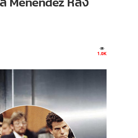
กูล Menendez หลัง
1.0K