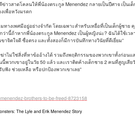
็ตีข่าวสาดโคลนให้พี่น้องตระกูล Menendez กลายเป็นปีศาจ เป็นเด็
เองเพื่อหวังมรดก
ามทางเพศมีอยู่อย่างจำกัด โดยเฉพาะสำหรับเหยื่อที่เป็นเด็กผู้ชาย ค
นี้ถ้าหากพี่น้องตระกูล Menendez เป็นผู้หญิงน่ะ? ฉันได้ใช้เวล
จิตใจดี ซื่อตรง และทั้งสองก็มีการบันทึกทางวินัยที่ดีเยี่ยม”
ฆ่าไม่ใช่สิ่งที่หาข้ออ้างได้ รวมถึงพฤติกรรมของพวกเขาทั้งก่อนแ
นี้พวกเขาอยู่ในวัย 50 แล้ว และเราติดค้างเด็กชาย 2 คนที่สูญเสียว
รับฟัง ช่วยเหลือ หรือปกป้องพวกเขาเลย”
or-menendez-brothers-to-be-freed-8723158
onsters: The Lyle and Erik Menendez Story