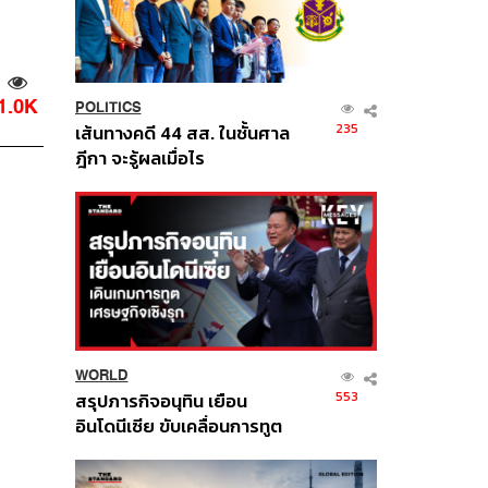
1.0K
POLITICS
235
เส้นทางคดี 44 สส. ในชั้นศาล
ฎีกา จะรู้ผลเมื่อไร
WORLD
553
สรุปภารกิจอนุทิน เยือน
อินโดนีเซีย ขับเคลื่อนการทูต
เศรษฐกิจเชิงรุก ประกาศหุ้น
ส่วนยุทธศาสตร์ไทย –