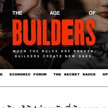
E
ECONOMIC FORUM
THE SECRET SAUCE​
OP