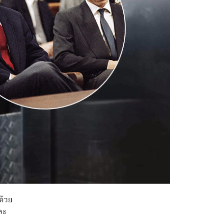
าด้วย
ละ