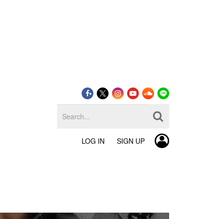
LOG IN
SIGN UP