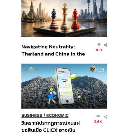
อินโดนีเซีย
Navigating Neutrality:
189
Thailand and China in the
Age of a New Global
Order
BUSINESS
/
ECONOMIC
2.6K
วิเคราะห์ปรากฏการณ์คนแห่
ขอสินเชื่อ CLICX อาจเป็น
เพียงยอดภูเขาน้ำแข็ง ของ