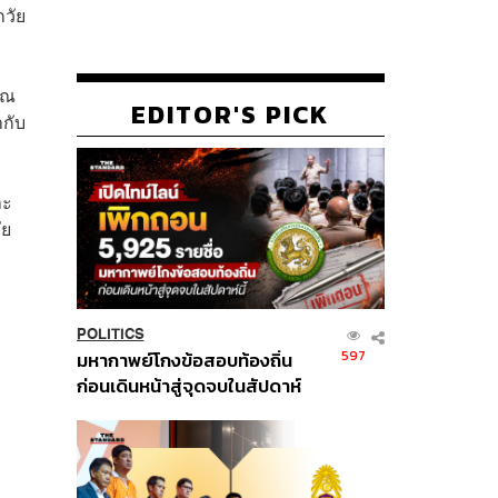
กวัย
ุณ
EDITOR'S PICK
ากับ
ละ
ัย
POLITICS
597
มหากาพย์โกงข้อสอบท้องถิ่น
ก่อนเดินหน้าสู่จุดจบในสัปดาห์
นี้