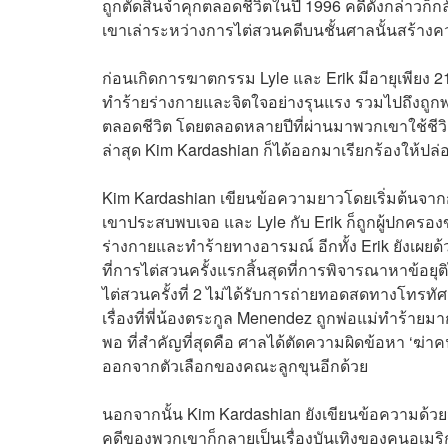
ถูกตัดสินจำคุกตลอดชีวิตในปี 1996 คดีดังกล่าวก็ก
เขาเล่าระหว่างการไต่สวนคดีบนชั้นศาลนั้นสร้าง
ก่อนเกิดการฆาตกรรม Lyle และ Erik มีอายุเพียง 2
ทำร้ายร่างกายและจิตใจอย่างรุนแรง รวมไปถึงถูกพ่
ตลอดชีวิต โดยตลอดหลายปีที่ผ่านมาพวกเขาใช้ชีวิตอ
ล่าสุด Kim Kardashian ก็ได้ออกมาเรียกร้องให้ปล่
Kim Kardashian เขียนข้อความยาวโดยเริ่มต้นจากกา
เขาประสบพบเจอ และ Lyle กับ Erik ก็ถูกผู้ปกคร
ร่างกายและทำร้ายทางอารมณ์ อีกทั้ง Erik ยังเผยด้วยว
ที่การไต่สวนครั้งแรกสิ้นสุดที่การพิจารณาหาข้อยุต
ไต่สวนครั้งที่ 2 ไม่ได้รับการถ่ายทอดสดทางโทรทัศ
เรื่องที่พี่น้องตระกูล Menendez ถูกพ่อแม่ทำร้ายม
พอ ที่สำคัญที่สุดคือ ศาลได้ตัดความผิดข้อหา ‘ฆ่าค
ออกจากตัวเลือกของคณะลูกขุนอีกด้วย
นอกจากนั้น Kim Kardashian ยังเขียนข้อความด้วย
คดีของพวกเขาก็กลายเป็นเรื่องบันเทิงของคนอเมร