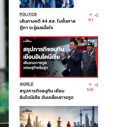
POLITICS
157
เส้นทางคดี 44 สส. ในชั้นศาล
ฎีกา จะรู้ผลเมื่อไร
WORLD
508
สรุปภารกิจอนุทิน เยือน
อินโดนีเซีย ขับเคลื่อนการทูต
เศรษฐกิจเชิงรุก ประกาศหุ้น
ส่วนยุทธศาสตร์ไทย –
อินโดนีเซีย