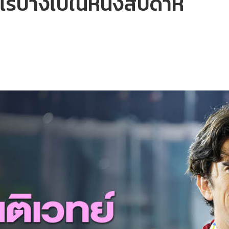
ะไรบ้างไปในหนึ่งสัปดาห์