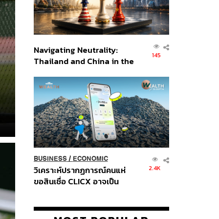
Navigating Neutrality:
145
Thailand and China in the
Age of a New Global
Order
BUSINESS
/
ECONOMIC
2.4K
วิเคราะห์ปรากฏการณ์คนแห่
ขอสินเชื่อ CLICX อาจเป็น
เพียงยอดภูเขาน้ำแข็ง ของ
ปัญหาหนี้ครัวเรือนไทยที่ถูกซุก
ไว้