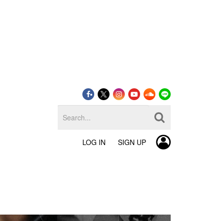
LOG IN
SIGN UP