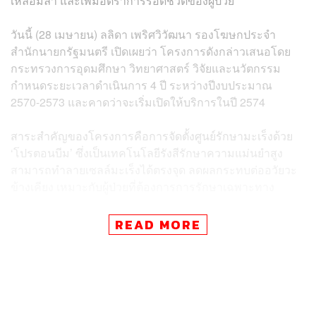
เหลื่อมล้ำ และเพิ่มอัตราการรอดชีวิตของผู้ป่วย
วันนี้ (28 เมษายน) ลลิดา เพริศวิวัฒนา รองโฆษกประจำ
สำนักนายกรัฐมนตรี เปิดเผยว่า โครงการดังกล่าวเสนอโดย
กระทรวงการอุดมศึกษา วิทยาศาสตร์ วิจัยและนวัตกรรม
กำหนดระยะเวลาดำเนินการ 4 ปี ระหว่างปีงบประมาณ
2570-2573 และคาดว่าจะเริ่มเปิดให้บริการในปี 2574
สาระสำคัญของโครงการคือการจัดตั้งศูนย์รักษามะเร็งด้วย
‘โปรตอนบีม’ ซึ่งเป็นเทคโนโลยีรังสีรักษาความแม่นยำสูง
สามารถทำลายเซลล์มะเร็งได้ตรงจุด ลดผลกระทบต่ออวัยวะ
ข้างเคียง เหมาะกับผู้ป่วยที่ต้องการการรักษาเฉพาะทาง
ศูนย์จะตั้งอยู่ภายในพื้นที่ศูนย์วิทยาศาสตร์สุขภาพ
READ MORE
มหาวิทยาลัยขอนแก่น บนพื้นที่ประมาณ 4.9 ไร่ ประกอบด้วย
อาคารบริการสูง 6 ชั้น พื้นที่ใช้สอยเกือบ 10,000 ตารางเมตร
พร้อมติดตั้งเครื่องเร่งอนุภาคโปรตอน ระบบวางแผนการ
รักษา และระบบข้อมูลด้านมะเร็งวิทยาแบบครบวงจร