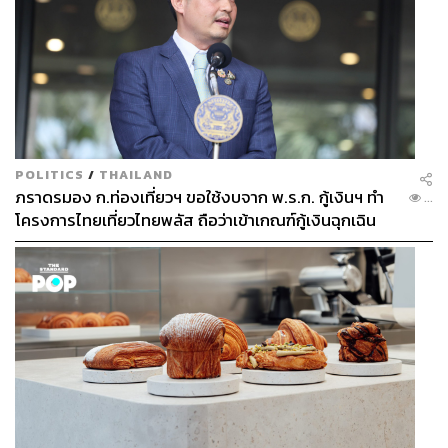
POLITICS
/
THAILAND
ภราดรมอง ก.ท่องเที่ยวฯ ขอใช้งบจาก พ.ร.ก. กู้เงินฯ ทำ
...
โครงการไทยเที่ยวไทยพลัส ถือว่าเข้าเกณฑ์กู้เงินฉุกเฉิน