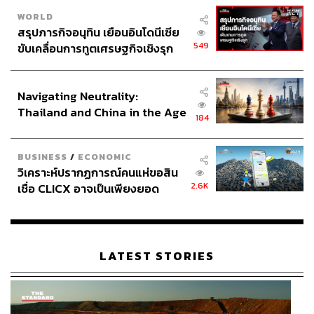
WORLD
สรุปภารกิจอนุทิน เยือนอินโดนีเซีย
549
ขับเคลื่อนการทูตเศรษฐกิจเชิงรุก
ประกาศหุ้นส่วนยุทธศาสตร์ไทย –
อินโดนีเซีย
Navigating Neutrality:
Thailand and China in the Age
184
of a New Global Order
BUSINESS
/
ECONOMIC
วิเคราะห์ปรากฏการณ์คนแห่ขอสิน
2.6K
เชื่อ CLICX อาจเป็นเพียงยอด
ภูเขาน้ำแข็ง ของปัญหาหนี้ครัว
เรือนไทยที่ถูกซุกไว้
LATEST STORIES