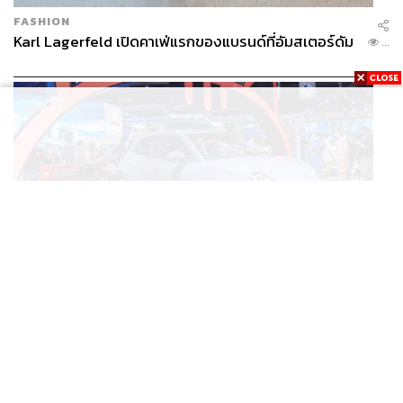
FASHION
Karl Lagerfeld เปิดคาเฟ่แรกของแบรนด์ที่อัมสเตอร์ดัม
...
BUSINESS
/
ECONOMIC
ยุคใหม่รถ EV ราคาเริ่ม (ถูก) กว่ารถไฮบริด หลังต้นทุน
...
แบตเตอรี่ลดลง – จีนแห่บุกตลาดเกิดใหม่