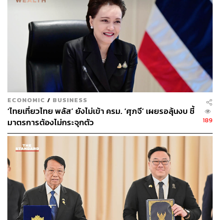
ECONOMIC
/
BUSINESS
‘ไทยเที่ยวไทย พลัส’ ยังไม่เข้า ครม. ‘ศุภจี’ เผยรอลุ้นงบ ชี้
189
มาตรการต้องไม่กระจุกตัว