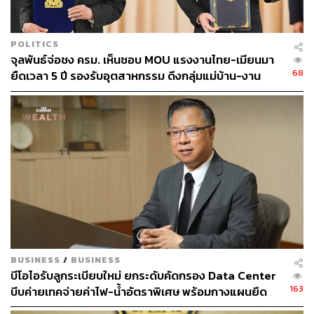
POLITICS
จุลพันธ์จ่อชง ครม. เห็นชอบ MOU แรงงานไทย-เมียนมา
68
ยืดเวลา 5 ปี รองรับอุตสาหกรรม ดึงกลุ่มแม่บ้าน-งาน
อิสระเข้าสู่ระบบประกันสังคม
BUSINESS
/
BUSINESS
บีโอไอรับลูกระเบียบใหม่ ยกระดับคัดกรอง Data Center
163
บีบค่ายเทคจ่ายค่าไฟ-น้ำอัตราพิเศษ พร้อมกางแผนยึด
ประโยชน์ประเทศเป็นหลัก