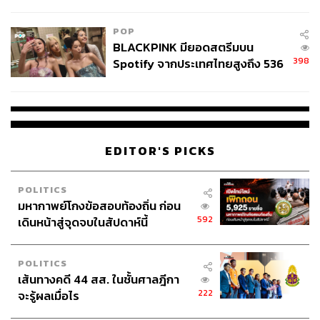
ลง - จีนแห่บุกตลาดเกิดใหม่
POP
BLACKPINK มียอดสตรีมบน
398
Spotify จากประเทศไทยสูงถึง 536
ล้านครั้ง ตลอด 10 ปีที่ผ่านมา
EDITOR'S PICKS
POLITICS
มหากาพย์โกงข้อสอบท้องถิ่น ก่อน
592
เดินหน้าสู่จุดจบในสัปดาห์นี้
POLITICS
เส้นทางคดี 44 สส. ในชั้นศาลฎีกา
222
จะรู้ผลเมื่อไร