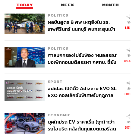
TODAY
WEEK
MONTH
POLITICS
ผลชันสูตร 8 ศพ เหตุยิงใน รร.
1.1K
เทพศิรินทร์ นนทบุรี พบกระสุนเข้า
จุดสำคัญ ‘ศีรษะ-หน้าอก’ ครูถูกยิง
4 นัด จากระยะไกล
POLITICS
ศาลปกครองไม่รับฟ้อง ‘หมอสรณ’
854
ขอเพิกถอนมติสรรหา กสทช. ชี้ยัง
ไม่ใช่ผู้เดือดร้อนเสียหาย
SPORT
adidas เปิดตัว Adizero EVO SL
801
EXO คอลเล็กชันพิเศษรับฤดูกาล
College Football
ECONOMIC
ยุคใหม่รถ EV ราคาเริ่ม (ถูก) กว่า
501
รถไฮบริด หลังต้นทุนแบตเตอรี่ลด