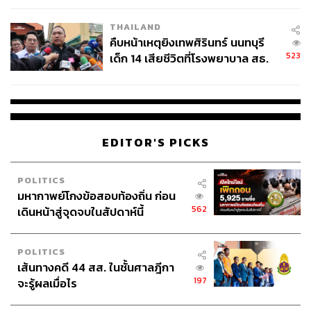
THAILAND
คืบหน้าเหตุยิงเทพศิรินทร์ นนทบุรี
523
เด็ก 14 เสียชีวิตที่โรงพยาบาล สธ.
ยืนยันครูเสียชีวิต 5 ราย เจ็บ 22
ราย
EDITOR'S PICKS
POLITICS
มหากาพย์โกงข้อสอบท้องถิ่น ก่อน
562
เดินหน้าสู่จุดจบในสัปดาห์นี้
POLITICS
เส้นทางคดี 44 สส. ในชั้นศาลฎีกา
197
จะรู้ผลเมื่อไร