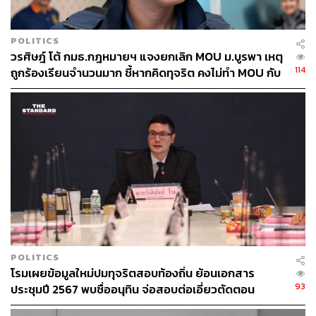
POLITICS
วรศิษฎ์ โต้ กมธ.กฎหมายฯ แจงยกเลิก MOU ม.บูรพา เหตุ
114
ถูกร้องเรียนจำนวนมาก ชี้หากคิดทุจริต คงไม่ทำ MOU กับ
5 หน่วยงาน
POLITICS
โรมเผยข้อมูลใหม่ปมทุจริตสอบท้องถิ่น ย้อนเอกสาร
93
ประชุมปี 2567 พบชื่ออนุทิน จ่อสอบต่อเอี่ยวตัดตอน
ม.บูรพา หรือไม่