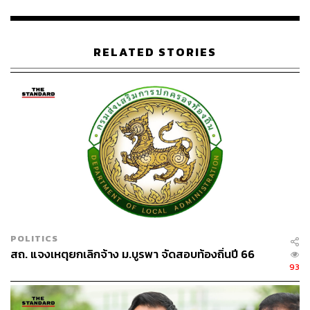
TAGS:
คณะราษฎร
พรรคก้าวไกล
วชิรวิทย์ เทศศรีเมือง
ขวัญข้าว ตั้งประเสริฐ
รังสิมันต์ โรม
RELATED STORIES
50
ABOUT THE AUTHOR
THE STANDARD TEAM
POLITICS
สถ. แจงเหตุยกเลิกจ้าง ม.บูรพา จัดสอบท้องถิ่นปี 66
กองบรรณาธิการ THE STANDARD
93