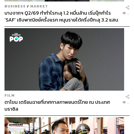
BUSINESS
/
MARKET
บางจากฯ Q2/69 ทำกำไรทะลุ 1.2 หมื่นล้าน เริ่มบุ๊กกำไร
...
‘SAF’ เชิงพาณิชย์ครั้งแรก หนุนรายได้ครึ่งปีทะลุ 3.2 แสน
ล้าน
FILM
ตาโขน เตรียมฉายที่เทศกาลภาพยนตร์ไทย ณ ประเทศ
...
บราซิล