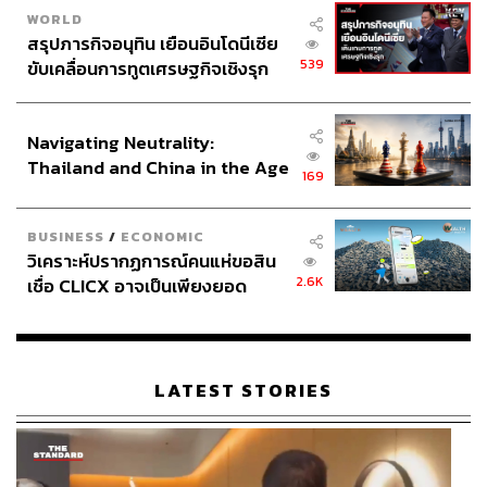
WORLD
สรุปภารกิจอนุทิน เยือนอินโดนีเซีย
539
ขับเคลื่อนการทูตเศรษฐกิจเชิงรุก
ประกาศหุ้นส่วนยุทธศาสตร์ไทย –
อินโดนีเซีย
Navigating Neutrality:
Thailand and China in the Age
169
of a New Global Order
BUSINESS
/
ECONOMIC
วิเคราะห์ปรากฏการณ์คนแห่ขอสิน
2.6K
เชื่อ CLICX อาจเป็นเพียงยอด
ภูเขาน้ำแข็ง ของปัญหาหนี้ครัว
เรือนไทยที่ถูกซุกไว้
LATEST STORIES