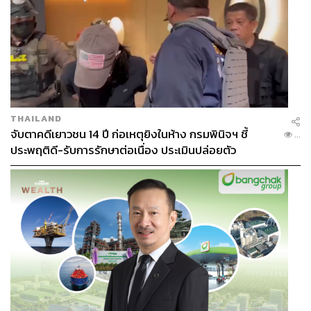
THAILAND
จับตาคดีเยาวชน 14 ปี ก่อเหตุยิงในห้าง กรมพินิจฯ ชี้
...
ประพฤติดี-รับการรักษาต่อเนื่อง ประเมินปล่อยตัว