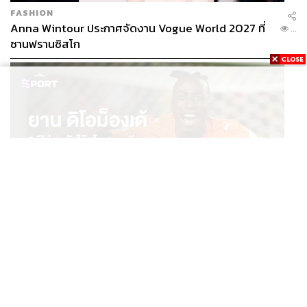
FASHION
Anna Wintour ประกาศจัดงาน Vogue World 2027 ที่
...
ซานฟรานซิสโก
SPORT
ยาน ดิโอม็องเด้ 2 ปีก่อนยังไร้สโมสรอาชีพ สู่นักเตะค่าตัว
...
125 ล้านยูโร กับคำสัญญาถึงน้องสาวผู้ล่วงลับ