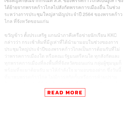
เชิงสัญลักษณ์จากกรณีที่ ส.ส. ของพรรคก้าวไกลเป็นงูเห่า ซึ่ง
ได้ย้ายจากพรรคก้าวไกลไปสังกัดพรรคการเมืองอื่น ในช่วง
ระหว่างการประชุมใหญ่สามัญประจำปี 2564 ของพรรคก้าว
ไกล ที่จังหวัดขอนแก่น
ขวัญข้าว ตั้งประเสริฐ แกนนำภาคีเครือข่ายนักเรียน KKC
กล่าวว่า กระเช้าส้มที่มีงูเห่าที่ได้นำมามอบในช่วงของการ
ประชุมใหญ่ประจำปีของพรรคก้าวไกลเป็นการต้อนรับที่ไม่
ว่าพรรคการเมืองใด หรือคณะรัฐมนตรีคนใด ทุกสังกัดและ
ทุกพรรคการเมืองที่ลงพื้นที่ที่จังหวัดขอนแก่น กลุ่มผู้ชุมนุมก็
พร้อมที่จะมาต้อนรับ มาให้กำลังใจ มามอบของฝาก ซึ่งวันนี้
ที่มาพบพรรคก้าวไกล ไม่มีการสกัดกั้นหรือการห้ามปราม
ใดๆ จากเจ้าหน้าที่ ไม่เหมือนกับช่วงที่ พล.อ. ประวิตร วงษ์
สุวรรณ ลงพื้นที่เมื่อไม่กี่วันที่ผ่านมา ซึ่งประชาชนถูกสกัดกั้น
READ MORE
จนเกิดการปะทะกันขึ้น และพรรคก้าวไกลก็ได้จัด ส.ส. และ
คณะกรรมการบริหารพรรคมาพบปะ มาพูดคุยเรื่องราวต่างๆ
อย่างเป็นกันเอง
สำหรับกระเช้าส้มที่มีงูเห่าที่ได้นำมามอบวันนี้นั้น เป็นการ