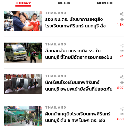
TODAY
WEEK
MONTH
THAILAND
รอง ผบ.ตร. บัญชาการเหตุยิง
1.3K
โรงเรียนเทพศิรินทร์ นนทบุรี สั่ง
ค้นหา 2 รอบยืนยันไร้คนติดค้าง พบ
ศพปู่-ย่าที่บ้านพักผู้ก่อเหตุ
THAILAND
สื่อนอกจับตากราดยิง รร. ใน
1.2K
นนทบุรี ชี้ไทยมีอัตราครอบครองปืน
สูงในระดับต้นของภูมิภาค
THAILAND
นักเรียนโรงเรียนเทพศิรินทร์
807
นนทบุรี อพยพเข้ายังพื้นที่ปลอดภัย
ชั่วคราว หลังเหตุใช้อาวุธปืนภายใน
โรงเรียนคลี่คลาย
THAILAND
คืบหน้าเหตุยิงโรงเรียนเทพศิรินทร์
663
นนทบุรี ดับ 6 ศพ โฆษก ตร. เร่ง
สอบปมขโมยปืนปู่ก่อเหตุ