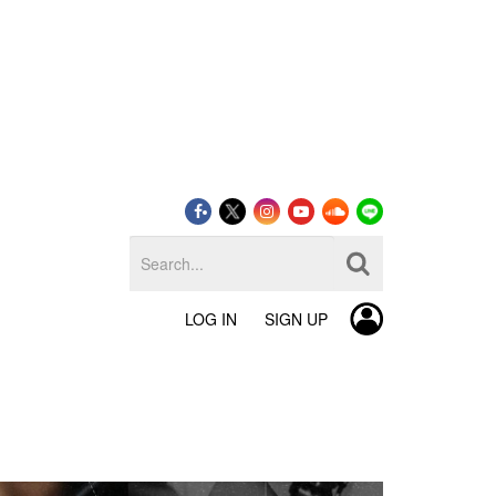
LOG IN
SIGN UP