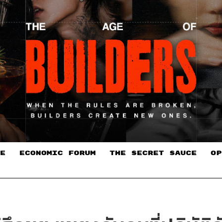
E
ECONOMIC FORUM
THE SECRET SAUCE​
OP