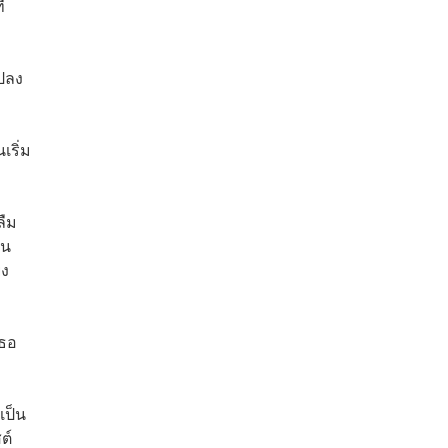
่
ปลง
เริ่ม
ลืม
ัน
ยง
เธอ
เป็น
ต์