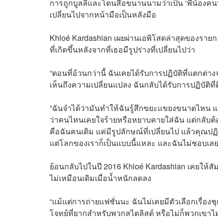
การถูกบูลลี่และโดนสื่อขนานนามว่าเป็น ‘พี่น้องคนที
เปลี่ยนไปจากหน้ามือเป็นหลังมือ
Khloé Kardashian เผยผ่านเอพิโสดล่าสุดของรายก
ที่เกิดขึ้นหลังจากที่เธอมีรูปร่างที่เปลี่ยนไปว่า
“ตอนที่อ้วนกว่านี้ ฉันเคยได้รับการปฏิบัติที่แตกต่
เห็นถึงความเปลี่ยนแปลง ฉันกลับได้รับการปฏิบัติที่
“ฉันจำได้ว่ามันทำให้ฉันรู้สึกขยะแขยงขนาดไหน แต
ว่าคนไหนเคยใจร้ายหรือหยาบคายใส่ฉัน แต่กลับต้อน
คือฉันคนเดิม แค่มีรูปลักษณ์ที่เปลี่ยนไป แล้วคุณป
แต่โลกของเราก็เป็นแบบนี้แหละ และฉันไม่ชอบเลย
ย้อนกลับไปในปี 2016 Khloé Kardashian เคยให้สัมภ
ไม่เหมือนเดิมเมื่อน้ำหนักลดลง
“แม้แต่การถ่ายแฟชั่นนะ ฉันไม่เคยมีตัวเลือกเรื่
โจทย์ที่ยากสำหรับพวกสไตลิสต์ หรือไม่ก็พวกเขาไม่ม