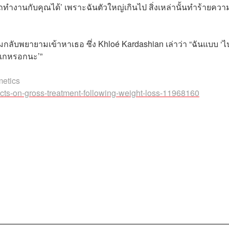
ถทำงานกับคุณได้’ เพราะฉันตัวใหญ่เกินไป สิ่งเหล่านั้นทำร้ายควา
ดิมกลับพยายามเข้าหาเธอ ซึ่ง Khloé Kardashian เล่าว่า “ฉันแบบ ‘ไ
งแกหรอกนะ’”
metics
ects-on-gross-treatment-following-weight-loss-11968160