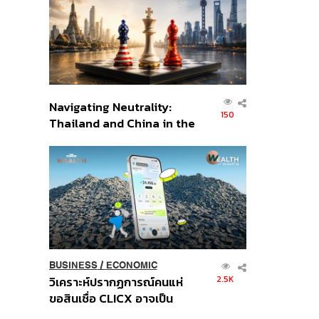
อินโดนีเซีย
Navigating Neutrality:
150
Thailand and China in the
Age of a New Global
Order
BUSINESS
/
ECONOMIC
2.5K
วิเคราะห์ปรากฏการณ์คนแห่
ขอสินเชื่อ CLICX อาจเป็น
เพียงยอดภูเขาน้ำแข็ง ของ