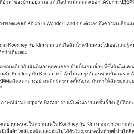
่อ้วน’ ของบ้านอยู่เสมอ แต่เมื่อน้ำหนักลดลงเธอก็ได้รับการปฏิบัติที
ารพอดแคสต์ Khloé in Wonder Land ของตัวเอง ถึงความเปลี่ยนแ
างจาก Kourtney กับ Kim มาก แต่เมื่อฉันน้ำหนักลดลงไปเยอะและผู้คน
ดีกว่าเดิมเยอะ
่ขณะเดียวกันฉันก็มองทุกคนออก มันเป็นเกมเล็กๆ ที่ซึ่งฉันไม่เคย
รับ Kourtney กับ Kim อย่างดี ฉันไม่เคยยุ่งกับคนพวกนั้น เพราะฉ
ฏิบัติต่อฉันแตกต่างอย่างพลิกผันขนาดนี้เนี่ยนะ มันทำให้ฉันขยะแข
”
าษณ์ผ่าน Harper’s Bazaar ว่า แม้แต่วงการแฟชั่นก็ยังปฏิบัติต่อ
องชุดเลย ทุกคนจะให้ความสนใจ Kourtney กับ Kim มากกว่า เพราะฉัน
ีเสื้อผ้าไซส์ของฉัน และฉันไม่ได้ตัวใหญ่ขนาดนั้นด้วยซ้ำ! สไตลิส