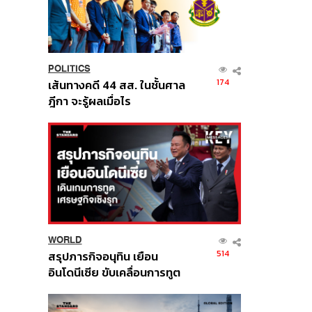
POLITICS
174
เส้นทางคดี 44 สส. ในชั้นศาล
ฎีกา จะรู้ผลเมื่อไร
WORLD
514
สรุปภารกิจอนุทิน เยือน
อินโดนีเซีย ขับเคลื่อนการทูต
เศรษฐกิจเชิงรุก ประกาศหุ้น
ส่วนยุทธศาสตร์ไทย –