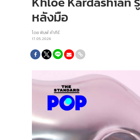
Khloé Kardashian รู้
หลังมือ
โดย
พิมพ์ คำภีร์
17.05.2026