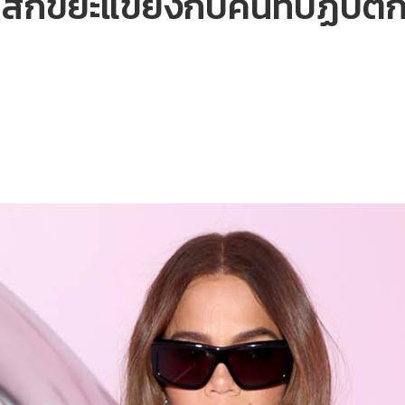
สึกขยะแขยงกับคนที่ปฏิบัติก