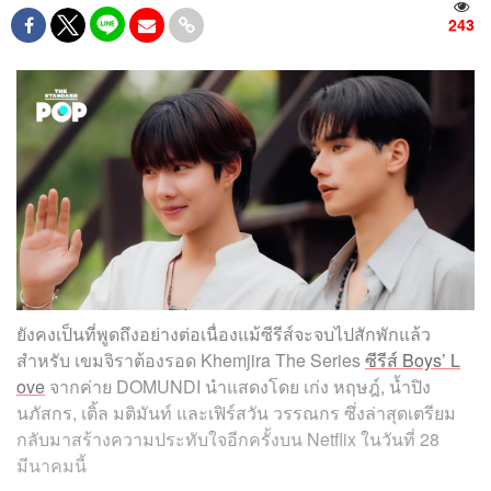
243
ยังคงเป็นที่พูดถึงอย่างต่อเนื่องแม้ซีรีส์จะจบไปสักพักแล้ว
สำหรับ เขมจิราต้องรอด Khemjira The Series
ซีรีส์ Boys’ L
ove
จากค่าย DOMUNDI นำแสดงโดย เก่ง หฤษฎ์, น้ำปิง
นภัสกร, เติ้ล มติมันท์ และเฟิร์สวัน วรรณกร ซึ่งล่าสุดเตรียม
กลับมาสร้างความประทับใจอีกครั้งบน Netflix ในวันที่ 28
มีนาคมนี้