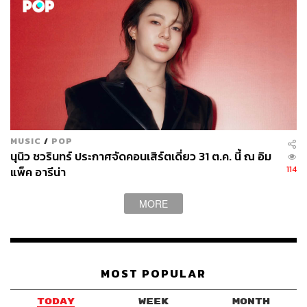
MUSIC
/
POP
นุนิว ชวรินทร์ ประกาศจัดคอนเสิร์ตเดี่ยว 31 ต.ค. นี้ ณ อิม
114
แพ็ค อารีน่า
MORE
MOST POPULAR
TODAY
WEEK
MONTH