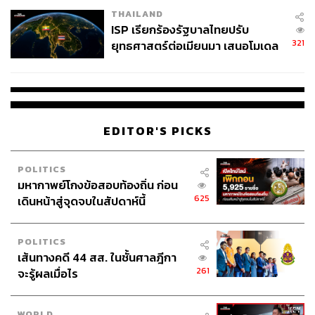
THAILAND
ISP เรียกร้องรัฐบาลไทยปรับ
321
ยุทธศาสตร์ต่อเมียนมา เสนอโมเดล
‘3 ระเบียง’ รับมือภัยคุกคามข้าม
แดน
EDITOR'S PICKS
POLITICS
มหากาพย์โกงข้อสอบท้องถิ่น ก่อน
625
เดินหน้าสู่จุดจบในสัปดาห์นี้
POLITICS
เส้นทางคดี 44 สส. ในชั้นศาลฎีกา
261
จะรู้ผลเมื่อไร
WORLD