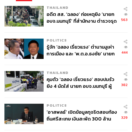
THAILAND
อดีต สส. ‘ฉลอง’ ก่อเหตุยิง ‘นายก
563
อบจ.นนทบุรี’ ที่สำนักงาน ตำรวจรุด
ลงพื้นที่
POLITICS
รู้จัก ‘ฉลอง เรี่ยวแรง’ ตำนานงูเห่า
444
การเมือง และ ‘พ.ต.อ.ธงชัย’ นายก
อบจ. นนทบุรี หลายสมัย บุคคล
สำคัญในเหตุยิง
THAILAND
คุมตัว ‘ฉลอง เรี่ยวแรง’ สอบปมรัว
382
ยิง 4 นัดใส่ นายก อบจ.นนทบุรี ผู้
ว่าฯ ลงพื้นที่ตรวจสอบเร่งหาสาเหตุ
POLITICS
‘อาสพลธ์’ เปิดข้อมูลทุจริตสอบท้อง
329
ถิ่นศรีสะเกษ เงินสะพัด 300 ล้าน
จ่อขยายผลรื้อคดีทั่วประเทศ