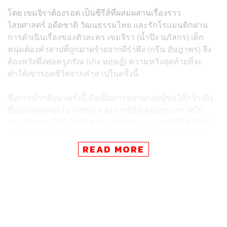
โดย เขมจิราต้องรอด เป็นซีรีส์ที่ผสมผสานเรื่องราว
ไสยศาสตร์ อดีตชาติ วัฒนธรรมไทย และรักโรแมนติกผ่าน
การดำเนินเรื่องของตัวละคร เขมจิรา (น้ำปิง นภัสกร) เด็ก
หนุ่มต้องคำสาปที่ถูกมาดร้ายจากผีรำพึง (กรีน อัษฎาพร) จึง
ต้องหวังพึ่งพ่อครูภรัณ (เก่ง หฤษฎ์) ความหวังสุดท้ายที่จะ
ทำให้เขารอดชีวิตจากคำสาปในครั้งนี้
ซึ่งการนำกลับมาครั้งนี้ ถือเป็นการขยายกลุ่มผู้ชมให้กว้างยิ่ง
ขึ้นบนแพลตฟอร์ม Netflix หลังจากซีรีส์เคยออกอากาศไป
ช่วงสิงหาคมในปี 2025 พร้อมสร้างปรากฏการณ์ซีรีส์ Boys’
Love ครั้งยิ่งใหญ่ด้วยเรตติ้งและยอดเทรนด์จากผู้ชมอย่าง
ล้นหลาม จนสามารถจัดคอนเสิร์ตใหญ่ Khemjira The
READ MORE
Golden Time Concert เมื่อวันที่ 17-18 มกราคมที่ผ่านมา ณ
อิมแพ็ค อารีน่า เมืองทองธานี
สำหรับแฟนๆ ที่เคยรับชมมาแล้วก็ต้องรอลุ้นกันว่าในเวอร์ชัน
นี้จะมีฉากไหนเปลี่ยนแปลงหรือเพิ่มเติมรายละเอียดมาให้รับ
ชมกันหรือไม่ แล้วมาร่วมเดินทางไปกับการเอาชีวิตรอดของ