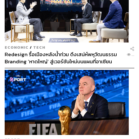
ECONOMIC
/
TECH
Redesign รื้อเมืองหลังน้ำท่วม ดึงเสน่ห์พหุวัฒนธรรม
...
Branding ‘หาดใหญ่’ สู่เวอร์ชันใหม่บนแผนที่อาเซียน