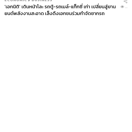
‘เอกนิติ’ เดินหน้าโละ รถตู้-รถเมล์-แท็กซี่ เก่า เปลี่ยนสู่ยาน
...
ยนต์พลังงานสะอาด เล็งดึงเอกชนร่วมกำจัดซากรถ
News
Wealth
Pop
Podcast
Video
Now
Opinion
Careers
Events
Privacy
About
Contact
Policy
FOR
ADVERTISING
MEMBERSHIP