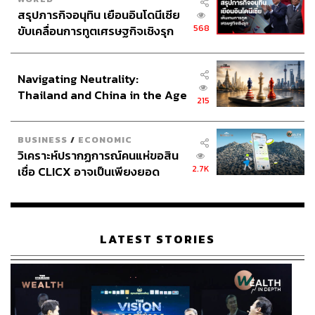
สรุปภารกิจอนุทิน เยือนอินโดนีเซีย
568
ขับเคลื่อนการทูตเศรษฐกิจเชิงรุก
ประกาศหุ้นส่วนยุทธศาสตร์ไทย –
อินโดนีเซีย
Navigating Neutrality:
Thailand and China in the Age
215
of a New Global Order
BUSINESS
/
ECONOMIC
วิเคราะห์ปรากฏการณ์คนแห่ขอสิน
2.7K
เชื่อ CLICX อาจเป็นเพียงยอด
ภูเขาน้ำแข็ง ของปัญหาหนี้ครัว
เรือนไทยที่ถูกซุกไว้
LATEST STORIES