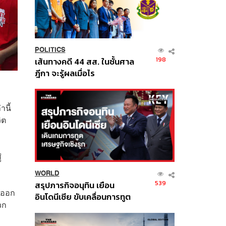
POLITICS
198
เส้นทางคดี 44 สส. ในชั้นศาล
ฎีกา จะรู้ผลเมื่อไร
านี้
ิต
่
WORLD
539
สรุปภารกิจอนุทิน เยือน
้ออก
อินโดนีเซีย ขับเคลื่อนการทูต
วก
เศรษฐกิจเชิงรุก ประกาศหุ้น
ส่วนยุทธศาสตร์ไทย –