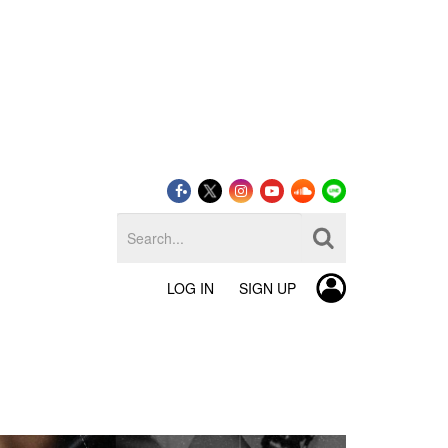
LOG IN
SIGN UP