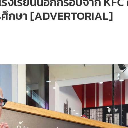
รงเรียนนอกกรอบจาก KFC คื
รศึกษา [ADVERTORIAL]