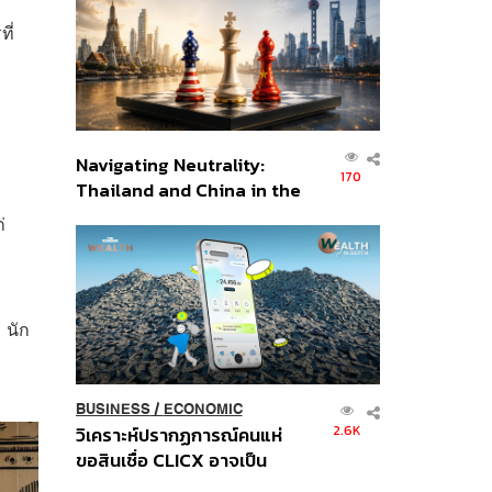
อินโดนีเซีย
ี่
Navigating Neutrality:
170
Thailand and China in the
Age of a New Global
ก่
Order
 นัก
BUSINESS
/
ECONOMIC
2.6K
วิเคราะห์ปรากฏการณ์คนแห่
ขอสินเชื่อ CLICX อาจเป็น
เพียงยอดภูเขาน้ำแข็ง ของ