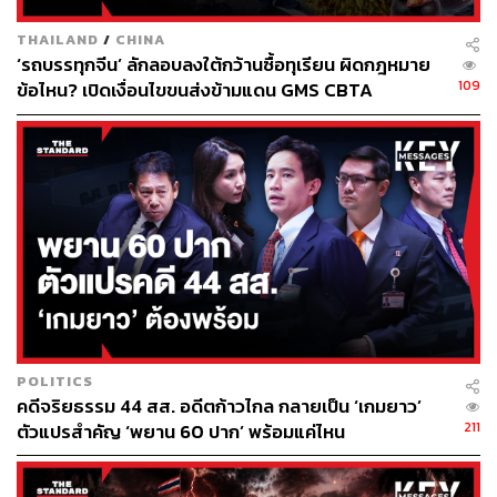
เทนนิสดาวดังที่ผันตัวมาเป็นโค้ชให้ โพสต์ภาพเซลฟีที่
สนามบินในเวลา 05.00 น. (เวลาท้องถิ่น) พร้อม
THAILAND
/
CHINA
ข้อความว่า ‘นี่ไม่ใช่การเดินทางมาดาวน์อันเดอร์แบบ
‘รถบรรทุกจีน’ ลักลอบลงใต้กว้านซื้อทุเรียน ผิดกฎหมาย
109
ข้อไหน? เปิดเงื่อนไขขนส่งข้ามแดน GMS CBTA
ปกติ’
ที่ผ่านมาประเทศออสเตรเลียประสบปัญหาในการรับมือ
กับวิกฤตโควิดอย่างมาก และทำให้รัฐบาลภายใต้
การนำของ สกอตต์ มอร์ริสัน สั่นคลอนอย่างหนัก ซึ่ง
การที่ยอโควิชประกาศว่าได้รับการยกเว้นทำให้มา
แข่งขันได้ สร้างความไม่พอใจให้แก่ชาวออสเตรเลีย
อย่างยิ่ง
รัฐวิกตอเรียเองประสบปัญหาสาหัสในการรับมือกับโค
วิด โดยที่ผ่านมาต้องล็อกดาวน์อย่างยาวนาน ล่าสุดการ
POLITICS
คดีจริยธรรม 44 สส. อดีตก้าวไกล กลายเป็น ‘เกมยาว’
ระบาดของโควิดสายพันธุ์โอไมครอนทำให้มีผู้ติดเชื้อ
211
ตัวแปรสำคัญ ‘พยาน 60 ปาก’ พร้อมแค่ไหน
เมื่อวันพุธที่ผ่านมาสูงถึง 17,636 ราย ส่งผลกระทบต่อ
ระบบสาธารณสุขอย่างรุนแรง