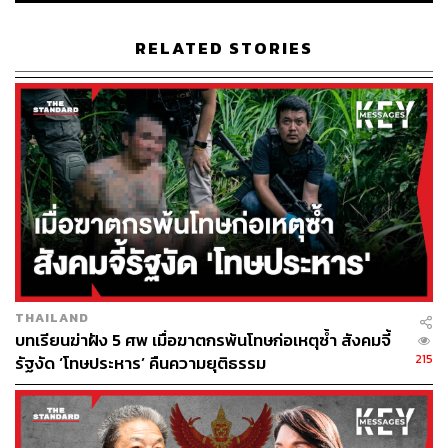
จนกระทั่งเมื่อวันพุธที่ผ่านมา สกอตต์ มอร์ริสัน นายก
RELATED STORIES
รัฐมนตรีออสเตรเลีย ส่งสัญญาณว่า ยอโควิชจะถูก
ส่งตัวกลับหากไม่สามารถแสดงหลักฐานได้เพียงพอว่า
ทำไมจึงควรได้รับการยกเว้นทางการแพทย์ “เขาไม่ควร
จะได้รับการปฏิบัติแตกต่างจากคนอื่น”
ด้าน ร็อด เลเวอร์ นักเทนนิสระดับตำนานของชาว
ออสเตรเลียเองก็ให้สัมภาษณ์กับหนังสือพิมพ์ The
Herald Sun ว่า ยอโควิชควรจะเปิดเผยเหตุผลว่าทำไม
เขาจึงได้รับการยกเว้นทางการแพทย์ พร้อมตั้งคำถาม
ว่า นักกีฬาที่ยิ่งใหญ่และดูแข็งแรงแบบเขามีปัญหา
สุขภาพตรงไหน?
THAILAND
บทเรียนฆ่าฝัง 5 ศพ เมื่อฆาตกรพ้นโทษก่อเหตุซ้ำ สังคมจี้
215
รัฐงัด ‘โทษประหาร’ คืนความยุติธรรม
จากนั้นเมื่อนักเทนนิสชาวเซอร์เบียเดินทางจากดูไบมา
ถึงสนามบินทัลลามารีนในนครเมลเบิร์น ได้ถูกเจ้า
หน้าที่กักตัวเป็นเวลาหลายชั่วโมง ก่อนปฏิเสธที่จะให้
เดินทางเข้าประเทศ และยังยกเลิกวีซ่าของยอโควิชด้วย