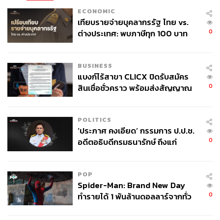
ถึงเวลาที่จะต้องมีการออกกฎให้นักกีฬาต้องเข้ารับ
ECONOMIC
วัคซีนถึงจะลงแข่งขันได้หรือยัง?
เทียบรายจ่ายบุคลากรรัฐ ไทย vs.
0
ต่างประเทศ: พบภาษีทุก 100 บาท
ของคนไทยใช้ไปกับข้าราชการเฉียด
อ้างอิง:
40 บาท
https://www.bbc.com/news/world-australia-59889522
BUSINESS
https://www.theguardian.com/sport/2022/jan/05/appa
แบงก์ไร้สาขา CLICX ปิดรับสมัคร
lling-message-outrage-over-novak-djokovics-medical
0
สินเชื่อชั่วคราว พร้อมส่งสัญญาณ
-exemption-to-play-australian-open
เตือนกลุ่มกู้เงินผิดวัตถุประสงค์-ให้
https://www.theguardian.com/sport/2022/jan/05/nova
ข้อมูลเท็จ เตรียมดำเนินคดีเด็ดขาด
k-djokovics-australian-open-participation-in-doubt-ov
POLITICS
er-visa-row
‘ประภาศ คงเอียด’ กรรมการ ป.ป.ช.
https://www.theguardian.com/sport/2020/apr/19/nova
0
อดีตอธิบดีกรมธนารักษ์ ถึงแก่
k-djokovic-coronavirus-covid-19-vaccination-tennis
อนิจกรรม
https://www.nytimes.com/2022/01/05/sports/tennis/no
POP
vak-djokovic-australia-visa.html
Spider-Man: Brand New Day
0
ทำรายได้ 1 พันล้านดอลลาร์จากทั่ว
TAGS:
Key Messages
กีฬาเทนนิส
เดินทางเข้าประเทศ
โลกภายใน 6 วัน
Novak Djokovic
Australia
เชื้อไวรัสโคโรนา