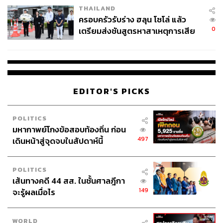
นักเทนนิส
วัคซีนโควิด-19
THAILAND
ครอบครัวรับร่าง ฮลุน โซโล่ แล้ว
0
เตรียมส่งชันสูตรหาสาเหตุการเสีย
ชีวิต
EDITOR'S PICKS
69
POLITICS
ABOUT THE AUTHOR
มหากาพย์โกงข้อสอบท้องถิ่น ก่อน
497
เดินหน้าสู่จุดจบในสัปดาห์นี้
เมธา พันธุ์วราทร
เจ้าของนามปากกา ‘ลูกแม่กิ่ง’ คอลัมนิสต์ที่เล่า
เรื่องกีฬาให้คนนำไปปรับใช้ในชีวิต ซึ่งจะ
POLITICS
ทำให้ได้รับแรงบันดาลใจจากกีฬาที่คุณชื่น
เส้นทางคดี 44 สส. ในชั้นศาลฎีกา
ชอบ ในคอลัมน์ ‘Goal of Life’
149
จะรู้ผลเมื่อไร
WORLD