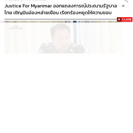
Justice For Myanmar ออกแถลงการณ์ประณามรัฐบาล
...
ไทย เชิญมินอ่องหล่ายเยือน เรียกร้องหยุดให้ความชอบ
ธรรมรัฐบาลทหาร
THAILAND
ทวงคืนทับลาน สุชาติ ลั่นไม่ปล่อยนายทุนฮุบป่า เผย ‘ส
...
ตาร์เวลล์’ รื้อถอนเองคืบ 40% เตือนผู้ฝ่าฝืนเจอขั้นเด็ด
ขาด