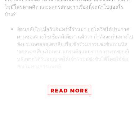
ไม่มีใครคาดคิด และผลกระทบจากเรื่องนี้จะนำไปสู่อะไร
บ้าง?
ย้อนกลับไปเมื่อวันจันทร์ที่ผ่านมา ยอโควิชได้ประกาศ
ผ่านช่องทางโซเชียลมีเดียส่วนตัวว่า กำลังจะเดินทางไป
ยังประเทศออสเตรเลียเพื่อเข้าร่วมการแข่งขันเทนนิส
‘ออสเตรเลียนโอเพ่น’ แกรนด์สแลมรายการแรกของปี
หลังจากได้รับอนุญาตให้เข้าร่วมแข่งขันได้โดยใช้ข้อ
ยกเว้นทางการแพทย์
โดยเป้าหมายของการแข่งขันครั้งนี้คือ การลุ้นสร้าง
READ MORE
ประวัติศาสตร์คว้าแกรนด์สแลมที่ 21 ซึ่งจะทำให้กลาย
เป็นสุดยอดนักเทนนิสตลอดกาลแซงหน้า โรเจอร์ เฟเดอ
เรอร์ และ ราฟาเอล นาดาล ที่คว้าแกรนด์สแลมได้ 20
ครั้งเท่ากัน ซึ่งยอโควิชเคยคว้าแชมป์ออสเตรเลียน
โอเพ่นมาได้แล้วถึง 9 สมัย