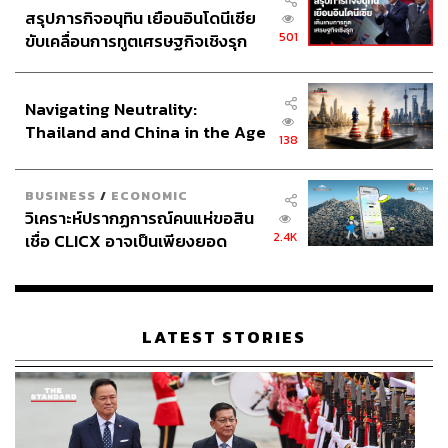
สรุปภารกิจอนุทิน เยือนอินโดนีเซีย
501
ขับเคลื่อนการทูตเศรษฐกิจเชิงรุก
ประกาศหุ้นส่วนยุทธศาสตร์ไทย –
อินโดนีเซีย
Navigating Neutrality:
Thailand and China in the Age
138
of a New Global Order
BUSINESS
/
ECONOMIC
วิเคราะห์ปรากฏการณ์คนแห่ขอสิน
2.4K
เชื่อ CLICX อาจเป็นเพียงยอด
ภูเขาน้ำแข็ง ของปัญหาหนี้ครัว
เรือนไทยที่ถูกซุกไว้
LATEST STORIES