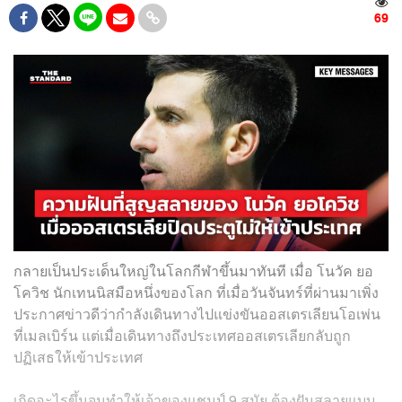
69
กลายเป็นประเด็นใหญ่ในโลกกีฬาขึ้นมาทันที เมื่อ โนวัค ยอ
โควิช นักเทนนิสมือหนึ่งของโลก ที่เมื่อวันจันทร์ที่ผ่านมาเพิ่ง
ประกาศข่าวดีว่ากำลังเดินทางไปแข่งขันออสเตรเลียนโอเพ่น
ที่เมลเบิร์น แต่เมื่อเดินทางถึงประเทศออสเตรเลียกลับถูก
ปฏิเสธให้เข้าประเทศ
เกิดอะไรขึ้นจนทำให้เจ้าของแชมป์ 9 สมัย ต้องฝันสลายแบบ