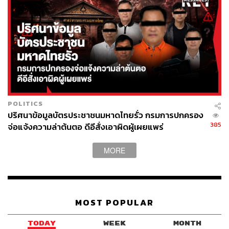
ขณะที่ชาวเซอร์เบียเองไม่พอใจกับการปฏิบัติต่อยอโค
วิช นักเทนนิสขวัญใจอันดับหนึ่ง ของรัฐบาลออสเตรเลีย
โดย เซอร์ดาน ยอโควิช ผู้เป็นพ่อ กล่าวในแถลงการณ์
ตอบโต้ว่า “นี่ไม่ใช่แค่การต่อสู้เพื่อโนวัค แต่เป็นการ
ต่อสู้เพื่อคนทั้งโลก”
ด้าน อเล็กซานเดอร์ วูซิช ประธานาธิบดีเซอร์เบีย ระบุ
ว่า ยอโควิชตกเป็น ‘เหยื่อของการข่มขู่’ และชาวเซ
POLITICS
ปริศนาข้อมูลบัตรประชาชนมหาดไทยรั่ว กรมการปกครอง
อร์เบียทั้งประเทศยังให้การสนับสนุนเขาเหมือนเดิม
385
จ่อแจ้งความล่าต้นตอ ดีอีสั่งเอาผิดผู้เผยแพร่
สิ่งที่น่าสนใจหลังจากนี้คือ แนวทางการปฏิบัติต่อ
MORE
นักกีฬาทุกประเภททั่วโลกจะไปตามบรรทัดฐานที่
ประเทศออสเตรเลียตั้งไว้หรือไม่ เนื่องจากที่ผ่านมามี
การตั้งคำถามถึงประเด็นที่นักกีฬาบางส่วนเลือกจะไม่
รับวัคซีนด้วยเหตุผลต่างๆ แต่ยังเดินทางแข่งขันไปทั่ว
MOST POPULAR
โลก
TODAY
WEEK
MONTH