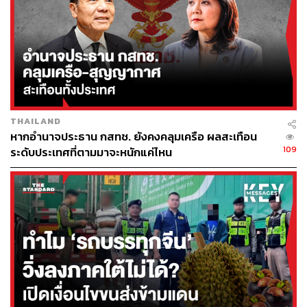
โดยเหตุผลที่หน่วย Australian Border Force ระบุใน
แถลงการณ์คือ ยอโควิช “ไม่สามารถแสดงหลักฐานที่
เพียงพอในการที่จะอนุญาตให้เดินทางเข้าประเทศได้
และวีซ่าได้ถูกยกเลิก” ซึ่งตามกฎหมายแล้วบุคคลที่
ไม่ใช่พลเมืองของออสเตรเลียที่วีซ่าหมดอายุหรือถูก
ยกเลิกจะต้องถูกกักตัวหรือถูกเนรเทศออกนอกประเทศ
THAILAND
หากอำนาจประธาน กสทช. ยังคงคลุมเครือ ผลสะเทือน
109
ระดับประเทศที่ตามมาจะหนักแค่ไหน
ด้านรัฐบาลรัฐวิกตอเรียปฏิเสธที่จะสนับสนุนการขอ
อนุมัติวีซ่าให้แก่ยอโควิช และมีรายงานว่า วีซ่าที่ยอโค
วิชพยายามยื่นเพื่อขอเข้าประเทศนั้นไม่อนุญาตให้ใช้
เป็นข้อยกเว้นสำหรับคนที่ยังไม่ได้เข้ารับวัคซีน
ยอโควิชถูกนำตัวไปยังโรงแรมสำหรับการกักกันตัว
ของรัฐบาล เพื่อรอที่จะถูกส่งตัวกลับ โดยมีรายงานข่าว
ว่า ทีมกฎหมายของนักเทนนิสมือหนึ่งของโลกเตรียมที่
จะต่อสู้ในเรื่องนี้ ขณะที่ โกรัน อิวานิเซวิช อดีตนัก