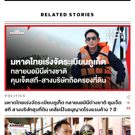
เจ้าของค่าย) ปรับการติดตั้งเสาและการปล่อยสัญญาณให้
สอดคล้องกับยุคที่แก๊งคอลเซ็นเตอร์ใช้เทคโนโลยีเหล่านี้เป็น
RELATED STORIES
อาวุธทำลายคนในชาติ
โดยมาตรการควบคุมเสาสัญญาณชายแดนไทย-เมียนมา มี
ดังนี้
ระยะไม่เกิน 50 เมตรจากชายแดน → ความสูงเสา
สัญญาณไม่เกิน 10 เมตร หรือติดตั้ง Small Cell
ระยะไม่เกิน 1,000 เมตร → ความสูงไม่เกิน 15 เมตร
และควบคุมให้สัญญาณไม่ล้นออกนอกประเทศ
ระยะไม่เกิน 3,500 เมตร → ความสูงไม่เกิน 30 เมตร
และจำกัดสัญญาณให้อยู่ในเขตประเทศไทย
POLITICS
มหาดไทยเร่งจัดระเบียบภูเก็ต ทลายนอมินีต่างชาติ คุมเจ็ต
ซึ่งทางโอเปอเรเตอร์ต้องปรับปรุงเสาสัญญาณตามเงื่อนไขที่
39
สกี สางบริษัทฮุบที่ดิน เคลียร์ใบอนุญาตโรงแรมค้าง 7 ปี
กำหนดภายใน 15 วัน หลัง กสทช. ประเมินและออกหนังสือ
แจ้งเตือน