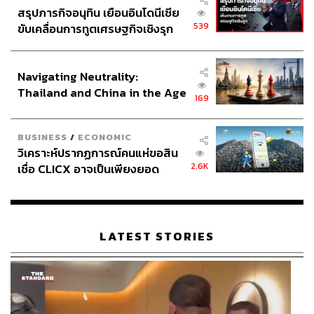
นมาเป็นฐานปฏิบัติการ
สรุปภารกิจอนุทิน เยือนอินโดนีเซีย
539
ขับเคลื่อนการทูตเศรษฐกิจเชิงรุก
การประกาศสงครามกับอาชญากรรมข้ามชาติของทั้ง BGF
ประกาศหุ้นส่วนยุทธศาสตร์ไทย –
อินโดนีเซีย
และ DKBA นับเป็นก้าวสำคัญที่แสดงให้เห็นว่า กลุ่มกอง
Navigating Neutrality:
กำลังติดอาวุธที่เคยถูกมองว่าเป็นพันธมิตรของทุนจีนกำลัง
Thailand and China in the Age
เปลี่ยนทิศทางเพื่อขจัดเครือข่ายอาชญากรรมออกจากพื้นที่
169
of a New Global Order
ซึ่งอาจส่งผลกระทบต่อเครือข่ายแก๊งคอลเซ็นเตอร์และ
ขบวนการค้ามนุษย์ในระดับสากล
BUSINESS
/
ECONOMIC
วิเคราะห์ปรากฏการณ์คนแห่ขอสิน
2.6K
เชื่อ CLICX อาจเป็นเพียงยอด
มีแสงย่อมมีเงา ภายใต้การปราบปรามการก่อสร้าง
ภูเขาน้ำแข็ง ของปัญหาหนี้ครัว
กำลังเดินหน้า
เรือนไทยที่ถูกซุกไว้
ทีมข่าว THE STANDARD ลงพื้นที่อำเภอแม่สอด จังหวัดตาก
LATEST STORIES
เพื่อเก็บข้อมูลการแก้ปัญหาแก๊งคอลเซ็นเตอร์ที่ถูกประกาศ
เป็นวาระสำคัญระหว่าง 3 ชาติ ไทย เมียนมา และจีน ในช่วง
2 สัปดาห์ วันที่ 5-7 และ 15-20 กุมภาพันธ์