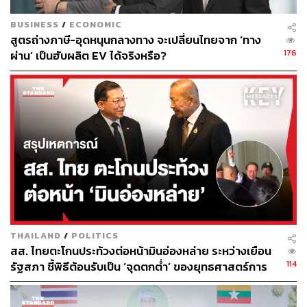
และตั้งแต่นั้นมากองกำลังทหารฝั่งเมียนมาเริ่มประกาศ
BUSINESS
/
ECONOMIC
สูตรถ่างภาษี-อุดหนุนกลางทาง จะเปลี่ยนไทยจาก ‘ทาง
จำนวนผู้ที่ต้องการเดินทางกลับประเทศตัวเองเพิ่มขึ้นต่อเนื่อง
176
ผ่าน’ เป็นฮับผลิต EV ได้จริงหรือ?
ทำให้ทางการไทยที่รับหน้าที่เป็นคนกลางรับตัวต้องกลับมาท
บทวนประสิทธิภาพการดูแลชาวต่างชาติที่ต้องมาอยู่ใน
ประเทศไทยชั่วคราวว่า ‘พร้อม’ มากเท่าใด
ซึ่งนำมาสู่ข้อสรุปว่าไทยจะไม่อนุญาตให้ตั้งค่ายลี้ภัย โดย
แต่ละประเทศต้องมารับพลเมืองของตนกลับทันทีหลังจาก
ข้ามมาจากฝั่งเมียนมา ไทยพร้อมอำนวยความสะดวกแต่ต้อง
ครั้งละไม่เกิน 500 คน และทุกคนที่เข้าประเทศต้องผ่านการ
ตรวจไบโอเมตริกซ์
โดยชาติที่น่าจับตาในการรับ-ส่งตัวมากที่สุดคือ ‘จีน’ เพราะ
THAILAND
/
POLITICS
ตามบัญชีที่กองกำลังทหารฝั่งเมียนมารวบรวมมาได้จนถึงวัน
สส. ไทยตะโกนประท้วงต่อหน้ามินอ่องหล่าย ระหว่างเยือน
นี้ มากกว่า 70% ล้วนแล้วแต่เป็นคนจีนซึ่งมีทั้งผู้ที่เป็นเหยื่อ
114
รัฐสภา ชี้พิธีต้อนรับเป็น ‘จุดตกต่ำ’ ของยุทธศาสตร์การ
และกลุ่มที่เป็นเบื้องหลังแก๊งคอลเซ็นเตอร์
ทูตไทย
อีกทั้งทางการจีนส่งรายชื่อชาวจีนกว่า 3,700 คนที่เข้าข่าย