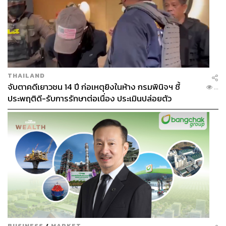
โดยทีมข่าวเลือกสำรวจจากพื้นที่ฝั่งไทยที่สามารถมองเห็น
‘อาณาจักรสแกมเมอร์’ ในฝั่งประเทศเมียนมาได้อย่างชัดเจน
ประกอบด้วย
ชเวโก๊กโก่ เมืองเมียวดี
เคเคพาร์ก เมืองเมียวดี
หมู่บ้านผาลู เมืองเมียวดี
THAILAND
จับตาคดีเยาวชน 14 ปี ก่อเหตุยิงในห้าง กรมพินิจฯ ชี้
...
ประพฤติดี-รับการรักษาต่อเนื่อง ประเมินปล่อยตัว
วันที่ 7 กุมภาพันธ์ เมื่อสังเกตจากบริเวณบ้านแม่กุใหม่ อำเภอ
แม่สอด จังหวัดตาก จะสามารถมองเห็นสิ่งปลูกสร้างของเคเค
พาร์ก ฐานที่ตั้งสำคัญของกระบวนการสแกมเมอร์ระดับชาติ
ทั้งแก๊งคอลเซ็นเตอร์และแก๊งค้ามนุษย์
ทีมข่าวพบว่าเจ้าหน้าที่ Security Staff ยังคงประจำการลาด
ตระเวนรอบอาคารที่ถูกล้อมด้วยกำแพงปูนสูงและรั้วลวด
หนาม นานๆ ครั้งจะมีคนในอาคารเคลื่อนไหวผ่านหน้าต่าง
เมื่อฝั่งไทยมีความเคลื่อนไหวเจ้าหน้าที่ของฝั่งเมียนมาจะขยับ
มาสังเกตการณ์ฝั่งตรงข้ามทันที และบริเวณใกล้กันยังมีการ
ก่อสร้างเดินหน้าต่อเนื่อง
BUSINESS
/
MARKET