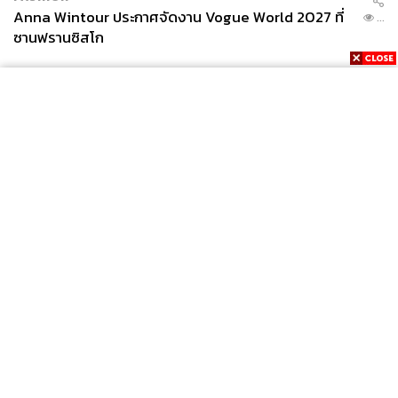
Anna Wintour ประกาศจัดงาน Vogue World 2027 ที่
...
ซานฟรานซิสโก
การก่อสร้างบริเวณเคเคพาร์ก มีรถปูนวิ่งเข้า-ออก มีคนงาน
ก่อสร้างและเครนขนาดใหญ่กำลังทำงาน
วันที่ 15 กุมภาพันธ์ บริเวณริมแม่น้ำเมย แถบตำบลมหาวัน
อำเภอแม่สอด จังหวัดตาก หรือที่รู้จักในชื่อ ‘เมยโค้ง’ ฝั่งตรง
ข้ามบ้านผาลู อำเภอกอกะเร็ก รัฐกะเหรี่ยง ทีมข่าวพบอาคาร
News
Wealth
Pop
Podcast
Video
Now
ที่มีความสูงประมาณ 5 ชั้น มีหน้าต่างที่ติดลูกกรงเหล็กทุก
Opinion
Careers
Events
บานลักษณะตรงกันกับอาคารปฏิบัติการแก๊งคอลเซ็นเตอร์
Privacy
About
Contact
Policy
ถัดจากอาคารแถวหน้าเมื่อมองในล็อกต่อไปจะเห็น
FOR
โครงสร้างอาคารที่อยู่ในระหว่างการก่อสร้างเป็นจำนวน
ADVERTISING
มาก แต่ละอาคารสูง 4-5 ชั้น มีติดลูกกรงที่หน้าต่างทุกบาน
MEMBERSHIP
เช่นเดิม มีรถปูนวิ่งเข้า-ออกถนนหลัก