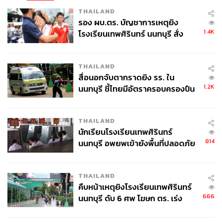
THAILAND
หลังถูกจับตาว่าเอื้อประโยชน์ให้กลุ่มทุนจีนมาอย่างยาวนาน
รอง ผบ.ตร. บัญชาการเหตุยิง
กองกำลังพิทักษ์ชายแดนเมียนมา (BGF) และกองทัพ
1.4K
โรงเรียนเทพศิรินทร์ นนทบุรี สั่ง
กะเหรี่ยงพุทธประชาธิปไตย (DKBA) ถึงเวลาที่ต้องออกมา
ค้นหา 2 รอบยืนยันไร้คนติดค้าง พบ
ประกาศจุดยืนร่วมกันในการกวาดล้างอาชญากรรมข้ามชาติ
ศพปู่-ย่าที่บ้านพักผู้ก่อเหตุ
ไม่ว่าจะเป็นแก๊งคอลเซ็นเตอร์หรือขบวนการค้ามนุษย์ที่แฝง
THAILAND
สื่อนอกจับตากราดยิง รร. ใน
ตัวในพื้นที่ชายแดนเมียนมา
1.2K
นนทบุรี ชี้ไทยมีอัตราครอบครองปืน
สูงในระดับต้นของภูมิภาค
DKBA
THAILAND
นักเรียนโรงเรียนเทพศิรินทร์
พ.อ. ซาน เอ่า ผู้บัญชาการกองทัพกะเหรี่ยง DKBA ยืนยันว่า
814
นนทบุรี อพยพเข้ายังพื้นที่ปลอดภัย
ตั้งแต่นี้เป็นต้นไป(13 กุมภาพันธ์) กองกำลังของ DKBA จะ
ชั่วคราว หลังเหตุใช้อาวุธปืนภายใน
ดำเนินปฏิบัติการกวาดล้างทุกสถานประกอบการที่กระทำผิด
โรงเรียนคลี่คลาย
กฎหมาย ภายในพื้นที่ควบคุมของตนในฝั่งเมียนมา หากพบว่า
THAILAND
คืบหน้าเหตุยิงโรงเรียนเทพศิรินทร์
เป็นแหล่งอาชญากรรมจะขับออกจากพื้นที่โดยทันที พร้อม
666
นนทบุรี ดับ 6 ศพ โฆษก ตร. เร่ง
ช่วยเหลือเหยื่อที่ถูกบังคับใช้แรงงาน
สอบปมขโมยปืนปู่ก่อเหตุ