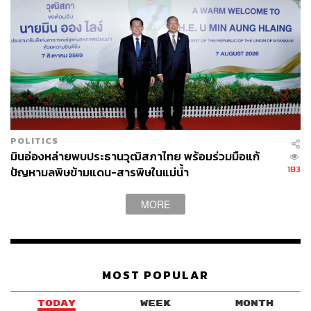
เป็นโจรไม่ใช่เหยื่อให้ไทยรับทราบหากรับตัว และภาพสำคัญ
ที่กลายเป็นที่พูดถึงคือการลงมากำกับดูแลเองของ ‘หลิวจงอี้’
ผู้ช่วยรัฐมนตรีว่าการกระทรวงความมั่นคงสาธารณะแห่ง
สาธารณรัฐประชาชนจีน มือปราบมือหนึ่งของทางการจีน
จากแอ็กชันต่างๆ ที่เกิดขึ้นทำให้จีนสามารถรับตัวประชากร
ชาติตัวเองกลับไปได้รวดเร็วที่สุด และจำนวนมากที่สุดตั้งแต่มี
การรับ-ส่งตัวของชาวต่างชาติจากแก๊งคอลเซ็นเตอร์ใน
POLITICS
ประเทศเมียนมา
มินอ่องหล่ายพบประธานวุฒิสภาไทย พร้อมร่วมมือแก้
183
ปัญหามลพิษข้ามแดน-สารพิษในแม่น้ำ
และยังเป็นชาติแรกที่ทำให้ทั้งโลกเห็นว่าประเทศของเขาทำ
อย่างไรกับกลุ่มคนที่รับตัวกลับไป เพราะในท้ายสุดคนเหล่า
MORE
นั้นที่ผ่านการคัดกรองด้วยเจ้าหน้าที่จีนในแผ่นดินเมียนมา
เกือบทั้งหมดต้องกลับไปรับโทษในแผ่นดินจีน
MOST POPULAR
กองกำลังที่ดูเป็นตัวร้ายในสายตาโลก ประกาศสงคราม
กับอาชญากรรมข้ามชาติ
TODAY
WEEK
MONTH