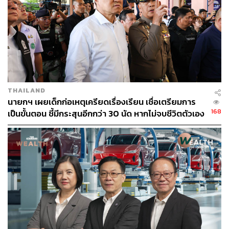
ผลลัพธ์ทันตา คืนเหยื่อ-โจร ให้นานาประเทศจัดการกัน
ต่อ
เพียงหนึ่งวันหลังจากรัฐบาลไทยหยุดจ่ายไฟฟ้าให้พื้นที่
ชายแดนเมียนมา วันที่ 6 กุมภาพันธ์ กองกำลังพิทักษ์ชายแดน
เมียนมา (BGF) ได้ส่งตัวชาวต่างชาติ 61 คน จาก 7 สัญชาติ
ที่ทั้งตกเป็นเหยื่อและสมัครใจทำงานในแก๊งคอลเซ็นเตอร์
THAILAND
และขบวนการค้ามนุษย์ในเมืองชเวโก๊กโก่ จังหวัดเมียวดี
นายกฯ เผยเด็กก่อเหตุเครียดเรื่องเรียน เชื่อเตรียมการ
168
กลับประเทศไทย ผ่านสะพานมิตรภาพไทย-พม่า แห่งที่ 2 โดย
เป็นขั้นตอน ชี้มีกระสุนอีกกว่า 30 นัด หากไม่จบชีวิตตัวเอง
อาจสูญเสียเพิ่ม
มี ภูมิธรรม เวชยชัย รองนายกรัฐมนตรี และรัฐมนตรีว่าการ
กระทรวงกลาโหม เป็นผู้รับมอบ
ต่อมาวันที่ 12 กุมภาพันธ์ กองทัพกะเหรี่ยงพุทธประชาธิปไตย
(DKBA) ส่งตัวชาวต่างชาติเพิ่มอีกกว่า 260 คน จาก 20
ประเทศ ผ่านทางด่านท่าข้าม 28 อำเภอพบพระ โดยส่วนใหญ่
มาจากเอธิโอเปีย, เคนยา, ฟิลิปปินส์, มาเลเซีย, ปากีสถาน
และจีน ให้ทางการไทยเป็นคนกลางรับไว้เพื่อส่งต่อแต่ละ
ประเทศ