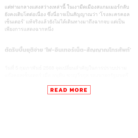
แต่ท่ามกลางแสงสว่างเหล่านี้ ในเงามืดเมืองสแกมเมอร์กลับ
ยังคงเติบโตต่อเนื่อง ซึ่งนี่อาจเป็นสัญญาณว่า ‘โรงละครคอล
เซ็นเตอร์’ แท้จริงแล้วยังไม่ได้เดินทางมาถึงฉากจบ แต่เป็น
เพียงการแสดงฉากหนึ่ง
ตัดริบบิ้นยุติจ่าย ‘ไฟ-อินเทอร์เน็ต-สัญญาณโทรศัพท์’
วันที่ 5 กุมภาพันธ์ 2568 จุดเปลี่ยนสำคัญในการปราบปราม
แก๊งคอลเซ็นเตอร์ เมื่อ อนุทิน ชาญวีรกูล รองนายกรัฐมนตรี
และรัฐมนตรีว่าการกระทรวงมหาดไทย คลิกเมาส์สั่งตัด
READ MORE
ไฟฟ้าบริเวณชายแดนไทย 5 จุด ตามคำสั่งของสภาความ
มั่นคงแห่งชาติ (สมช.) เพื่อสกัดเครือข่ายอาชญากรรมข้าม
ชาติที่อาศัยพลังงานจากไทยในการดำเนินกิจกรรมผิด
กฎหมาย
โดย 5 จุดยุทธศาสตร์ที่ถูกตัดไฟ ประกอบด้วย