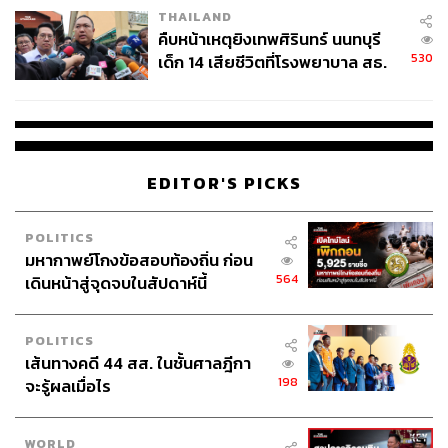
แต่ถึงอย่างไร DKBA จะยังคงอนุญาตให้ธุรกิจที่ถูกกฎหมาย
THAILAND
เช่น บ่อนคาสิโน งานบริการในโรงแรม และงานทั่วไปดำเนิน
คืบหน้าเหตุยิงเทพศิรินทร์ นนทบุรี
ต่อไปได้ตราบใดที่ไม่มีส่วนเกี่ยวข้องกับการหลอกลวงหรือ
530
เด็ก 14 เสียชีวิตที่โรงพยาบาล สธ.
อาชญากรรมทางไซเบอร์เพื่อพัฒนาคุณภาพชีวิตของ
ยืนยันครูเสียชีวิต 5 ราย เจ็บ 22
ประชาชนเมียนมาในพื้นที่
ราย
BGF
EDITOR'S PICKS
หม่อง ชิต ตู่ เลขาธิการกองกำลังพิทักษ์ชายแดน BGF เรียก
POLITICS
ประชุมหารือและมีมติเอกฉันท์ที่จะปราบปรามขบวนการ
มหากาพย์โกงข้อสอบท้องถิ่น ก่อน
ออนไลน์ผิดกฎหมาย โดยเฉพาะแก๊งคอลเซ็นเตอร์และกลุ่ม
564
เดินหน้าสู่จุดจบในสัปดาห์นี้
ทุนจีนสีเทาที่ดำเนินธุรกิจผิดกฎหมายในฝั่งเมียนมา (ชเวโก๊ก
โก่และเคเคพาร์ก)
POLITICS
เส้นทางคดี 44 สส. ในชั้นศาลฎีกา
โดย BGF กำหนดเริ่มปฏิบัติการกวาดล้างอย่างเป็นทางการ
198
จะรู้ผลเมื่อไร
ตั้งแต่วันที่ 13 กุมภาพันธ์เป็นต้นไปกำหนดให้แล้วเสร็จในวัน
ที่ 28 กุมภาพันธ์ ซึ่งถือเป็นจุดเปลี่ยนสำคัญที่อาจส่งผลต่อ
เครือข่ายแก๊งคอลเซ็นเตอร์ข้ามชาติที่ใช้พื้นที่ชายแดนเมีย
WORLD