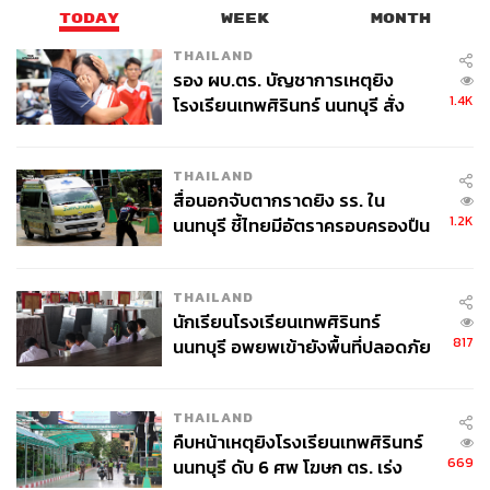
TODAY
WEEK
MONTH
THAILAND
รอง ผบ.ตร. บัญชาการเหตุยิง
1.4K
โรงเรียนเทพศิรินทร์ นนทบุรี สั่ง
ค้นหา 2 รอบยืนยันไร้คนติดค้าง พบ
ศพปู่-ย่าที่บ้านพักผู้ก่อเหตุ
THAILAND
สื่อนอกจับตากราดยิง รร. ใน
1.2K
นนทบุรี ชี้ไทยมีอัตราครอบครองปืน
สูงในระดับต้นของภูมิภาค
THAILAND
นักเรียนโรงเรียนเทพศิรินทร์
817
นนทบุรี อพยพเข้ายังพื้นที่ปลอดภัย
ชั่วคราว หลังเหตุใช้อาวุธปืนภายใน
โรงเรียนคลี่คลาย
THAILAND
คืบหน้าเหตุยิงโรงเรียนเทพศิรินทร์
669
นนทบุรี ดับ 6 ศพ โฆษก ตร. เร่ง