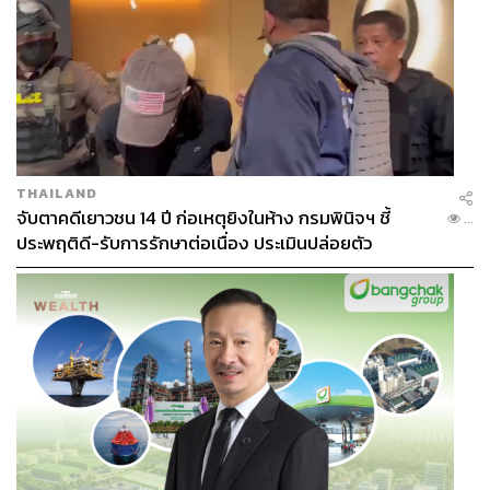
THAILAND
จับตาคดีเยาวชน 14 ปี ก่อเหตุยิงในห้าง กรมพินิจฯ ชี้
...
ประพฤติดี-รับการรักษาต่อเนื่อง ประเมินปล่อยตัว