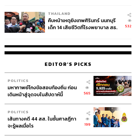
สอบปมขโมยปืนปู่ก่อเหตุ
THAILAND
คืบหน้าเหตุยิงเทพศิรินทร์ นนทบุรี
532
เด็ก 14 เสียชีวิตที่โรงพยาบาล สธ.
ยืนยันครูเสียชีวิต 5 ราย เจ็บ 22
ราย
EDITOR'S PICKS
POLITICS
มหากาพย์โกงข้อสอบท้องถิ่น ก่อน
565
เดินหน้าสู่จุดจบในสัปดาห์นี้
POLITICS
เส้นทางคดี 44 สส. ในชั้นศาลฎีกา
199
จะรู้ผลเมื่อไร