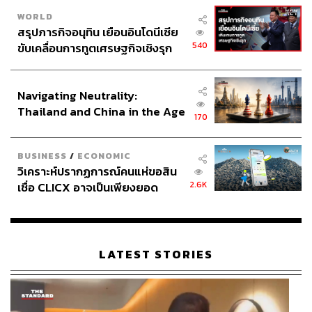
WORLD
สรุปภารกิจอนุทิน เยือนอินโดนีเซีย
540
ขับเคลื่อนการทูตเศรษฐกิจเชิงรุก
ประกาศหุ้นส่วนยุทธศาสตร์ไทย –
อินโดนีเซีย
Navigating Neutrality:
Thailand and China in the Age
170
of a New Global Order
BUSINESS
/
ECONOMIC
วิเคราะห์ปรากฏการณ์คนแห่ขอสิน
2.6K
เชื่อ CLICX อาจเป็นเพียงยอด
ภูเขาน้ำแข็ง ของปัญหาหนี้ครัว
เรือนไทยที่ถูกซุกไว้
LATEST STORIES