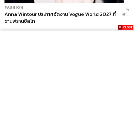
FASHION
Anna Wintour ประกาศจัดงาน Vogue World 2027 ที่
...
ซานฟรานซิสโก
News
Wealth
Pop
Podcast
Video
Now
Opinion
Careers
Events
Privacy
About
Contact
Policy
FOR
ADVERTISING
MEMBERSHIP