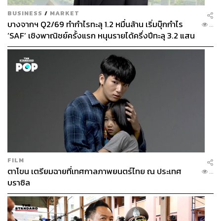
BUSINESS
/
MARKET
บางจากฯ Q2/69 ทำกำไรทะลุ 1.2 หมื่นล้าน เริ่มบุ๊กกำไร
...
‘SAF’ เชิงพาณิชย์ครั้งแรก หนุนรายได้ครึ่งปีทะลุ 3.2 แสน
ล้าน
FILM
ตาโขน เตรียมฉายที่เทศกาลภาพยนตร์ไทย ณ ประเทศ
...
บราซิล