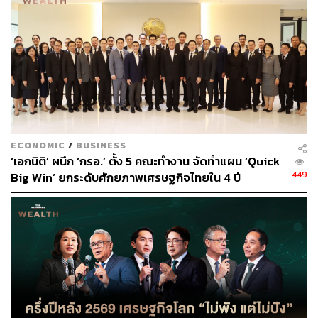
ECONOMIC
/
BUSINESS
‘เอกนิติ’ ผนึก ‘กรอ.’ ตั้ง 5 คณะทำงาน จัดทำแผน ‘Quick
449
Big Win’ ยกระดับศักยภาพเศรษฐกิจไทยใน 4 ปี