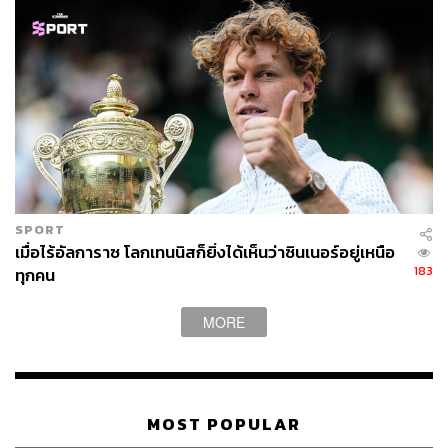
SPORT
เมื่อไร้อัลการาซ โลกเทนนิสก็ยิ่งได้เห็นว่าซินเนอร์อยู่เหนือ
183
ทุกคน
MORE
MOST POPULAR