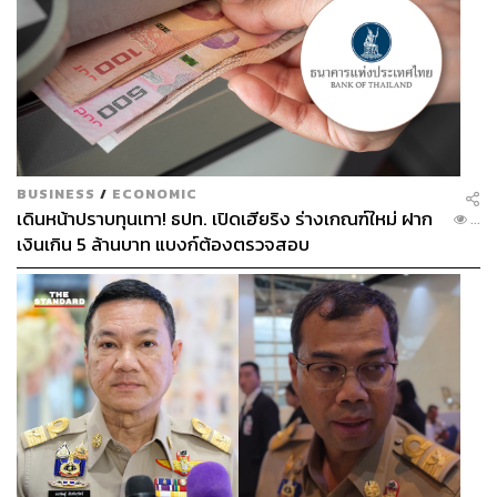
BUSINESS
/
ECONOMIC
เดินหน้าปราบทุนเทา! ธปท. เปิดเฮียริง ร่างเกณฑ์ใหม่ ฝาก
...
เงินเกิน 5 ล้านบาท แบงก์ต้องตรวจสอบ