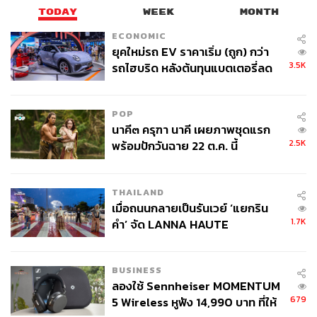
TODAY
WEEK
MONTH
ECONOMIC
ยุคใหม่รถ EV ราคาเริ่ม (ถูก) กว่า
3.5K
รถไฮบริด หลังต้นทุนแบตเตอรี่ลด
ลง - จีนแห่บุกตลาดเกิดใหม่
POP
นาคี๓ ครุฑา นาคี เผยภาพชุดแรก
2.5K
พร้อมปักวันฉาย 22 ต.ค. นี้
THAILAND
เมื่อถนนกลายเป็นรันเวย์ ‘แยกริน
1.7K
คำ’ จัด LANNA HAUTE
COUTURE กลางสายฝน
BUSINESS
ลองใช้ Sennheiser MOMENTUM
679
5 Wireless หูฟัง 14,990 บาท ที่ให้