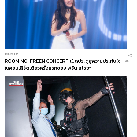
MUSIC
ROOM NO. FREEN CONCERT เปิดประตูสู่ความประทับใจ
...
ในคอนเสิร์ตเดี่ยวครั้งแรกของ ฟรีน สโรชา