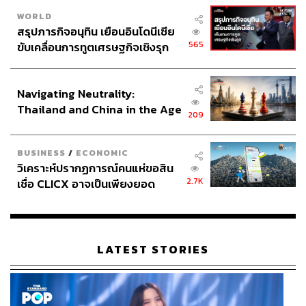
WORLD
สรุปภารกิจอนุทิน เยือนอินโดนีเซีย
565
ขับเคลื่อนการทูตเศรษฐกิจเชิงรุก
ประกาศหุ้นส่วนยุทธศาสตร์ไทย –
อินโดนีเซีย
Navigating Neutrality:
Thailand and China in the Age
209
of a New Global Order
BUSINESS
/
ECONOMIC
วิเคราะห์ปรากฏการณ์คนแห่ขอสิน
2.7K
เชื่อ CLICX อาจเป็นเพียงยอด
ภูเขาน้ำแข็ง ของปัญหาหนี้ครัว
เรือนไทยที่ถูกซุกไว้
LATEST STORIES