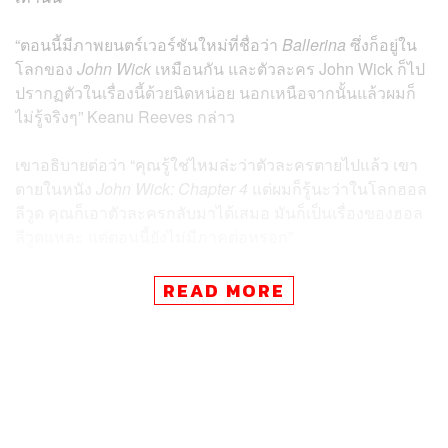
“ตอนนี้มีภาพยนตร์เวอร์ชันใหม่ที่ชื่อว่า
Ballerina
ซึ่งก็อยู่ใน
โลกของ
John Wick
เหมือนกัน และตัวละคร John Wick ก็ไป
ปรากฏตัวในเรื่องนี้ด้วยนิดหน่อย นอกเหนือจากนั้นแล้วผมก็
ไม่รู้จริงๆ” Keanu Reeves กล่าว
เขาอธิบายต่อว่า “คุณรู้ใช่ไหมล่ะว่าตัวละครตายไปแล้ว เขา
ตายในหนัง
John Wick: Chapter 4
แต่ผมก็รู้นะว่าในโลกฮอล
ลีวูด คุณก็เอาตัวละครกลับมาได้เสมอ มันก็เป็นเรื่องของฮอล
ลีวูดแหละ แต่ตอนนี้ยังไม่มีภาคต่อหรอก”
อย่างไรก็ตาม ในขณะนี้ทางสตูดิโอกำลังอยู่ในช่วงพัฒนา
READ MORE
ภาพยนตร์ภาคสปินออฟในจักรวาลของ John Wick ซึ่งจะ
นำแสดงโดย Donnie Yen ผู้เคยรับบทเป็นมือสังหารตาบอด
จาก
John Wick: Chapter 4
และภาพยนตร์เรื่อง
Ballerina
ที่
นำแสดงโดย Ana de Armas ก็จะออกฉายในวันที่ 6 มิถุนายน
นี้ด้วยเช่นกัน