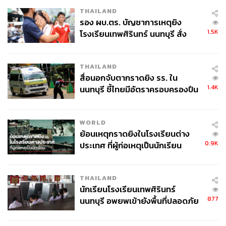
THAILAND
รอง ผบ.ตร. บัญชาการเหตุยิง
1.5K
โรงเรียนเทพศิรินทร์ นนทบุรี สั่ง
ค้นหา 2 รอบยืนยันไร้คนติดค้าง พบ
ศพปู่-ย่าที่บ้านพักผู้ก่อเหตุ
THAILAND
สื่อนอกจับตากราดยิง รร. ใน
1.4K
นนทบุรี ชี้ไทยมีอัตราครอบครองปืน
สูงในระดับต้นของภูมิภาค
WORLD
ย้อนเหตุกราดยิงในโรงเรียนต่าง
0.9K
ประเทศ ที่ผู้ก่อเหตุเป็นนักเรียน
THAILAND
นักเรียนโรงเรียนเทพศิรินทร์
877
นนทบุรี อพยพเข้ายังพื้นที่ปลอดภัย
ชั่วคราว หลังเหตุใช้อาวุธปืนภายใน
โรงเรียนคลี่คลาย