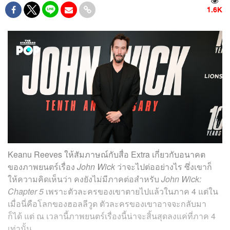
1.6K
Keanu Reeves ให้สัมภาษณ์กับสื่อ Extra เกี่ยวกับอนาคต
ของภาพยนตร์เรื่อง
John Wick
ว่าจะไปต่ออย่างไร ซึ่งเขาก็
ให้ความคิดเห็นว่า คงยังไม่มีภาคต่อสำหรับ
John Wick:
Chapter 5
เพราะตัวละครของเขาตายไปแล้วในภาค 4 แต่ใน
เมื่อนี่คือโลกของฮอลลีวูด ตัวละครของเขาอาจจะกลับมา
ก็ได้ แต่ ณ เวลานี้ภาพยนตร์เรื่องนี้น่าจะสิ้นสุดลงแค่ที่ภาค 4
เท่านั้น