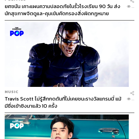
ยศชนัน เคาะแผนความปลอดภัยในรั้วโรงเรียน 90 วัน ส่ง
...
นักสุขภาพจิตดูแล-คุมเข้มคัดกรองสิ่งผิดกฎหมาย
MUSIC
Travis Scott ไม่รู้สึกกดดันที่ไม่เคยชนะรางวัลแกรมมี่ แม้
...
มีชื่อเข้าชิงมาแล้ว 10 ครั้ง