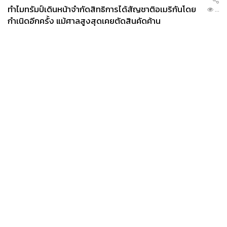
ทำไมทรัมป์เดินหน้าจำกัดสิทธิการได้สัญชาติอเมริกันโดย
...
กำเนิดอีกครั้ง แม้ศาลสูงสุดเคยตัดสินคัดค้าน
News
Wealth
Pop
Podcast
Video
Now
Opinion
Careers
Events
Privacy
About
Contact
Policy
FOR
ADVERTISING
MEMBERSHIP