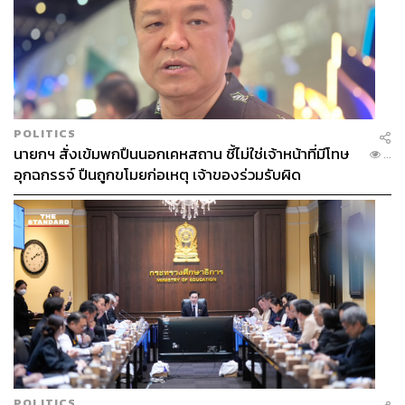
POLITICS
นายกฯ สั่งเข้มพกปืนนอกเคหสถาน ชี้ไม่ใช่เจ้าหน้าที่มีโทษ
...
อุกฉกรรจ์ ปืนถูกขโมยก่อเหตุ เจ้าของร่วมรับผิด
POLITICS