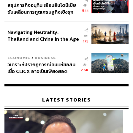
สรุปภารกิจอนุทิน เยือนอินโดนีเซีย
544
ขับเคลื่อนการทูตเศรษฐกิจเชิงรุก
ประกาศหุ้นส่วนยุทธศาสตร์ไทย –
อินโดนีเซีย
Navigating Neutrality:
Thailand and China in the Age
175
of a New Global Order
ECONOMIC
/
BUSINESS
วิเคราะห์ปรากฏการณ์คนแห่ขอสิน
2.6K
เชื่อ CLICX อาจเป็นเพียงยอด
ภูเขาน้ำแข็ง ของปัญหาหนี้ครัว
เรือนไทยที่ถูกซุกไว้
LATEST STORIES