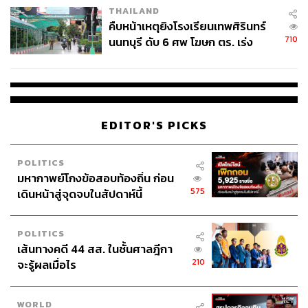
THAILAND
คืบหน้าเหตุยิงโรงเรียนเทพศิรินทร์
710
นนทบุรี ดับ 6 ศพ โฆษก ตร. เร่ง
สอบปมขโมยปืนปู่ก่อเหตุ
EDITOR'S PICKS
POLITICS
มหากาพย์โกงข้อสอบท้องถิ่น ก่อน
575
เดินหน้าสู่จุดจบในสัปดาห์นี้
POLITICS
เส้นทางคดี 44 สส. ในชั้นศาลฎีกา
210
จะรู้ผลเมื่อไร
WORLD