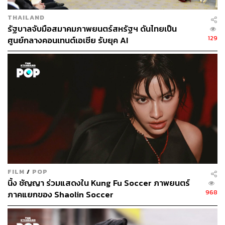
THAILAND
รัฐบาลจับมือสมาคมภาพยนตร์สหรัฐฯ ดันไทยเป็น
129
ศูนย์กลางคอนเทนต์เอเชีย รับยุค AI
FILM
/
POP
นิ้ง ชัญญา ร่วมแสดงใน Kung Fu Soccer ภาพยนตร์
968
ภาคแยกของ Shaolin Soccer