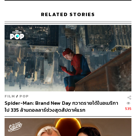
ภัทรณกัญ อนันเต่า
กองบรรณาธิการคัลเจอร์ สำนักข่าว THE
RELATED STORIES
STANDARD
FILM
/
POP
Spider-Man: Brand New Day กวาดรายได้ในอเมริกา
535
ไป 335 ล้านดอลลาร์ช่วงสุดสัปดาห์แรก