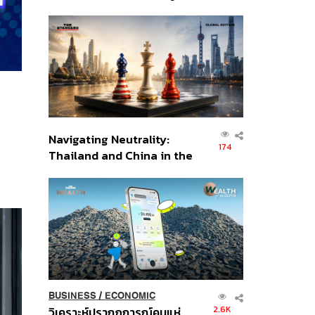
เศรษฐกิจเชิงรุก ประกาศหุ้น
ส่วนยุทธศาสตร์ไทย –
อินโดนีเซีย
Navigating Neutrality:
174
Thailand and China in the
Age of a New Global
Order
BUSINESS
/
ECONOMIC
2.6K
วิเคราะห์ปรากฏการณ์คนแห่