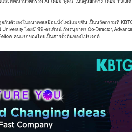
จัยและพัฒนานวัตกรรม AI โดยมี ‘ผู้คน’ เป็นศูนย์กลาง โดยมี ‘Future
ดคุยกับตัวเองในอนาคตเสมือนนั่งไทม์แมชชีน เป็นนวัตกรรมที่ KBT
niversity โดยมี พีพี-ดร.พัทน์ ภัทรนุธาพร Co-Director, Advanc
Fellow คนแรกของไทยเป็นสารตั้งต้นของโปรเจกต์