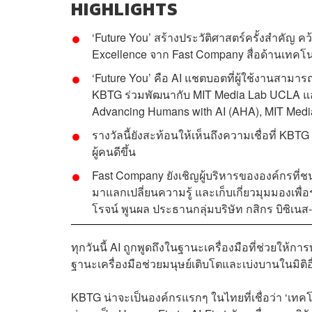
HIGHLIGHTS
‘Future You’ สร้างประวัติศาสตร์ครั้งสำคัญ 
Excellence จาก Fast Company สื่อด้านเทคโ
‘Future You’ คือ AI แชตบอตที่ผู้ใช้งานสามา
KBTG ร่วมพัฒนากับ MIT Media Lab UCLA และ H
Advancing Humans with AI (AHA), MIT Med
รางวัลนี้ยังสะท้อนให้เห็นถึงความเชื่อที่ KBT
ผู้คนดีขึ้น
Fast Company ยังเชิญผู้บริหารขององค์กรที่ชน
มาแลกเปลี่ยนความรู้ และเก็บเกี่ยวมุมมองเพื่
โรจน์ พูนผล ประธานกลุ่มบริษัท กสิกร บิซิเนส-
ทุกวันนี้ AI ถูกพูดถึงในฐานะเครื่องมือที่ช่วยให
ฐานะเครื่องมือช่วยมนุษย์เติบโตและเบ่งบานในมิติอ
KBTG น่าจะเป็นองค์กรแรกๆ ในไทยที่เชื่อว่า ‘เทคโนโ