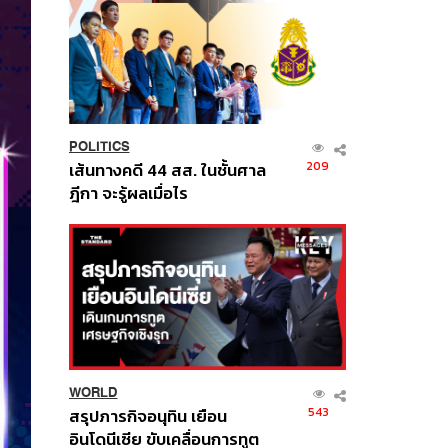
POLITICS
209
เส้นทางคดี 44 สส. ในชั้นศาล
ฎีกา จะรู้ผลเมื่อไร
WORLD
543
สรุปภารกิจอนุทิน เยือน
อินโดนีเซีย ขับเคลื่อนการทูต