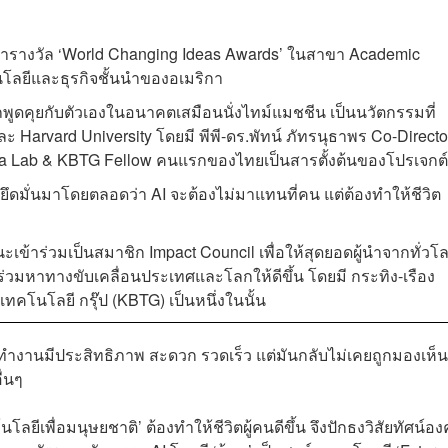
คว้ารางวัล ‘World Changing Ideas Awards’ ในสาขา Academic
นโลยีและธุรกิจชั้นนำของอเมริกา
รถพูดคุยกับตัวเองในอนาคตเสมือนนั่งไทม์แมชชีน เป็นนวัตกรรมที่
arvard University โดยมี พีพี-ดร.พัทน์ ภัทรนุธาพร Co-Directo
ia Lab & KBTG Fellow คนแรกของไทยเป็นสารตั้งต้นของโปรเจกต
G ยึดมั่นมาโดยตลอดว่า AI จะต้องไม่มาแทนที่คน แต่ต้องทำให้ชีวิต
ะเข้าร่วมเป็นสมาชิก Impact Council เพื่อให้สุดยอดผู้นำจากทั่วโ
อร่วมหาทางขับเคลื่อนประเทศและโลกให้ดีขึ้น โดยมี กระทิง-เรือง
เทคโนโลยี กรุ๊ป (KBTG) เป็นหนึ่งในนั้น
้การทำงานมีประสิทธิภาพ สะดวก รวดเร็ว แต่มันกลับไม่เคยถูกมองเห็
ื่นๆ
ลยีเพื่อมนุษยชาติ’ ต้องทำให้ชีวิตผู้คนดีขึ้น จึงปักธงวิสัยทัศน์อง