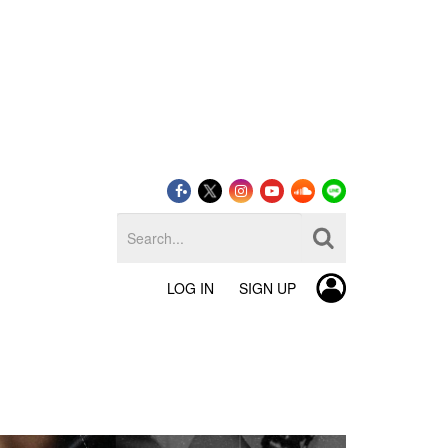
LOG IN
SIGN UP