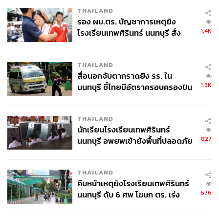
THAILAND
รอง ผบ.ตร. บัญชาการเหตุยิง
1.4K
โรงเรียนเทพศิรินทร์ นนทบุรี สั่ง
ค้นหา 2 รอบยืนยันไร้คนติดค้าง พบ
ศพปู่-ย่าที่บ้านพักผู้ก่อเหตุ
THAILAND
สื่อนอกจับตากราดยิง รร. ใน
1.3K
นนทบุรี ชี้ไทยมีอัตราครอบครองปืน
สูงในระดับต้นของภูมิภาค
THAILAND
นักเรียนโรงเรียนเทพศิรินทร์
827
นนทบุรี อพยพเข้ายังพื้นที่ปลอดภัย
ชั่วคราว หลังเหตุใช้อาวุธปืนภายใน
โรงเรียนคลี่คลาย
THAILAND
คืบหน้าเหตุยิงโรงเรียนเทพศิรินทร์
676
นนทบุรี ดับ 6 ศพ โฆษก ตร. เร่ง
สอบปมขโมยปืนปู่ก่อเหตุ