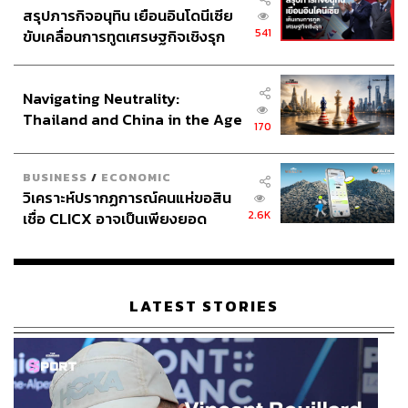
สรุปภารกิจอนุทิน เยือนอินโดนีเซีย
541
ขับเคลื่อนการทูตเศรษฐกิจเชิงรุก
ประกาศหุ้นส่วนยุทธศาสตร์ไทย –
อินโดนีเซีย
Navigating Neutrality:
Thailand and China in the Age
170
of a New Global Order
BUSINESS
/
ECONOMIC
วิเคราะห์ปรากฏการณ์คนแห่ขอสิน
2.6K
เชื่อ CLICX อาจเป็นเพียงยอด
ภูเขาน้ำแข็ง ของปัญหาหนี้ครัว
เรือนไทยที่ถูกซุกไว้
LATEST STORIES