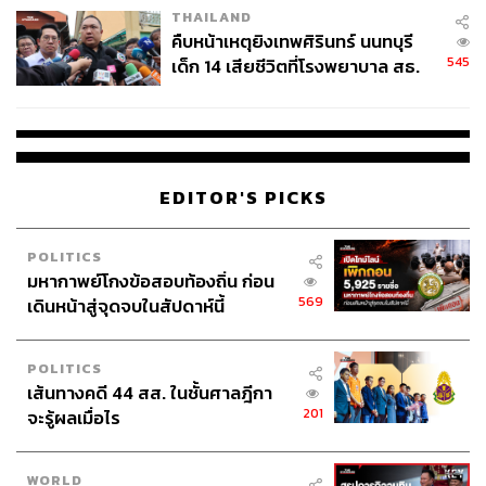
THAILAND
คืบหน้าเหตุยิงเทพศิรินทร์ นนทบุรี
545
เด็ก 14 เสียชีวิตที่โรงพยาบาล สธ.
ยืนยันครูเสียชีวิต 5 ราย เจ็บ 22
ราย
EDITOR'S PICKS
POLITICS
มหากาพย์โกงข้อสอบท้องถิ่น ก่อน
569
เดินหน้าสู่จุดจบในสัปดาห์นี้
POLITICS
เส้นทางคดี 44 สส. ในชั้นศาลฎีกา
201
จะรู้ผลเมื่อไร
WORLD