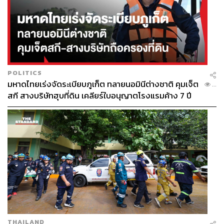
POLITICS
มหาดไทยเร่งจัดระเบียบภูเก็ต ทลายนอมินีต่างชาติ คุมเจ็ต
...
สกี สางบริษัทฮุบที่ดิน เคลียร์ใบอนุญาตโรงแรมค้าง 7 ปี
THAILAND