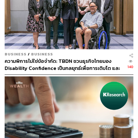
ขึ้นเข้าหา 3.53% ณ สิ้นปี 2564 จากระดับประมาณการที่
3.35% ณ สิ้นปีนี้ แต่ก็ถือเป็นระดับที่ไม่สูง
พิสูจน์อักษร: พรนภัส ชำนาญค้า
สามารถติดตาม THE STANDARD WEALTH
BUSINESS
/
BUSINESS
ผ่านแอปพลิเคชันต่างๆ ที่คุณสะดวกหรือใช้งานอยู่แล้วได้เลย
ความพิการไม่ใช่ข้อจำกัด: TBDN ชวนธุรกิจไทยมอง
140
Disability Confidence เป็นกลยุทธ์เพื่อการเติบโต และ
อนาคตแรงงานไทย
TAGS:
เศรษฐกิจ
GDP
ศูนย์วิจัยกสิกรไทย