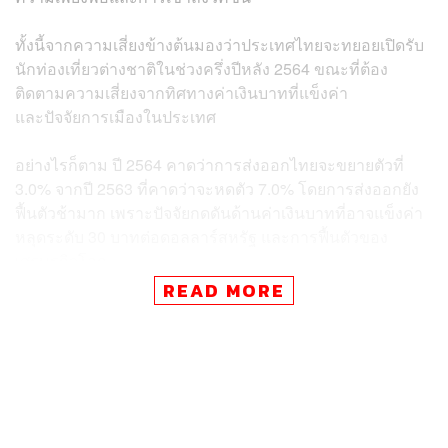
ทั้งนี้จากความเสี่ยงข้างต้นมองว่าประเทศไทยจะทยอยเปิดรับ
นักท่องเที่ยวต่างชาติในช่วงครึ่งปีหลัง 2564 ขณะที่ต้อง
ติดตามความเสี่ยงจากทิศทางค่าเงินบาทที่แข็งค่า
และปัจจัยการเมืองในประเทศ
อย่างไรก็ตาม ปี 2564 คาดว่าการส่งออกไทยจะขยายตัวที่
3.0% จากปี 2563 ที่คาดว่าจะหดตัว 7.0% โดยการส่งออกยัง
ฟื้นตัวช้ามาก เพราะปัจจัยกดดันด้านค่าเงินบาทที่อาจแข็งค่า
หลุดระดับ 30 บาทต่อดอลลาร์สหรัฐ และการฟื้นตัวของ
เศรษฐกิจโลก
READ MORE
ขณะเดียวกันแรงส่งหลักของไทยต้องมาจากมาตรการ
กระตุ้นเศรษฐกิจของภาครัฐอย่างต่อเนื่อง โดยประเมินว่างบ
ประมาณภาครัฐที่เหลือจาก พ.ร.ก. เงินกู้ 1 ล้านล้านบาท รวม
กับ พ.ร.บ. งบประมาณรายจ่ายประจำปี 2564 ราว 5 แสนล้าน
บาทน่าจะเพียงพอที่จะดูแลเศรษฐกิจโดยไม่ต้องมีการก่อหนี้
เพิ่มเติม ภายใต้กรณีไม่มีการแพร่ระบาดในประเทศอย่าง