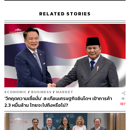
ธัญญลักษณ์ วัชระชัยสุรพล รองกรรมการผู้จัดการ ศูนย์วิจัย
RELATED STORIES
กสิกรไทย กล่าวว่า นโยบายการเงินปี 2564 มองว่า ธปท. คง
ประเมินสถานการณ์เศรษฐกิจเป็นระยะ ซึ่งหากมีสัญญาณลบ
ของการฟื้นตัว คณะกรรมการนโยบายการเงิน (กนง.) ยัง
สามารถลดดอกเบี้ยนโยบายเพิ่มเติมได้อีก 0.25% หรือลดเงิน
สมทบกองทุนฟื้นฟูฯ เพื่อนำไปสู่การลดอัตราดอกเบี้ยเงินให้กู้
ยืมของธนาคารพาณิชย์
อย่างไรก็ตาม จะเป็นการดำเนินการควบคู่กับนโยบายอื่นๆ
เช่น การปรับปรุงโครงการ Soft Loan และการค้ำประกันสิน
เชื่อโดย บสย. เป็นต้น และมีโจทย์หลักคือการดูแลเรื่อง
คุณภาพหนี้ โดยเฉพาะกลุ่มลูกหนี้ที่ได้รับมาตรการช่วยเหลือ
ECONOMIC
/
BUSINESS
/
MARKET
ทางการเงินที่ยังมีจำนวนมากกว่า 1 ใน 4 ของพอร์ตสินเชื่อ
‘วิกฤตความเชื่อมั่น’ สะเทือนเศรษฐกิจอินโดฯ เป้าการค้า
รวมให้สามารถประคองการจ่ายหนี้ปกติได้ต่อเนื่อง
187
2.3 หมื่นล้าน ไทยจะไปถึงหรือไม่?
ขณะที่มาตรการผ่อนปรนเกณฑ์จัดชั้นหนี้ของ ธปท. คงทำให้
Reported NPLs ของระบบธนาคารพาณิชย์ไทย แม้จะเพิ่ม