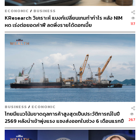
ECONOMIC
/
BUSINESS
33
KResearch วิเคราะห์ แบงก์เปลี่ยนเกมทำกำไร หลัง NIM
117
หด เร่งต่อยอดค่าฟี ลดพึ่งรายได้ดอกเบี้ย
ABOUT THE AUTHOR
ชุตินันท์ สงวนประสิทธิ์
Content Creator สำนักข่าว THE
STANDARD
ABOUT THE PHOTOGRAPHER
ชาติกล้า สำเนียงแจ่ม
ช่างภาพข่าว ประจำสำนักข่าว THE
STANDARD
BUSINESS
/
ECONOMIC
ไทยมีแนวโน้มขาดดุลการค้าสูงสุดเป็นประวัติการณ์ในปี
267
2569 หลังนำเข้าพุ่งแรง แซงส่งออกในช่วง 6 เดือนแรกปี
นี้