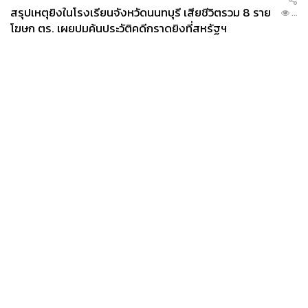
สรุปเหตุยิงในโรงเรียนจังหวัดนนทบุรี เสียชีวิตรวม 8 ราย
...
โฆษก ตร. เผยปมค้นประวัติคดีกราดยิงที่สหรัฐฯ
News
Wealth
Pop
Podcast
Video
Now
Opinion
Careers
Events
Privacy
About
Contact
Policy
FOR
ADVERTISING
MEMBERSHIP