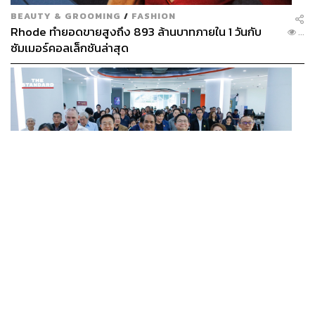
BEAUTY & GROOMING
/
FASHION
Rhode ทำยอดขายสูงถึง 893 ล้านบาทภายใน 1 วันกับ
...
ซัมเมอร์คอลเล็กชันล่าสุด
SCIENCE
/
TECH
/
THAILAND
KMITL ชู ‘Farming the Future 2026’ พลิกครัวโลก สู่
...
เกษตร-อาหารยั่งยืนด้วย One Health