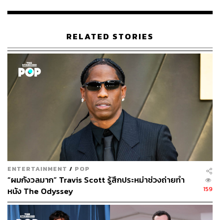
ws/karla-sofia-gascon-controversy-pain-contemplate
d-unthinkable-1236158644/
RELATED STORIES
TAGS:
ภาพยนตร์ต่างประเทศ
นักแสดงหญิง
ผู้หญิงข้ามเพศ
Emilia Pérez
Oscars 2025
Karla Sofía Gascón
Transgender
176
ENTERTAINMENT
/
POP
“ผมกังวลมาก” Travis Scott รู้สึกประหม่าช่วงถ่ายทำ
159
ABOUT THE AUTHOR
หนัง The Odyssey
พิมพ์ คำภีร์
นักเขียนกองบรรณาธิการคัลเจอร์ สำนักข่าว