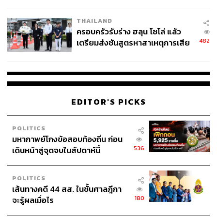
นัยทางการเมือง
THAILAND
ครอบครัวรับร่าง ฮลุน โซโล่ แล้ว
482
เตรียมส่งชันสูตรหาสาเหตุการเสีย
ชีวิต
EDITOR'S PICKS
POLITICS
มหากาพย์โกงข้อสอบท้องถิ่น ก่อน
536
เดินหน้าสู่จุดจบในสัปดาห์นี้
POLITICS
เส้นทางคดี 44 สส. ในชั้นศาลฎีกา
180
จะรู้ผลเมื่อไร