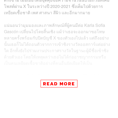
โพสต์ผ่าน X ในระหว่างปี 2020-2021 ซึ่งเต็มไปด้วยการ
เหยียดเชื้อชาติ เพศ ศาสนา สีผิว และอีกมากมาย
แน่นอนว่ามุมมองและภาพลักษณ์ที่ผู้คนมีต่อ Karla Sofía
Gascón เปลี่ยนไปโดยสิ้นเชิง แม้ว่าเธอจะออกมาขอโทษ
หลายครั้งพร้อมกับปิดบัญชี X ของตัวเองไปแล้ว แต่ถึงอย่าง
นั้นเธอก็ไม่ได้ถอนตัวจากการเข้าชิงรางวัลออสการ์แต่อย่าง
ใด อีกทั้งยังไปร่วมงานประกาศรางวัลในฐานะผู้มีชื่อเข้าชิง
ด้วยตัวเอง โดยให้เหตุผลว่าเธอไม่ได้ก่ออาชญากรรมหรือ
เป็นคนเหยียดเชื้อชาติอย่างที่คนอื่นยัดเยียดให้เป็น
ล่าสุด Karla Sofía Gascón ออกมาเผยความรู้สึกหลังไปร่วม
งาน
ออสการ์ 2025
ท่ามกลางกระแสลบที่ผู้คนมีต่อเธอผ่าน
READ MORE
The Hollywood Reporter ว่า เธอรู้สึกสนุกกับงาน แต่ก็อยาก
สัมผัสประสบการณ์จากงานออสการ์ในช่วงเวลาที่ปกติ
มากกว่านี้ที่เธอจะสามารถมีความสุขในฐานะผู้มีชื่อเข้าชิง
รางวัลได้อย่างเต็มเปี่ยม โดยในการสัมภาษณ์เธอยังกล่าว
ขอโทษต่อผู้ที่เสียความรู้สึกจากสิ่งที่เธอโพสต์ในอดีตอีกครั้ง