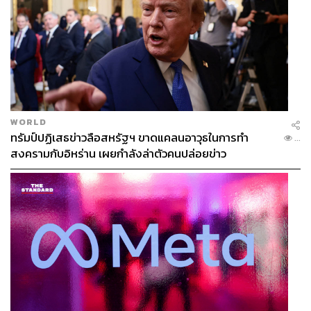
WORLD
ทรัมป์ปฏิเสธข่าวลือสหรัฐฯ ขาดแคลนอาวุธในการทำ
...
สงครามกับอิหร่าน เผยกำลังล่าตัวคนปล่อยข่าว