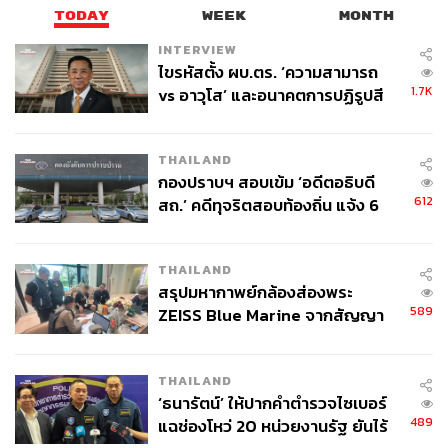
TODAY
WEEK
MONTH
INTERVIEW
ไขรหัสตั้ง ผบ.ตร. ‘ความสามารถ
1.7K
vs อาวุโส’ และอนาคตการปฏิรูปสี
กากี กับ พล.ต.อ. เอก อังสนานนท์
THAILAND
กองปราบฯ สอบเข้ม ‘อดีตอธิบดี
612
สถ.’ คดีทุจริตสอบท้องถิ่น แจ้ง 6
ข้อหาหนัก จ่อชง ป.ป.ช. 12 ส.ค. นี้
THAILAND
สรุปมหากาพย์กล้องส่องพระ
589
ZEISS Blue Marine จากสัญญา
ผลิต 8.3 ล้าน สู่ข้อพิพาท ‘มา
เวลล์ฯ’ ฟ้อง ‘โทน บางแค’ ผิดนัด
THAILAND
จ่ายหนี้-แอบระบุแบรนด์
‘ธนารัตน์’ ให้ปากคำตำรวจไซเบอร์
489
แฉช่องโหว่ 20 หน่วยงานรัฐ ยันไร้