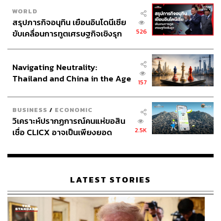
WORLD
สรุปภารกิจอนุทิน เยือนอินโดนีเซีย
526
ขับเคลื่อนการทูตเศรษฐกิจเชิงรุก
ประกาศหุ้นส่วนยุทธศาสตร์ไทย –
อินโดนีเซีย
Navigating Neutrality:
Thailand and China in the Age
157
of a New Global Order
BUSINESS
/
ECONOMIC
วิเคราะห์ปรากฏการณ์คนแห่ขอสิน
2.5K
เชื่อ CLICX อาจเป็นเพียงยอด
ภูเขาน้ำแข็ง ของปัญหาหนี้ครัว
เรือนไทยที่ถูกซุกไว้
LATEST STORIES