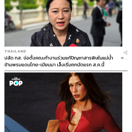
THAILAND
ปลัด ทส. จ่อตั้งคณะทำงานร่วมแก้ปัญหาสารพิษในแม่น้ำ
...
ข้ามพรมแดนไทย-เมียนมา เล็งเริ่มถกนัดแรก ส.ค.นี้