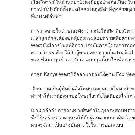
เสียงวิจารณ์ในด้านลบก็ยังคงมีอยู่อย่างต่อเนื่อง 
การนำโปรดักต์ทั้งหมดใส่ลงในถุงสีดำที่ดูคล้ายถุ
ที่แบรนด์อื่นทำ
การวางขายในลักษณะดังกล่าวก่อให้เกิดเสียงวิพาก
เหล่าลูกค้าจะต้องขุดคุ้ยถุงกระสอบทรายเพื่อตาม
West ยังมีการโพสต์อีกว่า แรงบันดาลใจในการออกแบ
ความโกรธเคืองให้กับผู้คน และกลายเป็นประเด็นไว
ของเพื่อนมนุษย์ แต่กลับนำคนกลุ่มนี้มาใช้เพื่อผล
ล่าสุด Kanye West ได้ออกมาตอบโต้ผ่าน Fox New
“ฟังนะ ผมเป็นผู้คิดค้นสิ่งใหม่ๆ และผมจะไม่มานั่
ทำ ทำให้เราต้องมาขอโทษเกี่ยวกับไอเดียอะไรก็ต
เขาเผยอีกว่า การวางขายสินค้าในถุงกระสอบทรายมี
ซึ่งก็ยิ่งสร้างความงุนงงให้กับผู้คนมากกว่าเดิม โ
คนจรจัดมาเป็นแรงบันดาลใจในการออกแบบ