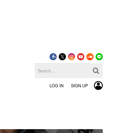
LOG IN
SIGN UP