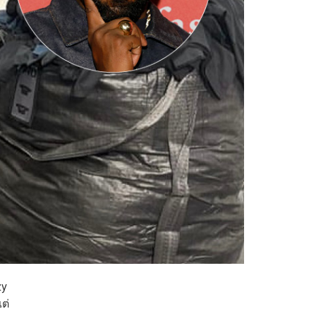
zy
ต่