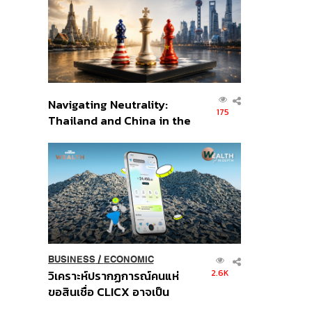
อินโดนีเซีย
Navigating Neutrality:
175
Thailand and China in the
Age of a New Global
Order
BUSINESS
/
ECONOMIC
2.6K
วิเคราะห์ปรากฏการณ์คนแห่
ขอสินเชื่อ CLICX อาจเป็น
เพียงยอดภูเขาน้ำแข็ง ของ