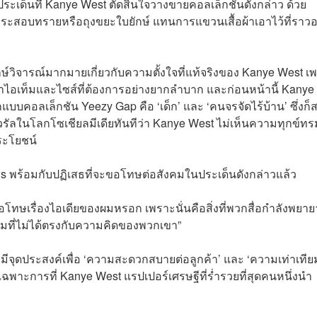
ในประเด็นที่ Kanye West ตัดสินใจวางขายคอลเล็กชันดังกล่าว ด้วย
งกระสอบทรายหรือถุงขยะใบยักษ์ แทนการแขวนเสื้อผ้าเอาไว้ที่ราวอ
ษ์วิจารณ์มากมายเกี่ยวกับความตั้งใจที่แท้จริงของ Kanye West เ
หาไอเท็มและไซส์ที่ต้องการอย่างยากลำบาก และก่อนหน้านี้ Kanye
บคอลเล็กชัน Yeezy Gap คือ ‘เด็ก’ และ ‘คนจรจัดไร้บ้าน’ ซึ่งก็ส
รัลในโลกโซเชียลมีเดียทันทีว่า Kanye West ไม่เห็นความทุกข์ท
ประโยชน์
s พร้อมกับปฏิเสธที่จะขอโทษต่อสังคมในประเด็นดังกล่าวแล้ว
งขอโทษเรื่องไอเดียของผมหรอก เพราะนั่นคือสิ่งที่พวกสื่อกำลังพยา
ามที่ไม่ได้ตรงกับความคิดของพวกเขา”
จุดประสงค์เพื่อ ‘ความสะดวกสบายต่อลูกค้า’ และ ‘ความเท่าเทีย
ดยเฉพาะการที่ Kanye West แรปเปอร์เศรษฐีที่ร่ำรวยที่สุดคนหนึ่งนำ