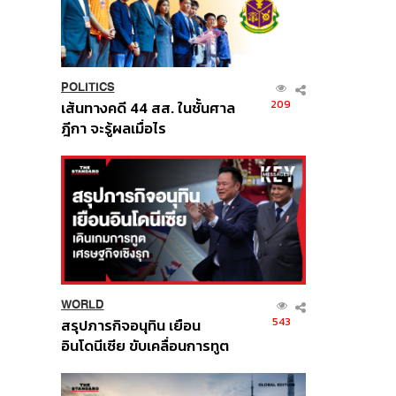
POLITICS
209
เส้นทางคดี 44 สส. ในชั้นศาล
ฎีกา จะรู้ผลเมื่อไร
WORLD
543
สรุปภารกิจอนุทิน เยือน
อินโดนีเซีย ขับเคลื่อนการทูต
เศรษฐกิจเชิงรุก ประกาศหุ้น
ส่วนยุทธศาสตร์ไทย –