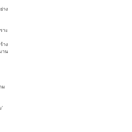
ย่าง
พราะ
ร้าง
รมาน
ยาม
ม’