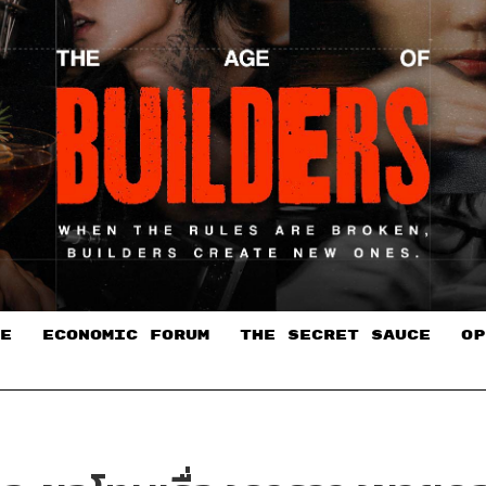
E
ECONOMIC FORUM
THE SECRET SAUCE​
OP