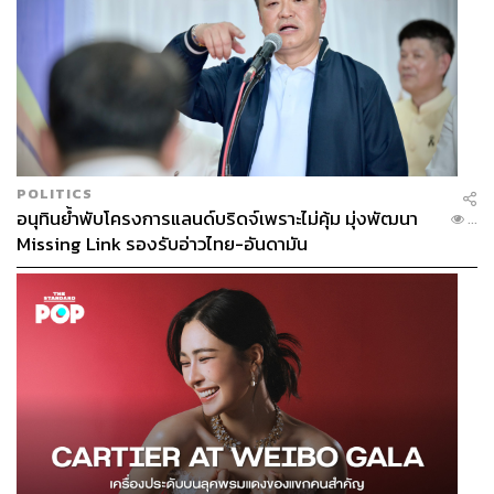
POLITICS
อนุทินย้ำพับโครงการแลนด์บริดจ์เพราะไม่คุ้ม มุ่งพัฒนา
...
Missing Link รองรับอ่าวไทย-อันดามัน