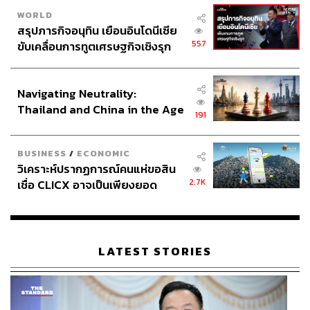
WORLD
สรุปภารกิจอนุทิน เยือนอินโดนีเซีย
557
ขับเคลื่อนการทูตเศรษฐกิจเชิงรุก
ประกาศหุ้นส่วนยุทธศาสตร์ไทย –
อินโดนีเซีย
Navigating Neutrality:
Thailand and China in the Age
191
of a New Global Order
BUSINESS
/
ECONOMIC
วิเคราะห์ปรากฏการณ์คนแห่ขอสิน
2.7K
เชื่อ CLICX อาจเป็นเพียงยอด
ภูเขาน้ำแข็ง ของปัญหาหนี้ครัว
เรือนไทยที่ถูกซุกไว้
LATEST STORIES