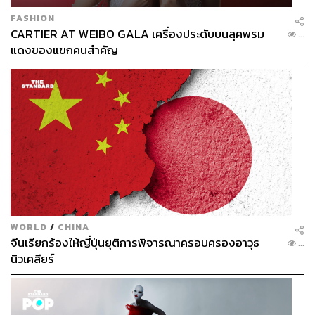
FASHION
CARTIER AT WEIBO GALA เครื่องประดับบนลุคพรม
...
แดงของแขกคนสำคัญ
WORLD
/
CHINA
จีนเรียกร้องให้ญี่ปุ่นยุติการพิจารณาครอบครองอาวุธ
...
นิวเคลียร์