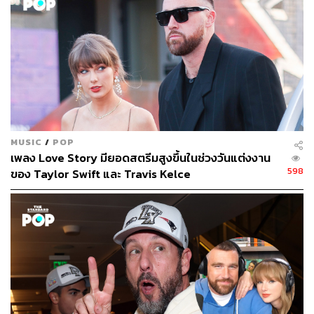
1.5K
ABOUT THE AUTHOR
พิมพ์ คำภีร์
นักเขียนกองบรรณาธิการคัลเจอร์ สำนักข่าว
THE STANDARD
MUSIC
/
POP
เพลง Love Story มียอดสตรีมสูงขึ้นในช่วงวันแต่งงาน
598
ของ Taylor Swift และ Travis Kelce