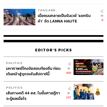
College Football
THAILAND
เมื่อถนนกลายเป็นรันเวย์ ‘แยกริน
0
คำ’ จัด LANNA HAUTE
COUTURE กลางสายฝน
EDITOR'S PICKS
POLITICS
มหากาพย์โกงข้อสอบท้องถิ่น ก่อน
601
เดินหน้าสู่จุดจบในสัปดาห์นี้
POLITICS
เส้นทางคดี 44 สส. ในชั้นศาลฎีกา
237
จะรู้ผลเมื่อไร