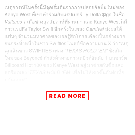
เหตุการณ์ในครั้งนี้มีจุดเริ่มต้นจากการปล่อยอัลบั้มใหม่ของ
Kanye West ที่เขาทำร่วมกับแรปเปอร์ Ty Dolla $ign ในชื่อ
Vultures 1
เมื่อช่วงสุดสัปดาห์ที่ผ่านมา และ Kanye West ก็มี
การแรปถึง Taylor Swift อีกครั้งในเพลง
Carnival
ส่งผลให้
แฟนๆ จำนวนมหาศาลของเธอรู้สึกโกรธเคืองเป็นอย่างมาก
จนกระทั่งหนึ่งในชาว Swifties โพสต์ข้อความผ่าน X ว่า “เหตุ
ฉุกเฉินชาว SWIFTIES เพลง
‘TEXAS HOLD ‘EM’
ซิงเกิล
ใหม่ของ Beyoncé กำลังท้าทายการเดบิวต์อันดับ 1 บนชาร์ต
Billboard Hot 100 ของ Kanye West อยู่ มาช่วยกันซื้อและ
สตรีมเพลง
‘TEXAS HOLD ‘EM’
เพื่อไม่ให้เขาขึ้นอันดับท็อ
ปกันเถอะ!”
แน่นอนว่าพลังของชาว Swifties นั้นไม่ธรรมดาและเป็นสิ่งที่
READ MORE
มองข้ามไม่ได้ โดย ‘YE’ แคปหน้าจอโพสต์ดังกล่าวมาลงใน
Instagram ของเขา (ซึ่งขณะนี้ลบออกไปเรียบร้อยแล้ว) และ
เขียนข้อความว่าเขาไม่ได้นึกถึง Taylor Swift ด้วยซ้ำ “ที่จริง
อัลบั้มนี้มีแต่พลังบวกและความสนุกสนาน มันเป็นเรื่องของ
ชัยชนะล้วนๆ เพราะปีที่แล้วเป็นปีที่ท้าทายสำหรับทั้งตัวผม,