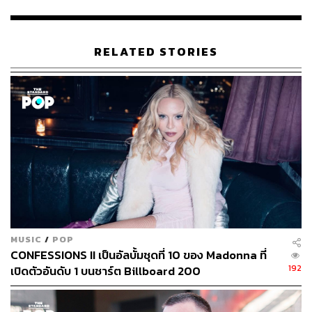
ข่าวนี้แล้ว เขาเขียนข้อความว่า “ผมไม่ได้ถูกไล่ออกจากงาน
Super Bowl เราออกจากที่นั่งตรงนั้นเพื่อไปห้องของ YG และ
เจอเพื่อนคนอื่นๆ และภรรยาของผมก็ไม่เคยไปงานนี้มาก่อน
RELATED STORIES
ผมก็เลยอยากพาเธอเดินไปรอบๆ และมีช่วงเวลาที่ดี เรามีวัน
ที่สนุกด้วยกันมาก”
ภาพ:
Kevin Mazur / WireImage
อ้างอิง:
https://www.etonline.com/kanye-west-pleads-with-tay
lor-swift-fans-i-am-not-your-enemy-claims-he-has-be
en-helpful-to-her?
TAGS:
Kanye West
Taylor Swift
Swifties
MUSIC
/
POP
CONFESSIONS II เป็นอัลบั้มชุดที่ 10 ของ Madonna ที่
192
เปิดตัวอันดับ 1 บนชาร์ต Billboard 200