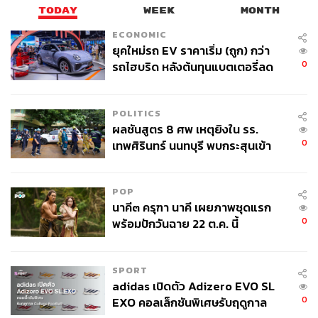
TODAY
WEEK
MONTH
ECONOMIC
ยุคใหม่รถ EV ราคาเริ่ม (ถูก) กว่า
0
รถไฮบริด หลังต้นทุนแบตเตอรี่ลด
ลง - จีนแห่บุกตลาดเกิดใหม่
POLITICS
ผลชันสูตร 8 ศพ เหตุยิงใน รร.
0
เทพศิรินทร์ นนทบุรี พบกระสุนเข้า
จุดสำคัญ ‘ศีรษะ-หน้าอก’ ครูถูกยิง
4 นัด จากระยะไกล
POP
นาคี๓ ครุฑา นาคี เผยภาพชุดแรก
0
พร้อมปักวันฉาย 22 ต.ค. นี้
SPORT
adidas เปิดตัว Adizero EVO SL
0
EXO คอลเล็กชันพิเศษรับฤดูกาล