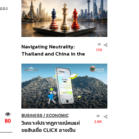
อินโดนีเซีย
กของ
Navigating Neutrality:
170
Thailand and China in the
Age of a New Global
Order
BUSINESS
/
ECONOMIC
80
2.6K
วิเคราะห์ปรากฏการณ์คนแห่
ขอสินเชื่อ CLICX อาจเป็น
เพียงยอดภูเขาน้ำแข็ง ของ