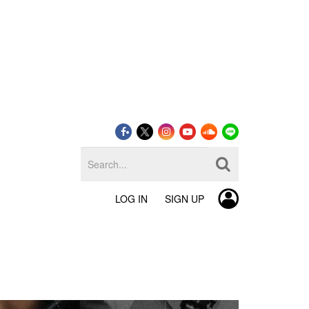
LOG IN
SIGN UP