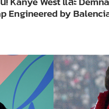
นอน! Kanye West และ Demna
p Engineered by Balenciag