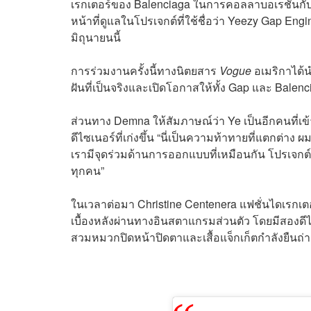
เรกเตอร์ของ Balenciaga ในการคอลลาบอเรชันกับแบ
หน้าที่ดูแลในโปรเจกต์ที่ใช้ชื่อว่า Yeezy Gap En
มิถุนายนนี้
การร่วมงานครั้งนี้ทางนิตยสาร
Vogue
อเมริกาได้นำ
ฝันที่เป็นจริงและเปิดโอกาสให้ทั้ง Gap และ Balenc
ส่วนทาง Demna ให้สัมภาษณ์ว่า Ye เป็นอีกคนที่
ดีไซเนอร์ที่เก่งขึ้น “นี่เป็นความท้าทายที่แตกต่
เรามีจุดร่วมด้านการออกแบบที่เหมือนกัน โปรเจกต์นี
ทุกคน”
ในเวลาต่อมา Christine Centenera แฟชั่นไดเรกเ
เบื้องหลังผ่านทางอินสตาแกรมส่วนตัว โดยมีสองด
สวมหมวกปิดหน้าปิดตาและเสื้อแจ็กเก็ตกำลังยืนถ่าย