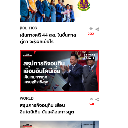
POLITICS
202
เส้นทางคดี 44 สส. ในชั้นศาล
ฎีกา จะรู้ผลเมื่อไร
WORLD
541
สรุปภารกิจอนุทิน เยือน
อินโดนีเซีย ขับเคลื่อนการทูต
เศรษฐกิจเชิงรุก ประกาศหุ้น
ส่วนยุทธศาสตร์ไทย –