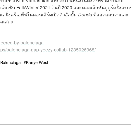
ยาอย่าง Kim Kardashian แทบจะเป็นหนึ่งในคงดังที่ร่วมงานกับ
เล็กชัน Fall/Winter 2021 ต้นปี 2020 และคอลเล็กชันกูตูร์ครั้งแร
ลฝั่งครีเอทีฟในคอนเสิร์ตเปิดตัวอัลบั้ม
Donda
ที่แอตแลนตาและ
้นแสดง
neered-by-balenciaga
ops/balenciaga-gap-yeezy-collab-1235026968/
 Balenciaga
Kanye West