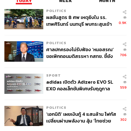
TODAY
WEEK
MONTH
POLITICS
ผลชันสูตร 8 ศพ เหตุยิงใน รร.
0.9K
เทพศิรินทร์ นนทบุรี พบกระสุนเข้า
จุดสำคัญ ‘ศีรษะ-หน้าอก’ ครูถูกยิง
4 นัด จากระยะไกล
POLITICS
ศาลปกครองไม่รับฟ้อง ‘หมอสรณ’
706
ขอเพิกถอนมติสรรหา กสทช. ชี้ยัง
ไม่ใช่ผู้เดือดร้อนเสียหาย
SPORT
adidas เปิดตัว Adizero EVO SL
559
EXO คอลเล็กชันพิเศษรับฤดูกาล
College Football
POLITICS
‘เอกนิติ’ เผยเงินกู้ 4 แสนล้าน โฟกัส
302
เปลี่ยนผ่านพลังงาน ลุ้น ‘ไทยช่วย
ไทยพลัส’ เฟส 2 รอประเมินความ