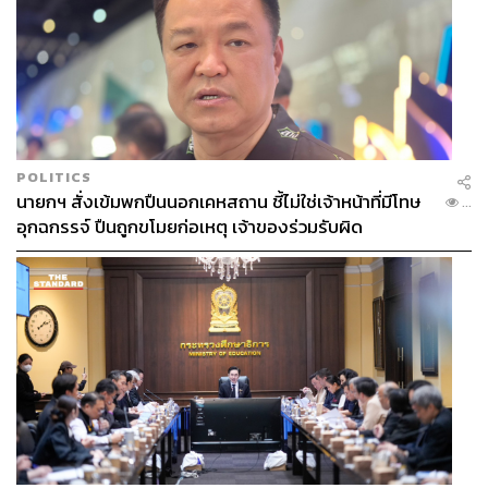
POLITICS
นายกฯ สั่งเข้มพกปืนนอกเคหสถาน ชี้ไม่ใช่เจ้าหน้าที่มีโทษ
...
อุกฉกรรจ์ ปืนถูกขโมยก่อเหตุ เจ้าของร่วมรับผิด