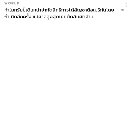
WORLD
ทำไมทรัมป์เดินหน้าจำกัดสิทธิการได้สัญชาติอเมริกันโดย
...
กำเนิดอีกครั้ง แม้ศาลสูงสุดเคยตัดสินคัดค้าน
News
Wealth
Pop
Podcast
Video
Now
Opinion
Careers
Events
Privacy
About
Contact
Policy
FOR
ADVERTISING
MEMBERSHIP