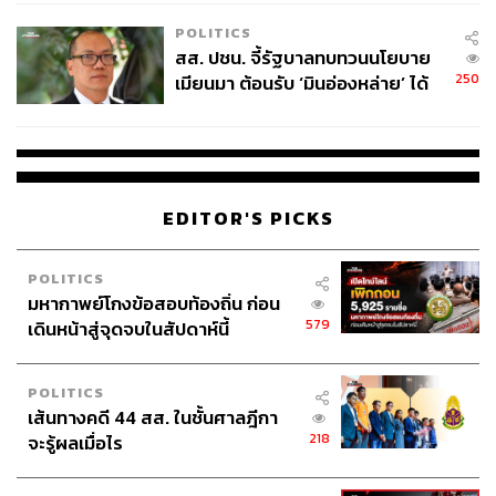
เหมาะสม
POLITICS
สส. ปชน. จี้รัฐบาลทบทวนนโยบาย
250
เมียนมา ต้อนรับ ‘มินอ่องหล่าย’ ได้
แค่สัญญาว่างเปล่า
EDITOR'S PICKS
POLITICS
มหากาพย์โกงข้อสอบท้องถิ่น ก่อน
579
เดินหน้าสู่จุดจบในสัปดาห์นี้
POLITICS
เส้นทางคดี 44 สส. ในชั้นศาลฎีกา
218
จะรู้ผลเมื่อไร