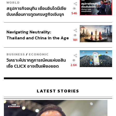
WORLD
สรุปภารกิจอนุทิน เยือนอินโดนีเซีย
546
ขับเคลื่อนการทูตเศรษฐกิจเชิงรุก
ประกาศหุ้นส่วนยุทธศาสตร์ไทย –
อินโดนีเซีย
Navigating Neutrality:
Thailand and China in the Age
181
of a New Global Order
BUSINESS
/
ECONOMIC
วิเคราะห์ปรากฏการณ์คนแห่ขอสิน
2.6K
เชื่อ CLICX อาจเป็นเพียงยอด
ภูเขาน้ำแข็ง ของปัญหาหนี้ครัว
เรือนไทยที่ถูกซุกไว้
LATEST STORIES