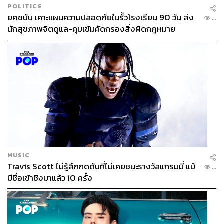
POLITICS
ยศชนัน เคาะแผนความปลอดภัยในรั้วโรงเรียน 90 วัน ส่ง
...
นักสุขภาพจิตดูแล-คุมเข้มคัดกรองสิ่งผิดกฎหมาย
MUSIC
Travis Scott ไม่รู้สึกกดดันที่ไม่เคยชนะรางวัลแกรมมี่ แม้
...
มีชื่อเข้าชิงมาแล้ว 10 ครั้ง