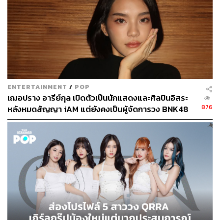
ABOUT THE AUTHOR
สุพัฒน์ ศิวะพรพันธ์
Content Creator ผู้หลงใหลในทุกศาสตร์และ
วัฒนธรรมของประเทศญี่ปุ่น
ENTERTAINMENT
/
POP
เฌอปราง อารีย์กุล เปิดตัวเป็นนักแสดงและศิลปินอิสระ
876
หลังหมดสัญญา iAM แต่ยังคงเป็นผู้จัดการวง BNK48
ต่อไป