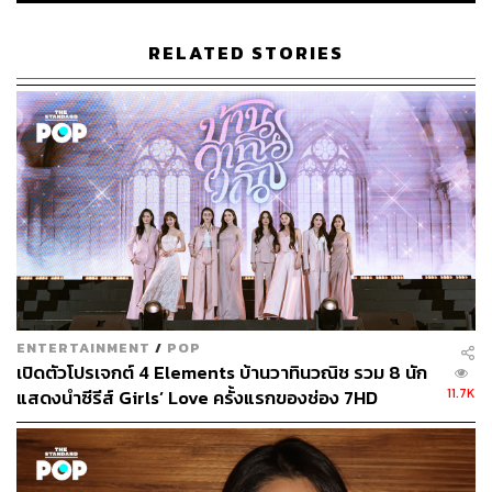
พิสูจน์อักษร: วรรษมล สิงหโกมล
RELATED STORIES
อ้างอิง:
https://www.facebook.com/photo?fbid=23390403173
7876&set=a.171784014616545
TAGS:
เนย-กานต์ธีรา วัชรทัศนกุล
บริษัท Independent Artist Management จำกัด (iAM)
Lyra
ENTERTAINMENT
/
POP
เปิดตัวโปรเจกต์ 4 Elements บ้านวาทินวณิช รวม 8 นัก
11.7K
แสดงนำซีรีส์ Girls’ Love ครั้งแรกของช่อง 7HD
257