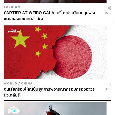
FASHION
CARTIER AT WEIBO GALA เครื่องประดับบนลุคพรม
...
แดงของแขกคนสำคัญ
WORLD
/
CHINA
จีนเรียกร้องให้ญี่ปุ่นยุติการพิจารณาครอบครองอาวุธ
...
นิวเคลียร์