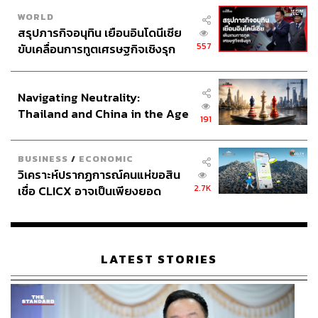
WORLD
สรุปภารกิจอนุทิน เยือนอินโดนีเซีย
557
ขับเคลื่อนการทูตเศรษฐกิจเชิงรุก
ประกาศหุ้นส่วนยุทธศาสตร์ไทย –
อินโดนีเซีย
Navigating Neutrality:
Thailand and China in the Age
191
of a New Global Order
BUSINESS
/
ECONOMIC
วิเคราะห์ปรากฏการณ์คนแห่ขอสิน
2.7K
เชื่อ CLICX อาจเป็นเพียงยอด
ภูเขาน้ำแข็ง ของปัญหาหนี้ครัว
เรือนไทยที่ถูกซุกไว้
LATEST STORIES