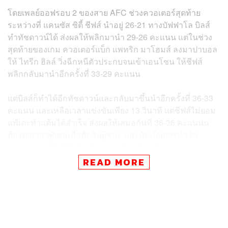
โดยเพลย์ออฟรอบ 2 ของสาย AFC ช่วงควอเตอร์สุดท้าย
ระหว่างที่ แคนซัส ซิตี้ ชีฟส์ นำอยู่ 26-21 ทางบัฟฟาโล บิลส์
ทำทัชดาวน์ได้ ส่งผลให้พลิกมานำ 29-26 คะแนน แต่ในช่วง
สุดท้ายของเกม ควอเตอร์แบ็ก แพทริก มาโฮมส์ ลงมาปาบอล
ให้ ไทรีก ฮิลล์ วิ่งฉีกหนีตัวประกบจนเข้าเอนโซน ให้ชีฟส์
พลิกกลับมานำอีกครั้งที่ 33-29 คะแนน
แต่บิลส์ก็ทำได้อีกทัชดาวน์และกลับมาขึ้นนำอีกครั้งที่ 36-33
คะแนน และเหลือเวลาแข่งขันเพียง 13 วินาที แต่ชีฟส์ไม่ยอม
แพ้เตะทำแต้มได้สำเร็จ ส่งผลให้เสมอกันที่ 36-36 คะแนนน
ต้องต่อเวลาพิเศษเพื่อตัดสินผู้ชนะ และนับเป็นการทำ 25
คะแนนจากทั้ง 2 ทีมในช่วงเวลาเพียง 2 นาที
READ MORE
ในช่วงต่อเวลา มาโฮมส์พาทีมชีฟส์เข้าชิงแชมป์สาย AFC ได้
สำเร็จด้วยการปาบอลเข้ามือ ทราวิส เคลซี วิ่งเข้าเอนโซน ทำ
ทัชดาวน์ตัดสินให้ชีฟส์ชนะในเกมนี้ไปด้วยสกอร์ 42-36
คะแนน ผ่านเข้าชิงแชมป์สาย AFC เป็นปีที่ 4 ติดต่อกัน ไปพบ
กับ ซินซินเนติ เบงกอลส์ ในวันจันทร์ที่ 31 มกราคมนี้