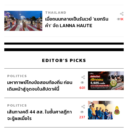
College Football
THAILAND
เมื่อถนนกลายเป็นรันเวย์ ‘แยกริน
1K
คำ’ จัด LANNA HAUTE
COUTURE กลางสายฝน
EDITOR'S PICKS
POLITICS
มหากาพย์โกงข้อสอบท้องถิ่น ก่อน
601
เดินหน้าสู่จุดจบในสัปดาห์นี้
POLITICS
เส้นทางคดี 44 สส. ในชั้นศาลฎีกา
237
จะรู้ผลเมื่อไร