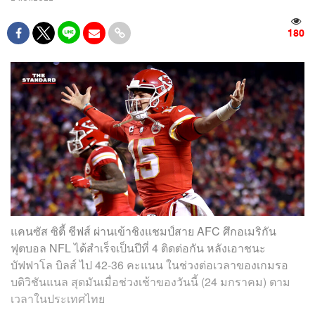
180
แคนซัส ซิตี้ ชีฟส์ ผ่านเข้าชิงแชมป์สาย AFC ศึกอเมริกัน
ฟุตบอล NFL ได้สำเร็จเป็นปีที่ 4 ติดต่อกัน หลังเอาชนะ
บัฟฟาโล บิลส์ ไป 42-36 คะแนน ในช่วงต่อเวลาของเกมรอ
บดิวิชันแนล สุดมันเมื่อช่วงเช้าของวันนี้ (24 มกราคม) ตาม
เวลาในประเทศไทย