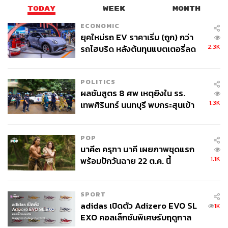
TODAY
WEEK
MONTH
ECONOMIC
ยุคใหม่รถ EV ราคาเริ่ม (ถูก) กว่า
2.3K
รถไฮบริด หลังต้นทุนแบตเตอรี่ลด
ลง - จีนแห่บุกตลาดเกิดใหม่
POLITICS
ผลชันสูตร 8 ศพ เหตุยิงใน รร.
1.3K
เทพศิรินทร์ นนทบุรี พบกระสุนเข้า
จุดสำคัญ ‘ศีรษะ-หน้าอก’ ครูถูกยิง
4 นัด จากระยะไกล
POP
นาคี๓ ครุฑา นาคี เผยภาพชุดแรก
1.1K
พร้อมปักวันฉาย 22 ต.ค. นี้
SPORT
adidas เปิดตัว Adizero EVO SL
1K
EXO คอลเล็กชันพิเศษรับฤดูกาล