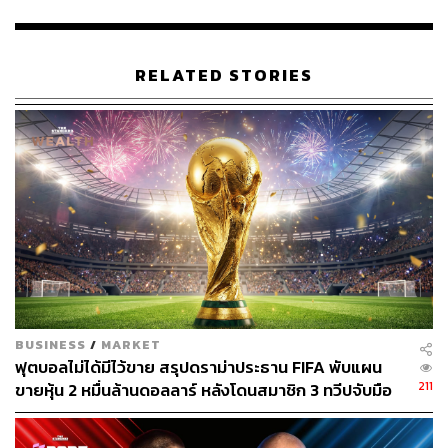
180
RELATED STORIES
ABOUT THE AUTHOR
ดิษยุตม์ ธนบุญชัย
บรรณาธิการข่าวกีฬา สำนักข่าว THE
STANDARD
BUSINESS
/
MARKET
ฟุตบอลไม่ได้มีไว้ขาย สรุปดราม่าประธาน FIFA พับแผน
211
ขายหุ้น 2 หมื่นล้านดอลลาร์ หลังโดนสมาชิก 3 ทวีปจับมือ
คว่ำบาตร