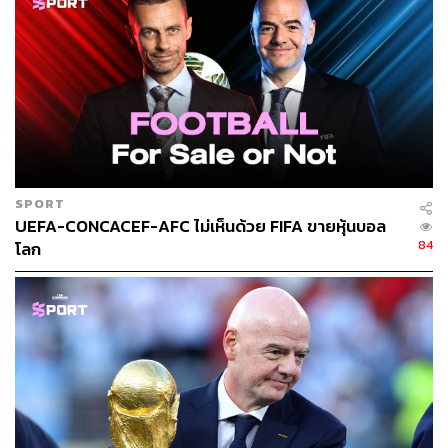
SPORT
UEFA-CONCACEF-AFC ไม่เห็นด้วย FIFA ขายหุ้นบอล
84
โลก