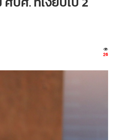
ม ศบศ. ที่เงียบไป 2
26