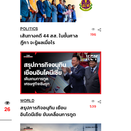
POLITICS
196
เส้นทางคดี 44 สส. ในชั้นศาล
ฎีกา จะรู้ผลเมื่อไร
WORLD
539
สรุปภารกิจอนุทิน เยือน
26
อินโดนีเซีย ขับเคลื่อนการทูต
เศรษฐกิจเชิงรุก ประกาศหุ้น
ส่วนยุทธศาสตร์ไทย –