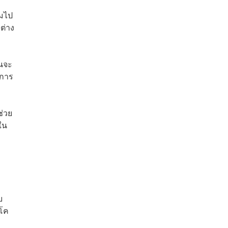
วมไป
ต่าง
็นจะ
ีการ
่วย
ใน
บ
งโค