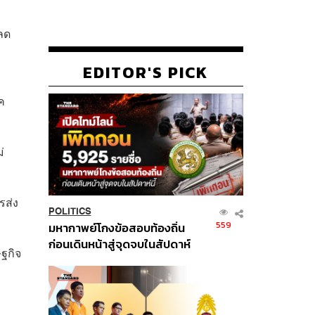
มลด
EDITOR'S PICK
ค
่
รส่ง
POLITICS
559
มหากาพย์โกงข้อสอบท้องถิ่น
ก่อนเดินหน้าสู่จุดจบในสัปดาห์
ษฐกิจ
นี้