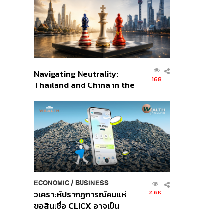
อินโดนีเซีย
Navigating Neutrality:
168
Thailand and China in the
Age of a New Global
Order
ECONOMIC
/
BUSINESS
2.6K
วิเคราะห์ปรากฏการณ์คนแห่
ขอสินเชื่อ CLICX อาจเป็น
เพียงยอดภูเขาน้ำแข็ง ของ