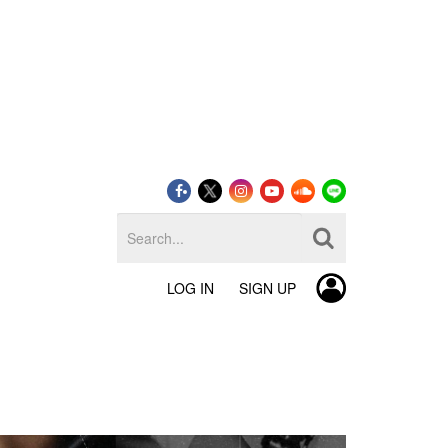
LOG IN
SIGN UP