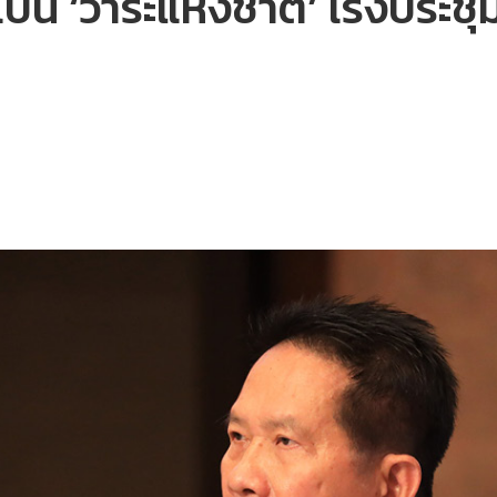
ป็น ‘วาระแห่งชาติ’ เร่งประชุ