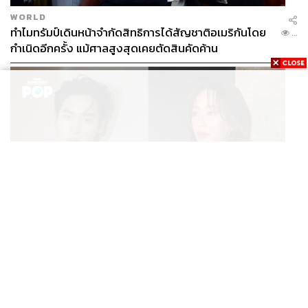
WORLD
ทำไมทรัมป์เดินหน้าจำกัดสิทธิการได้สัญชาติอเมริกันโดย
...
กำเนิดอีกครั้ง แม้ศาลสูงสุดเคยตัดสินคัดค้าน
ENTERTAINMENT
เก้า นพเก้า และ พาย รินรดา เตรียมร่วมงานกันใน ‘รสกาล
...
Enchanted Taste In Time’