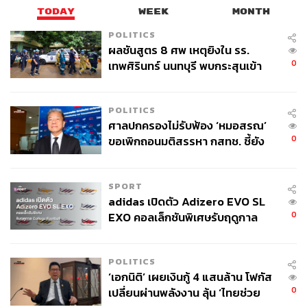
TODAY
WEEK
MONTH
POLITICS
ผลชันสูตร 8 ศพ เหตุยิงใน รร.
0
เทพศิรินทร์ นนทบุรี พบกระสุนเข้า
จุดสำคัญ ‘ศีรษะ-หน้าอก’ ครูถูกยิง
4 นัด จากระยะไกล
POLITICS
ศาลปกครองไม่รับฟ้อง ‘หมอสรณ’
0
ขอเพิกถอนมติสรรหา กสทช. ชี้ยัง
ไม่ใช่ผู้เดือดร้อนเสียหาย
SPORT
adidas เปิดตัว Adizero EVO SL
0
EXO คอลเล็กชันพิเศษรับฤดูกาล
College Football
POLITICS
‘เอกนิติ’ เผยเงินกู้ 4 แสนล้าน โฟกัส
0
เปลี่ยนผ่านพลังงาน ลุ้น ‘ไทยช่วย