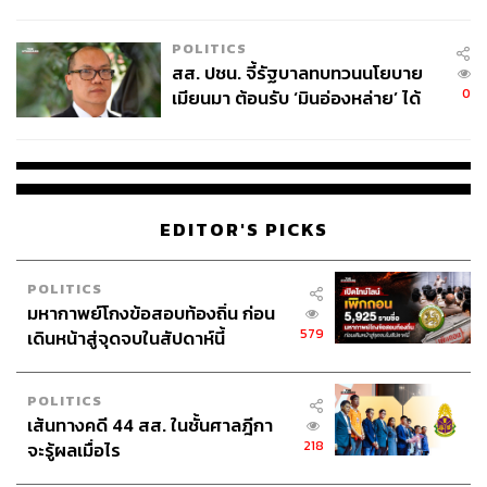
ไทยพลัส’ เฟส 2 รอประเมินความ
เหมาะสม
POLITICS
สส. ปชน. จี้รัฐบาลทบทวนนโยบาย
0
เมียนมา ต้อนรับ ‘มินอ่องหล่าย’ ได้
แค่สัญญาว่างเปล่า
EDITOR'S PICKS
POLITICS
มหากาพย์โกงข้อสอบท้องถิ่น ก่อน
579
เดินหน้าสู่จุดจบในสัปดาห์นี้
POLITICS
เส้นทางคดี 44 สส. ในชั้นศาลฎีกา
218
จะรู้ผลเมื่อไร