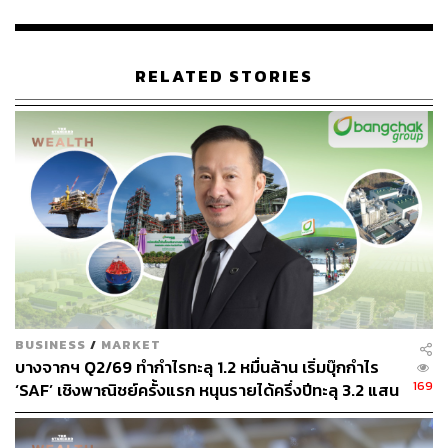
ขณะที่ หว่อง เคยถูกจำคุกมาแล้ว 2 ครั้ง จากการเข้าร่วมการ
ชุมนุมประท้วงสนับสนุนประชาธิปไตยที่เรียกว่าการปฏิวัติร่ม
ในปี 2014 ซึ่งครั้งนั้นเขามีอายุ 17 ปี โดยตลอดหลายปีที่ผ่าน
RELATED STORIES
มา เขามักแสดงท่าทีวิพากษ์วิจารณ์รัฐบาลปักกิ่ง และมีความ
เคลื่อนไหวเพื่อสนับสนุนประชาธิปไตยในฮ่องกง ด้วยการเดิน
สายพบปะนักการเมือง และนักเคลื่อนไหวในหลายประเทศทั้ง
สหรัฐฯ ยุโรป และไทย
พิสูจน์อักษร: ลักษณ์นารา พักตร์เพียงจันทร์
อ้างอิง:
www.telegraph.co.uk/news/2020/07/20/joshua-wong
-registers-pro-democracy-candidate-hong-kong-elect
ions/
BUSINESS
/
MARKET
บางจากฯ Q2/69 ทำกำไรทะลุ 1.2 หมื่นล้าน เริ่มบุ๊กกำไร
TAGS:
การเมือง
การเลือกตั้ง
Hong Kong
โจชัว หว่อง
169
‘SAF’ เชิงพาณิชย์ครั้งแรก หนุนรายได้ครึ่งปีทะลุ 3.2 แสน
ล้าน