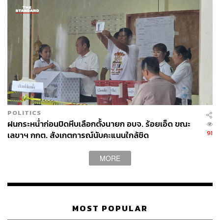
POLITICS
ฝนกระหน่ำก่อนปิดหีบเลือกตั้งนายก อบจ. ร้อยเอ็ด ขณะ
91
เลขาฯ กกต. สังเกตการณ์นับคะแนนใกล้ชิด
MORE
MOST POPULAR