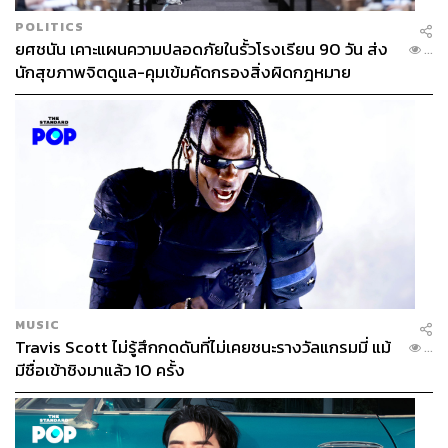
POLITICS
ยศชนัน เคาะแผนความปลอดภัยในรั้วโรงเรียน 90 วัน ส่ง
...
นักสุขภาพจิตดูแล-คุมเข้มคัดกรองสิ่งผิดกฎหมาย
MUSIC
Travis Scott ไม่รู้สึกกดดันที่ไม่เคยชนะรางวัลแกรมมี่ แม้
...
มีชื่อเข้าชิงมาแล้ว 10 ครั้ง