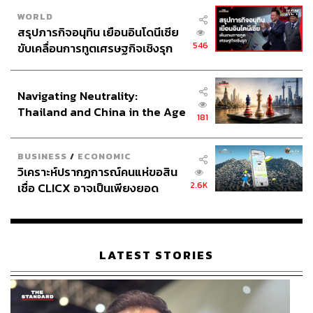
WORLD
สรุปภารกิจอนุทิน เยือนอินโดนีเซีย
546
ขับเคลื่อนการทูตเศรษฐกิจเชิงรุก
ประกาศหุ้นส่วนยุทธศาสตร์ไทย –
อินโดนีเซีย
Navigating Neutrality:
Thailand and China in the Age
181
of a New Global Order
BUSINESS
/
ECONOMIC
วิเคราะห์ปรากฏการณ์คนแห่ขอสิน
2.6K
เชื่อ CLICX อาจเป็นเพียงยอด
ภูเขาน้ำแข็ง ของปัญหาหนี้ครัว
เรือนไทยที่ถูกซุกไว้
LATEST STORIES