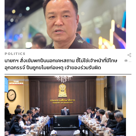
POLITICS
นายกฯ สั่งเข้มพกปืนนอกเคหสถาน ชี้ไม่ใช่เจ้าหน้าที่มีโทษ
...
อุกฉกรรจ์ ปืนถูกขโมยก่อเหตุ เจ้าของร่วมรับผิด