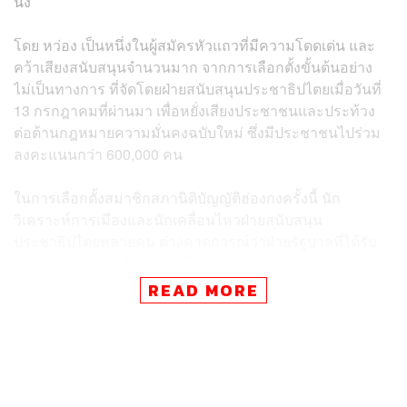
นั่ง
โดย หว่อง เป็นหนึ่งในผู้สมัครหัวแถวที่มีความโดดเด่น และ
คว้าเสียงสนับสนุนจำนวนมาก จากการเลือกตั้งขั้นต้นอย่าง
ไม่เป็นทางการ ที่จัดโดยฝ่ายสนับสนุนประชาธิปไตยเมื่อวันที่
13 กรกฎาคมที่ผ่านมา เพื่อหยั่งเสียงประชาชนและประท้วง
ต่อต้านกฎหมายความมั่นคงฉบับใหม่ ซึ่งมีประชาชนไปร่วม
ลงคะแนนกว่า 600,000 คน
ในการเลือกตั้งสมาชิกสภานิติบัญญัติฮ่องกงครั้งนี้ นัก
วิเคราะห์การเมืองและนักเคลื่อนไหวฝ่ายสนับสนุน
ประชาธิปไตยหลายคน ต่างคาดการณ์ว่าฝ่ายรัฐบาลที่ได้รับ
การสนับสนุนจากจีนแผ่นดินใหญ่ จะพยายามหาหนทางตัดสิ
ทธิ์หว่อง และผู้สมัครขั้วประชาธิปไตยบางคน โดยอาศัย
READ MORE
กฎหมายความมั่นคงฉบับใหม่ ที่บังคับใช้ตั้งแต่วันที่ 30
มิถุนายนที่ผ่านมา
ซึ่งหนึ่งในเนื้อหาสำคัญของกฎหมายความมั่นคงฉบับนี้ คือ
การดำเนินคดีบุคคลที่มีพฤติกรรมเกี่ยวข้องกับการแบ่งแยก