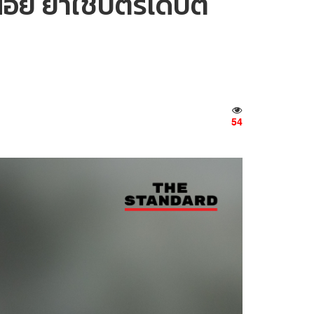
อย ย้ำใช้บัตรเดบิต
54