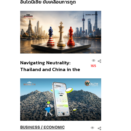
อินโดนีเซีย ขับเคลื่อนการทูต
เศรษฐกิจเชิงรุก ประกาศหุ้น
ส่วนยุทธศาสตร์ไทย –
อินโดนีเซีย
Navigating Neutrality:
165
Thailand and China in the
Age of a New Global
Order
BUSINESS
/
ECONOMIC