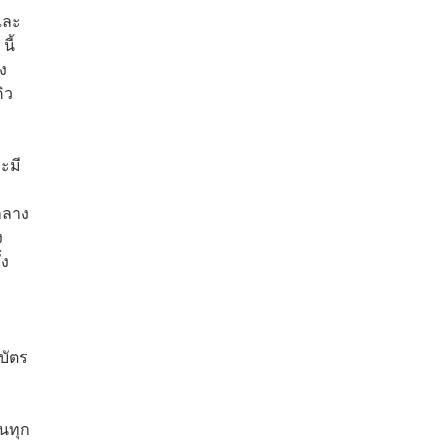
และ
นี้
ง
ิว
ะมี
กลาง
ง
้ง
บัตร
นทุก