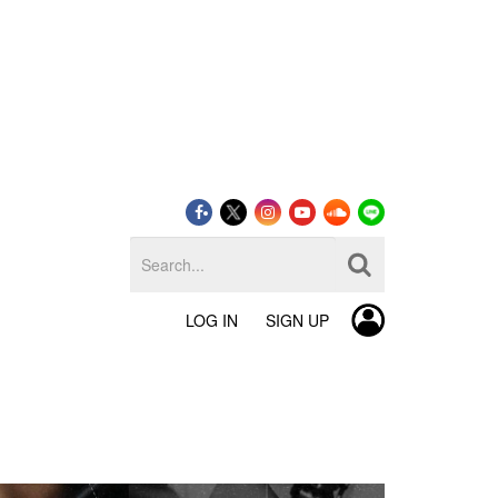
LOG IN
SIGN UP