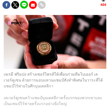
404
เจเรมี ฟริมปง สร้างเซอร์ไพรส์ให้เพื่อนร่วมทีมไบเออร์ เล
เวอร์คูเซน ด้วยการมอบแหวนแชมป์สั่งทำพิเศษในวาระที่ได้
แชมป์ไร้พ่ายในศึกบุนเดสลีกา
เลเวอร์คูเซนคว้าแชมป์บุนเดสลีกาครั้งแรกของพวกเขาและ
เป็นแชมป์ไร้พ่ายครั้งแรกอย่างยิ่งใหญ่