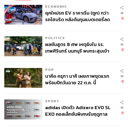
ECONOMIC
ยุคใหม่รถ EV ราคาเริ่ม (ถูก) กว่า
0
รถไฮบริด หลังต้นทุนแบตเตอรี่ลด
ลง - จีนแห่บุกตลาดเกิดใหม่
POLITICS
ภาพ: @bayer04_en / X
ผลชันสูตร 8 ศพ เหตุยิงใน รร.
0
อ้างอิง:
เทพศิรินทร์ นนทบุรี พบกระสุนเข้า
จุดสำคัญ ‘ศีรษะ-หน้าอก’ ครูถูกยิง
https://sportsbrief.com/football/65359-bayer-leverkus
4 นัด จากระยะไกล
en-trolls-arsenal-perfectly-timed-xhaka-post-premier-l
POP
eague-race-ends/
นาคี๓ ครุฑา นาคี เผยภาพชุดแรก
0
พร้อมปักวันฉาย 22 ต.ค. นี้
TAGS:
กีฬาฟุตบอล
Bayer 04 Leverkusen
Jeremie Frimpong
SPORT
adidas เปิดตัว Adizero EVO SL
0
EXO คอลเล็กชันพิเศษรับฤดูกาล
College Football