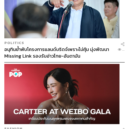
POLITICS
อนุทินย้ำพับโครงการแลนด์บริดจ์เพราะไม่คุ้ม มุ่งพัฒนา
...
Missing Link รองรับอ่าวไทย-อันดามัน
FASHION