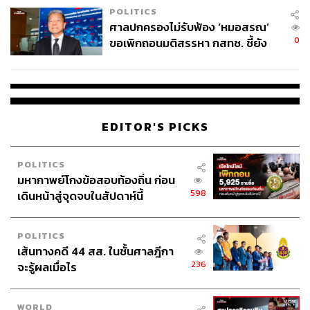
POLITICS
ศาลปกครองไม่รับฟ้อง ‘หมอสรณ’
0
ขอเพิกถอนมติสรรหา กสทช. ชี้ยัง
404
ไม่ใช่ผู้เดือดร้อนเสียหาย
ABOUT THE AUTHOR
สมศักดิ์ จันทวิชชประภา
EDITOR'S PICKS
โปรดิวเซอร์ คอลัมนิสต์ และบรรณาธิการ ผู้
หลงใหลในความตื่นเต้นของกีฬาและความ
สงบของการอ่านหนังสือเงียบๆ
POLITICS
มหากาพย์โกงข้อสอบท้องถิ่น ก่อน
598
เดินหน้าสู่จุดจบในสัปดาห์นี้
POLITICS
เส้นทางคดี 44 สส. ในชั้นศาลฎีกา
236
จะรู้ผลเมื่อไร
WORLD