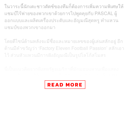
ในวาระนี้นักเตะชาวดัตช์ของทีมก็ต้องการเพิ่มความพิเศษให้
แชมป์ไร้พ่ายของพวกเขาด้วยการไปพูดคุยกับ PASCAL ผู้
ออกแบบและผลิตเครื่องประดับและอัญมณีสุดหรู ทำแหวน
แชมป์ของพวกเขาออกมา
โดยดีไซน์ด้านหลังจะมีชื่อและหมายเลขของผู้เล่นสลักอยู่ อีก
ด้านมีคำขวัญว่า ‘Factory Eleven Football Passion’ สลักเอา
ไว้ ส่วนหัวแหวนมีการฝังอัญมณีเป็นรูปโลโก้สโมสร
นี่เป็นแนวคิดจากฝั่งสหรัฐอเมริกาที่มักมอบแหวนเพื่อแสดง
ความเป็นแชมป์ โดยเราจะเห็นได้จากทุกกีฬาหลักทั้ง NBA,
NFL, NHL และ MLB
READ MORE
แต่นี่ไม่ใช่ครั้งแรกที่เราได้เห็นแหวนสั่งทำพิเศษในวงการ
ฟุตบอล เพราะในปี 2018 เมื่อฝรั่งเศสคว้าแชมป์ฟุตบอลโลก
พอล ป็อกบา
และ อองตวน กรีซมันน์ ก็เคยสั่งทำแหวนทำนอง
นี้มอบให้กับเพื่อนในทีมมาก่อนแล้ว