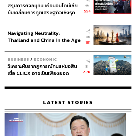
สรุปภารกิจอนุทิน เยือนอินโดนีเซีย
554
ขับเคลื่อนการทูตเศรษฐกิจเชิงรุก
ประกาศหุ้นส่วนยุทธศาสตร์ไทย –
อินโดนีเซีย
Navigating Neutrality:
Thailand and China in the Age
191
of a New Global Order
BUSINESS
/
ECONOMIC
วิเคราะห์ปรากฏการณ์คนแห่ขอสิน
2.7K
เชื่อ CLICX อาจเป็นเพียงยอด
ภูเขาน้ำแข็ง ของปัญหาหนี้ครัว
เรือนไทยที่ถูกซุกไว้
LATEST STORIES