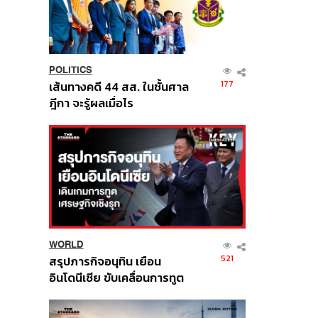
POLITICS
177
เส้นทางคดี 44 สส. ในชั้นศาล
ฎีกา จะรู้ผลเมื่อไร
WORLD
521
สรุปภารกิจอนุทิน เยือน
อินโดนีเซีย ขับเคลื่อนการทูต
เศรษฐกิจเชิงรุก ประกาศหุ้น
ส่วนยุทธศาสตร์ไทย –