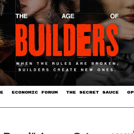
E
ECONOMIC FORUM
THE SECRET SAUCE​
OP