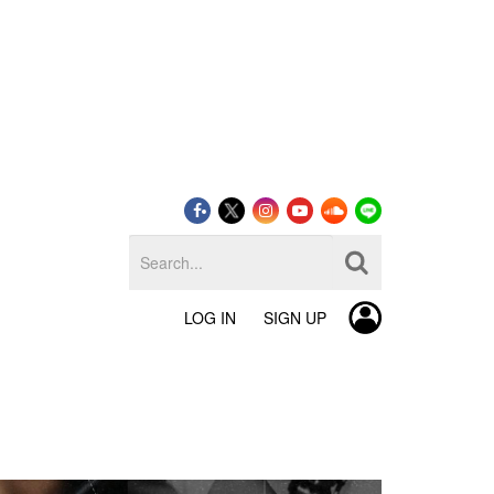
LOG IN
SIGN UP