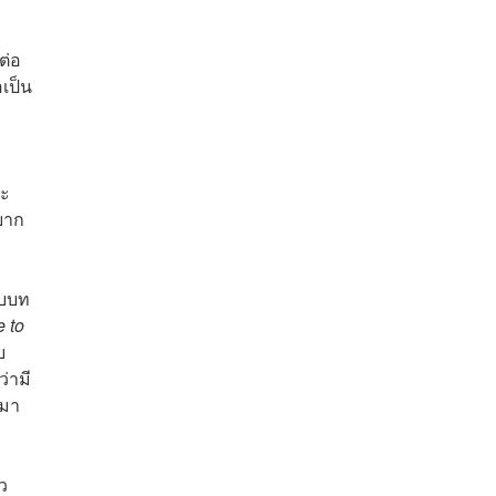
ต่อ
อเป็น
นะ
ยาก
ับบท
 to
บ
่ามี
กมา
ว