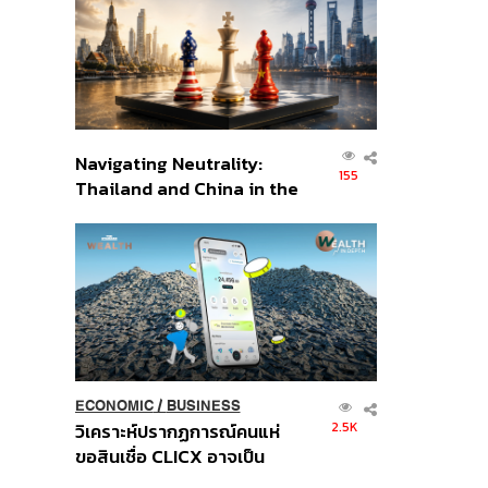
อินโดนีเซีย
Navigating Neutrality:
155
Thailand and China in the
Age of a New Global
Order
ECONOMIC
/
BUSINESS
2.5K
วิเคราะห์ปรากฏการณ์คนแห่
ขอสินเชื่อ CLICX อาจเป็น
เพียงยอดภูเขาน้ำแข็ง ของ