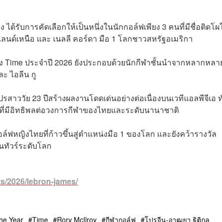
ง ได้รับการคัดเลือกให้เป็นหนึ่งในนักกอล์ฟเพียง 3 คนที่มีชื่อติดโผ
แลนด์เหนือ และ เนลลี คอร์ดา มือ 1 โลกชาวสหรัฐอเมริกา
ง Time ประจำปี 2026 ยังประกอบด้วยนักกีฬาชั้นนำจากหลากหลา
ละ ไอลีน กู
ปรสาววัย 23 ปีสร้างผลงานโดดเด่นอย่างต่อเนื่องบนเวทีแอลพีจีเอ ทั
ที่มีอิทธิพลต่อวงการกีฬาของไทยและระดับนานาชาติ
ล์ฟหญิงไทยที่ก้าวขึ้นสู่ตำแหน่งมือ 1 ของโลก และยังคว้ารางวัล
นทัวร์ระดับโลก
ts/2026/lebron-james/
the Year
Time
Rory McIlroy
กีฬากอล์ฟ
โปรจีน-อาฒยา ฐิติกุล