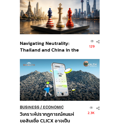
อินโดนีเซีย
Navigating Neutrality:
129
Thailand and China in the
Age of a New Global
Order
BUSINESS
/
ECONOMIC
2.3K
วิเคราะห์ปรากฏการณ์คนแห่
ขอสินเชื่อ CLICX อาจเป็น
เพียงยอดภูเขาน้ำแข็ง ของ