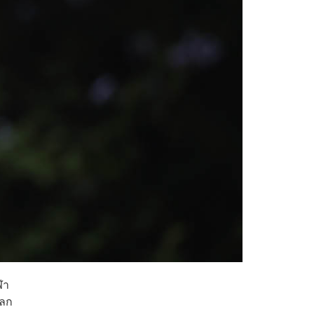
ฬา
โลก