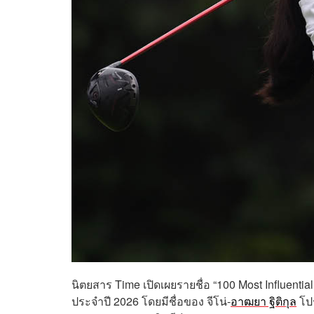
นิตยสาร Time เปิดเผยรายชื่อ “100 Most Influenti
ประจำปี 2026 โดยมีชื่อของ จีโน่-
อาฒยา ฐิติกุล
โปร