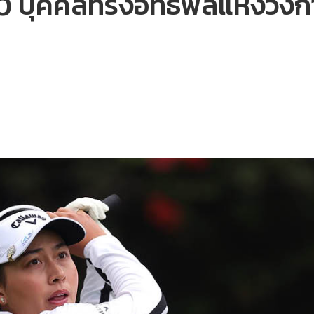
00 บุคคลทรงอิทธิพลแห่งวงก