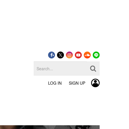
LOG IN
SIGN UP