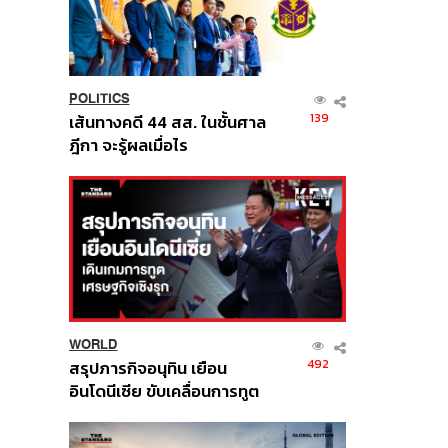
POLITICS
139
เส้นทางคดี 44 สส. ในชั้นศาล
ฎีกา จะรู้ผลเมื่อไร
WORLD
492
สรุปภารกิจอนุทิน เยือน
อินโดนีเซีย ขับเคลื่อนการทูต
เศรษฐกิจเชิงรุก ประกาศหุ้น
ส่วนยุทธศาสตร์ไทย –