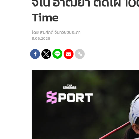
จีโน่ อาฒยา ติดโผ 1
Time
โดย
สมศักดิ์ จันทวิชชประภา
11.06.2026