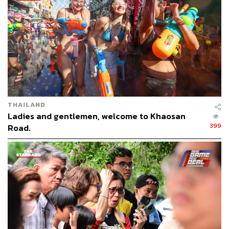
“มีการอ้างอิงสถาบันหลักของประเทศ เพื่อกดขี่ฟังอำนาจ
เหนือการตรวจสอบใดๆ ไม่ต้องรับผิดชอบต่อการฉ้อฉลหรือ
เบียดบังทุจริตคอร์รัปชัน ไม่มีการปฏิรูปประเทศเพื่อประโยชน์
ประเทศชาติและประชาชนอย่างแท้จริง นำพาประเทศและ
ประชาชนไปถึงจุดวิกฤตอย่างที่ไม่เคยเกิดขึ้นมาก่อนบนแผ่น
ดินนี้ คณะหลอมรวมประชาชนจึงได้หารือร่วมกันจัดกิจกรรม
เพื่อให้เกิดความสามัคคีในหมู่ประชาชน นำพลัง ปัญญา
ความรู้ พลังใจ และจิตวิญญาณอันบริสุทธิ์และกล้าหาญของ
ประชาชนทุกคน เพื่อฟื้นคุณธรรมของแผ่นดิน คืนความ
THAILAND
Ladies and gentlemen, welcome to Khaosan
ยุติธรรม ความเสมอภาคและเท่าเทียมทุกมิติ ให้แก่
399
Road.
ประชาชนทุกคน โดยยึดถือร่วมกันเป็นภารกิจแห่งจิต
วิญญาณของประชาชนคนไทยทุกคน” จตุพรกล่าว