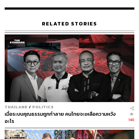
RELATED STORIES
นอกจากนี้ยังสร้างความขัดแย้งและแตกแยก กระจัดกระจาย
ออกเป็นกลุ่มต่างๆ จากความขัดแย้งและแตกแยก ถูกขยาย
ออกเป็นความเกลียดชัง จนบางครั้งมีการเผชิญหน้ากันเองจน
ไม่อาจร่วมมือกันได้ มองถึงปัญหาเหมือนกัน และรับรู้ว่าการ
THAILAND
/
POLITICS
แก้ไขปัญหาทุกปัญหาภาคประชาชนจะต้องเป็นผู้แก้ไขปัญหา
เมื่อระบบคุณธรรมถูกทำลาย คนไทยจะเหลือความหวัง
เองบนพื้นฐานของความสามัคคีร่วมกันทั้งประเทศ จึงจะ
140
อะไร
แก้ไขวิกฤตได้อย่างสำเร็จในเวลาอันรวดเร็ว