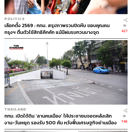
POLITICS
เลือกตั้ง 2569 : กทม. สรุปภาพรวมปิดหีบ ขอบคุณคน
427
กรุงฯ ตื่นตัวใช้สิทธิคึกคัก แม้มีฝนรบกวนบางจุด
THAILAND
กทม. เปิดใต้ดิน ‘ลานคนเมือง’ ให้ประชาชนจอดหลังเลิก
746
งาน-วันหยุด รองรับ 500 คัน หวังฟื้นเศรษฐกิจย่านเมือง
เก่า