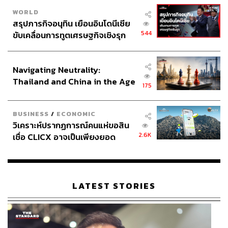
หลักนิติธรรม โดยใช้อำนาจอธิปไตยของปวงชนชาว
ไทย เพื่อสร้างอิสรภาพ ความมั่นคง และความยั่งยืน ใน
WORLD
สรุปภารกิจอนุทิน เยือนอินโดนีเซีย
ทุกมิติ ให้เกิดประโยชน์ต่อประเทศชาติและสร้างความ
544
ขับเคลื่อนการทูตเศรษฐกิจเชิงรุก
ผาสุกแก่ประชาชนร่วมกัน
ประกาศหุ้นส่วนยุทธศาสตร์ไทย –
อินโดนีเซีย
Navigating Neutrality:
Thailand and China in the Age
175
of a New Global Order
BUSINESS
/
ECONOMIC
วิเคราะห์ปรากฏการณ์คนแห่ขอสิน
2.6K
เชื่อ CLICX อาจเป็นเพียงยอด
ภูเขาน้ำแข็ง ของปัญหาหนี้ครัว
เรือนไทยที่ถูกซุกไว้
LATEST STORIES