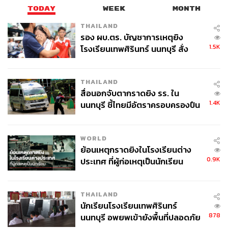
TODAY
WEEK
MONTH
THAILAND
รอง ผบ.ตร. บัญชาการเหตุยิง
1.5K
โรงเรียนเทพศิรินทร์ นนทบุรี สั่ง
ค้นหา 2 รอบยืนยันไร้คนติดค้าง พบ
ช่วงหนึ่งมีผู้มาชูป้ายเขียนว่า ‘ปล่อยนักโทษการเมือง ยกเลิก
ศพปู่-ย่าที่บ้านพักผู้ก่อเหตุ
112’ จากนั้นผู้จัดกิจกรรมกล่าวประชาสัมพันธ์บนเวทีว่า
THAILAND
กิจกรรมวันนี้เกี่ยวข้องกับพลังงาน ขออย่ายกป้ายข้อความอื่น
สื่อนอกจับตากราดยิง รร. ใน
ที่ไม่เกี่ยวข้อง ขณะที่ผู้ชูป้ายยืนยันว่า มีเยาวชนถูกควบคุมตัว
1.4K
นนทบุรี ชี้ไทยมีอัตราครอบครองปืน
ในเรือนจำ อดอาหาร และร่างกายจะไม่ไหวแล้ว ประเทศนี้
สูงในระดับต้นของภูมิภาค
พูดได้ทุกเรื่อง แต่ทำไมพูดเรื่องนี้ไม่ได้ จากนั้นชูสามนิ้วเพื่อ
ยืนยันจุดยืน ผู้จัดกล่าวย้ำบนเวทีอีกครั้งว่า เวทีวันนี้เกี่ยวกับ
WORLD
ย้อนเหตุกราดยิงในโรงเรียนต่าง
พลังงานเท่านั้น
0.9K
ประเทศ ที่ผู้ก่อเหตุเป็นนักเรียน
สำหรับแถลงการณ์ของคณะหลอมรวมประชาชนมีดังนี้
THAILAND
บรรดากิจกรรมต่างๆ ที่จัดขึ้นเป็นไปอย่างถูกต้องตาม
นักเรียนโรงเรียนเทพศิรินทร์
กฎหมาย โดยอาศัยบทบัญญัติ มาตรา 3 รัฐธรรมนูญ
878
นนทบุรี อพยพเข้ายังพื้นที่ปลอดภัย
แห่งราชอาณาจักรไทย ความตอนหนึ่งว่า ‘อำนาจ