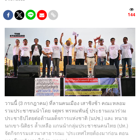
144
วานนี้ (3 กรกฎาคม) ที่ลานคนเมือง เสาชิงช้า คณะหลอม
รวมประชาชนนำโดย จตุพร พรหมพันธุ์ ประธานแนวร่วม
ประชาธิปไตยต่อต้านเผด็จการแห่งชาติ (นปช.) และ ทนาย
นกเขา-นิติธร ล้ำเหลือ แกนนำกลุ่มประชาชนคนไทย (ปท.)
จัดกิจกรรมเสวนาสาธารณะ ‘ประเทศไทยต้องมาก่อน ตอน