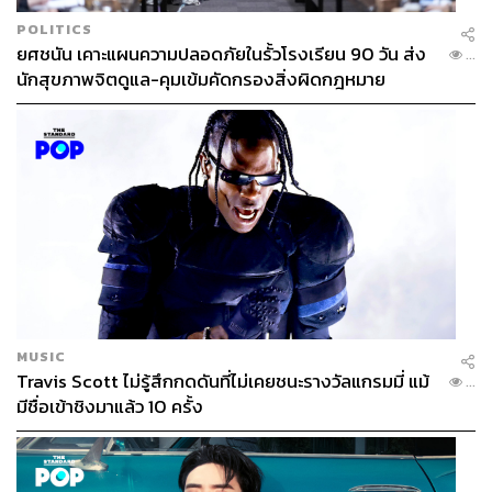
POLITICS
ยศชนัน เคาะแผนความปลอดภัยในรั้วโรงเรียน 90 วัน ส่ง
...
นักสุขภาพจิตดูแล-คุมเข้มคัดกรองสิ่งผิดกฎหมาย
MUSIC
Travis Scott ไม่รู้สึกกดดันที่ไม่เคยชนะรางวัลแกรมมี่ แม้
...
มีชื่อเข้าชิงมาแล้ว 10 ครั้ง
TAGS:
จตุพร พรหมพันธุ์
การเสวนา
ทนายนกเขา-นิติธร ล้ำเหลือ
ลานคนเมือง