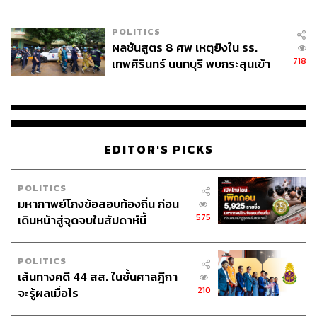
ชั่วคราว หลังเหตุใช้อาวุธปืนภายใน
อธิปไตยเป็นของปวงชนชาวไทย’
โรงเรียนคลี่คลาย
บรรดากิจกรรมต่างๆ ที่จัดขึ้นเป็นการทำหน้าที่ของ
POLITICS
ประชาชนตามรัฐธรรมนูญ เพื่อให้เกิดหลักนิติธรรม
ผลชันสูตร 8 ศพ เหตุยิงใน รร.
718
ประโยชน์ส่วนรวมของประเทศชาติ และความผาสุก
เทพศิรินทร์ นนทบุรี พบกระสุนเข้า
จุดสำคัญ ‘ศีรษะ-หน้าอก’ ครูถูกยิง
ของประชาชนโดยรวม
4 นัด จากระยะไกล
กิจกรรมต่างๆ จะดำเนินไปอย่างต่อเนื่อง เพื่อฟื้นฟูพลัง
ความสามัคคีของประชาชนในชาติ นำไปสู่การร่วมมือ
ขจัดภัยกดขี่ประเทศชาติ ประชาชน จากต่างชาติ ตลอด
ทั้งกลุ่มการเมือง กลุ่มทุน ทหาร ตำรวจ ข้าราชการ
EDITOR'S PICKS
และกลุ่มอิทธิพลต่างๆ ที่ร่วมกันขายชาติ กอบโกย
โกงกิน ฉ้อฉล ทุจริตคอร์รัปชัน ยึดทรัพยากรของแผ่น
POLITICS
ดิน และกระทำตัวเหนือกฎหมาย เพื่อหากำไรอย่างไม่
มหากาพย์โกงข้อสอบท้องถิ่น ก่อน
เป็นธรรม สร้างภาระแก่ประชาชน จนกว่าจะบรรลุ
575
เดินหน้าสู่จุดจบในสัปดาห์นี้
ภารกิจ
ต้องคืนความเป็นเจ้าของให้ประชาชนทุกคน เพื่อใช้
POLITICS
สิทธิในการบริหารทรัพย์ของแผ่นดิน มีการแบ่งปันผล
เส้นทางคดี 44 สส. ในชั้นศาลฎีกา
ประโยชน์อย่างเป็นธรรม
210
จะรู้ผลเมื่อไร
คณะหลอมรวมประชาชนจะดำเนินการทุกวิถีทางตาม