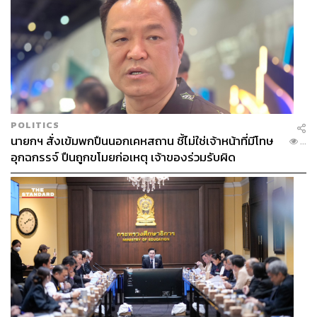
POLITICS
นายกฯ สั่งเข้มพกปืนนอกเคหสถาน ชี้ไม่ใช่เจ้าหน้าที่มีโทษ
...
อุกฉกรรจ์ ปืนถูกขโมยก่อเหตุ เจ้าของร่วมรับผิด