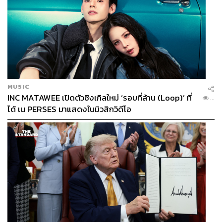
143
MUSIC
INC MATAWEE เปิดตัวซิงเกิลใหม่ ‘รอบที่ล้าน (Loop)’ ที่
...
ABOUT THE AUTHOR
ได้ เน PERSES มาแสดงในมิวสิกวิดีโอ
THE STANDARD TEAM
กองบรรณาธิการ THE STANDARD
ABOUT THE PHOTOGRAPHER
ชาติกล้า สำเนียงแจ่ม
ช่างภาพข่าว ประจำสำนักข่าว THE
STANDARD