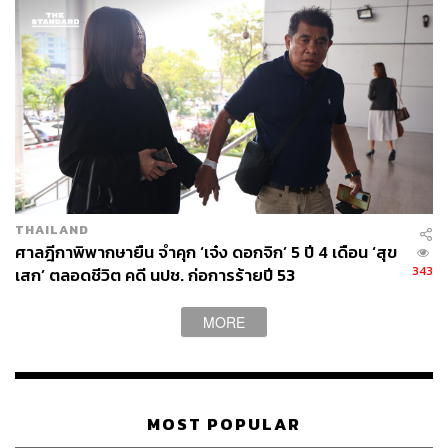
THAILAND
ศาลฎีกาพิพากษายืน จำคุก ‘เจ๋ง ดอกจิก’ 5 ปี 4 เดือน ‘สุข
343
เสก’ ตลอดชีวิต คดี นปช. ก่อการร้ายปี 53
MORE
MOST POPULAR