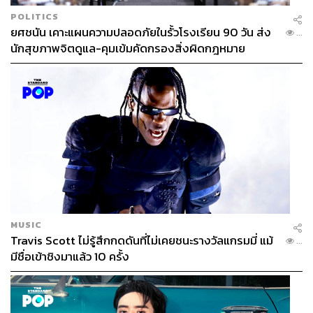
POLITICS
ยศชนัน เคาะแผนความปลอดภัยในรั้วโรงเรียน 90 วัน ส่ง
...
นักสุขภาพจิตดูแล-คุมเข้มคัดกรองสิ่งผิดกฎหมาย
MUSIC
Travis Scott ไม่รู้สึกกดดันที่ไม่เคยชนะรางวัลแกรมมี่ แม้
...
มีชื่อเข้าชิงมาแล้ว 10 ครั้ง