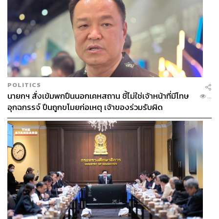
POLITICS
นายกฯ สั่งเข้มพกปืนนอกเคหสถาน ชี้ไม่ใช่เจ้าหน้าที่มีโทษ
...
อุกฉกรรจ์ ปืนถูกขโมยก่อเหตุ เจ้าของร่วมรับผิด