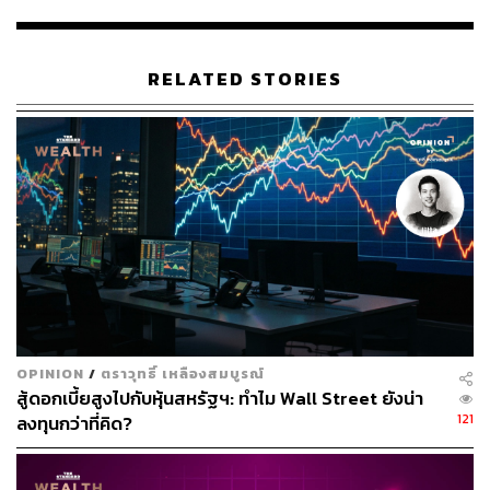
โฆษณาชิ้นหนึ่งให้นักแสดงญี่ปุ่นสวมวิกผมสีบลอนด์และใส่
จมูกพลาสติกปลอมยาวๆ เพื่อสะท้อนภาพเป็นชาวตะวันตก
RELATED STORIES
นอกจากนี้บริษัทขนาดใหญ่อย่างสายการบิน All Nippon
Airways และยักษ์ใหญ่อุปกรณ์ไฟฟ้าอย่าง Toshiba เคยต้อง
ถอดโฆษณาออกเนื่องจากประเด็นเดียวกันนี้มาแล้ว
อ้างอิง:
metro.co.uk/2018/01/03/japanese-tv-causes-outrage-
bringing-new-year-blackface-7201682
www.bbc.com/news/world-asia-42561815
TAGS:
Japan
คนผิวสี
การเหยียดสีผิว
Eddie Murphy
Beverly Hills Cop
Baye McNeil
Masatoshi Hamada
OPINION
/
ตราวุทธิ์ เหลืองสมบูรณ์
สู้ดอกเบี้ยสูงไปกับหุ้นสหรัฐฯ: ทำไม Wall Street ยังน่า
121
ลงทุนกว่าที่คิด?