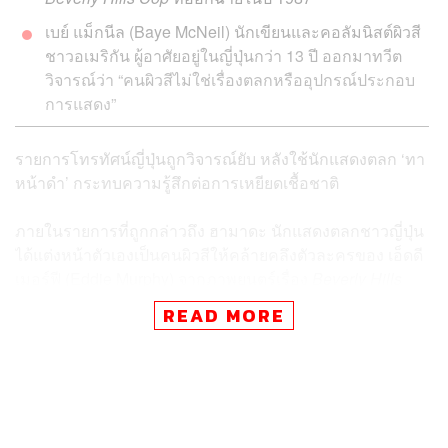
เบย์ แม็กนีล (Baye McNeil) นักเขียนและคอลัมนิสต์ผิวสี
ชาวอเมริกัน ผู้อาศัยอยู่ในญี่ปุ่นกว่า 13 ปี ออกมาทวีต
วิจารณ์ว่า “คนผิวสีไม่ใช่เรื่องตลกหรืออุปกรณ์ประกอบ
การแสดง”
รายการโทรทัศน์ญี่ปุ่นถูกวิจารณ์ยับ หลังใช้นักแสดงตลก ‘ทา
หน้าดำ’ กระทบความรู้สึกต่อการเหยียดเชื้อชาติ
ภายในรายการที่ถูกกล่าวถึง ฮามาดะ นักแสดงตลกชาวญี่ปุ่น
ได้แต่งหน้าตัวเองเป็นคนผิวสีให้คล้ายคลึงตัวละครของ เอ็ดดี
เมอร์ฟี (Eddie Murphy) จากภาพยนตร์เรื่อง
Beverly Hills
Cop
ที่ออกฉายในปี 1987
READ MORE
เบย์ แม็กนีล (Baye McNeil) นักเขียนและคอลัมนิสต์ผิวสีชาว
อเมริกัน ผู้อาศัยอยู่ในญี่ปุ่นกว่า 13 ปี ออกมาทวีตวิจารณ์ว่า
“คนผิวสีไม่ใช่เรื่องตลกหรืออุปกรณ์ประกอบการแสดง”
“อยากได้คนผิวสี ก็หานักแสดงผิวสีที่พูดญี่ปุ่นได้มาสิ” นักเขียน