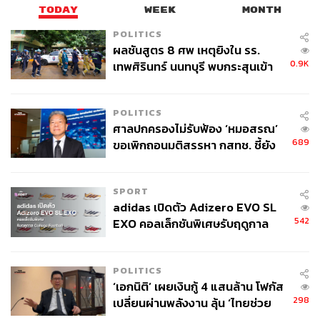
TODAY
WEEK
MONTH
POLITICS
ผลชันสูตร 8 ศพ เหตุยิงใน รร.
0.9K
เทพศิรินทร์ นนทบุรี พบกระสุนเข้า
จุดสำคัญ ‘ศีรษะ-หน้าอก’ ครูถูกยิง
4 นัด จากระยะไกล
POLITICS
ศาลปกครองไม่รับฟ้อง ‘หมอสรณ’
689
ขอเพิกถอนมติสรรหา กสทช. ชี้ยัง
ไม่ใช่ผู้เดือดร้อนเสียหาย
SPORT
adidas เปิดตัว Adizero EVO SL
542
EXO คอลเล็กชันพิเศษรับฤดูกาล
College Football
POLITICS
‘เอกนิติ’ เผยเงินกู้ 4 แสนล้าน โฟกัส
298
เปลี่ยนผ่านพลังงาน ลุ้น ‘ไทยช่วย
ไทยพลัส’ เฟส 2 รอประเมินความ