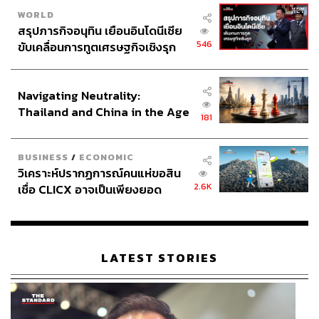
WORLD
สรุปภารกิจอนุทิน เยือนอินโดนีเซีย
546
ขับเคลื่อนการทูตเศรษฐกิจเชิงรุก
ประกาศหุ้นส่วนยุทธศาสตร์ไทย –
อินโดนีเซีย
Navigating Neutrality:
Thailand and China in the Age
181
of a New Global Order
BUSINESS
/
ECONOMIC
วิเคราะห์ปรากฏการณ์คนแห่ขอสิน
2.6K
เชื่อ CLICX อาจเป็นเพียงยอด
ภูเขาน้ำแข็ง ของปัญหาหนี้ครัว
เรือนไทยที่ถูกซุกไว้
LATEST STORIES