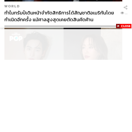
WORLD
ทำไมทรัมป์เดินหน้าจำกัดสิทธิการได้สัญชาติอเมริกันโดย
...
กำเนิดอีกครั้ง แม้ศาลสูงสุดเคยตัดสินคัดค้าน
ENTERTAINMENT
เก้า นพเก้า และ พาย รินรดา เตรียมร่วมงานกันใน ‘รสกาล
...
Enchanted Taste In Time’