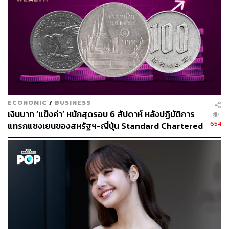
218
ABOUT THE AUTHOR
ภูริภัทร สังขพัฒน์
ECONOMIC
/
BUSINESS
ผู้ช่วยผู้สื่อข่าวประจำอาซาฮี ชิมบุน
เงินบาท ‘แข็งค่า’ หนักสุดรอบ 6 สัปดาห์ หลังปฏิบัติการ
654
แทรกแซงเยนของสหรัฐฯ-ญี่ปุ่น Standard Chartered
เปิดเป้าสิ้นปีนี้จ่อแข็งต่อแตะ 32.50 บาทต่อดอลลาร์