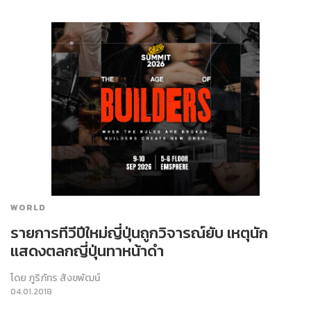
WORLD
รายการทีวีปีใหม่ญี่ปุ่นถูกวิจารณ์ยับ เหตุนัก
แสดงตลกญี่ปุ่นทาหน้าดำ
โดย
ภูริภัทร สังขพัฒน์
04.01.2018