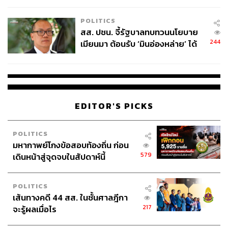
เหมาะสม
POLITICS
สส. ปชน. จี้รัฐบาลทบทวนนโยบาย
244
เมียนมา ต้อนรับ ‘มินอ่องหล่าย’ ได้
แค่สัญญาว่างเปล่า
EDITOR'S PICKS
POLITICS
มหากาพย์โกงข้อสอบท้องถิ่น ก่อน
579
เดินหน้าสู่จุดจบในสัปดาห์นี้
POLITICS
เส้นทางคดี 44 สส. ในชั้นศาลฎีกา
217
จะรู้ผลเมื่อไร