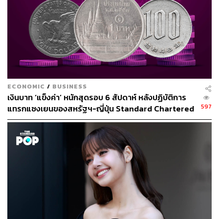
ECONOMIC
/
BUSINESS
เงินบาท ‘แข็งค่า’ หนักสุดรอบ 6 สัปดาห์ หลังปฏิบัติการ
597
แทรกแซงเยนของสหรัฐฯ-ญี่ปุ่น Standard Chartered
เปิดเป้าสิ้นปีนี้จ่อแข็งต่อแตะ 32.50 บาทต่อดอลลาร์