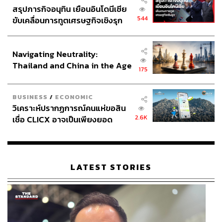
สรุปภารกิจอนุทิน เยือนอินโดนีเซีย
544
ขับเคลื่อนการทูตเศรษฐกิจเชิงรุก
ประกาศหุ้นส่วนยุทธศาสตร์ไทย –
อินโดนีเซีย
Navigating Neutrality:
Thailand and China in the Age
175
of a New Global Order
BUSINESS
/
ECONOMIC
วิเคราะห์ปรากฏการณ์คนแห่ขอสิน
2.6K
เชื่อ CLICX อาจเป็นเพียงยอด
ภูเขาน้ำแข็ง ของปัญหาหนี้ครัว
เรือนไทยที่ถูกซุกไว้
LATEST STORIES