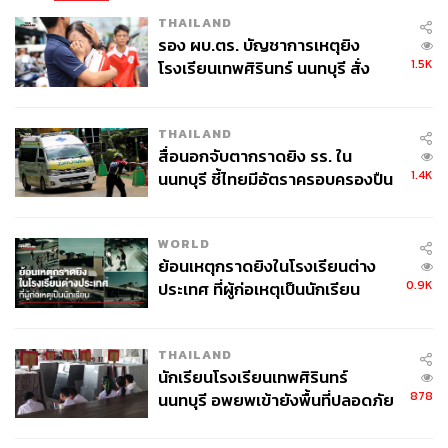
THAILAND
รอง ผบ.ตร. บัญชาการเหตุยิง
1.5K
โรงเรียนเทพศิรินทร์ นนทบุรี สั่ง
ค้นหา 2 รอบยืนยันไร้คนติดค้าง พบ
ศพปู่-ย่าที่บ้านพักผู้ก่อเหตุ
THAILAND
สื่อนอกจับตากราดยิง รร. ใน
1.4K
นนทบุรี ชี้ไทยมีอัตราครอบครองปืน
สูงในระดับต้นของภูมิภาค
WORLD
ย้อนเหตุกราดยิงในโรงเรียนต่าง
0.9K
ประเทศ ที่ผู้ก่อเหตุเป็นนักเรียน
THAILAND
นักเรียนโรงเรียนเทพศิรินทร์
878
นนทบุรี อพยพเข้ายังพื้นที่ปลอดภัย
ชั่วคราว หลังเหตุใช้อาวุธปืนภายใน
โรงเรียนคลี่คลาย