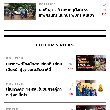
POLITICS
ผลชันสูตร 8 ศพ เหตุยิงใน รร.
718
เทพศิรินทร์ นนทบุรี พบกระสุนเข้า
จุดสำคัญ ‘ศีรษะ-หน้าอก’ ครูถูกยิง
4 นัด จากระยะไกล
EDITOR'S PICKS
POLITICS
มหากาพย์โกงข้อสอบท้องถิ่น ก่อน
575
เดินหน้าสู่จุดจบในสัปดาห์นี้
POLITICS
เส้นทางคดี 44 สส. ในชั้นศาลฎีกา
210
จะรู้ผลเมื่อไร
WORLD