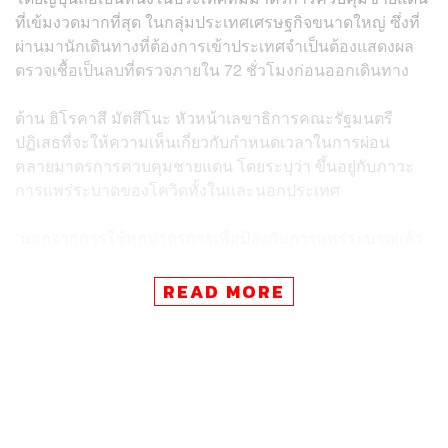
ที่เข้มงวดมากที่สุด ในกลุ่มประเทศเศรษฐกิจขนาดใหญ่ ซึ่งที่
ผ่านมานักเดินทางที่ต้องการเข้าประเทศจำเป็นต้องแสดงผล
ตรวจเชื้อเป็นลบที่ตรวจภายใน 72 ชั่วโมงก่อนออกเดินทาง
ด้าน ฮิโรคาสึ มัตสึโนะ หัวหน้าเลขาธิการคณะรัฐมนตรี
ปฏิเสธที่จะให้ความเห็นเกี่ยวกับกำหนดเวลาในการผ่อน
คลายมาตรการควบคุมชายแดน โดยระบุว่า ขึ้นอยู่กับภาวะ
การแพร่ระบาดของโควิดทั้งในและนอกประเทศ
“นอกจากการใช้ทุกมาตรการเพื่อป้องกันการแพร่ระบาดแล้ว
เราจะส่งเสริมกิจกรรมทางเศรษฐกิจด้วย และด้วยมาตรการ
ควบคุมชายแดน เราจะมีการผ่อนคลายแบบเป็นขั้นเป็นตอน
READ MORE
ในขณะที่ยังรักษาสมดุลของทั้งสองสิ่งนี้” มัตสึโนะกล่าว
ขณะที่นายกรัฐมนตรี ฟูมิโอะ คิชิดะ ซึ่งกำลังพักฟื้นจากการ
ติดโควิด หลังมีผลตรวจเป็นบวกเมื่อวันอาทิตย์ ได้กล่าวเมื่อ
เดือนพฤษภาคมที่ผ่านมาว่า เขาต้องการให้มาตรการควบคุม
ชายแดนของญี่ปุ่นสอดคล้องกับมาตรการของประเทศอื่นๆ