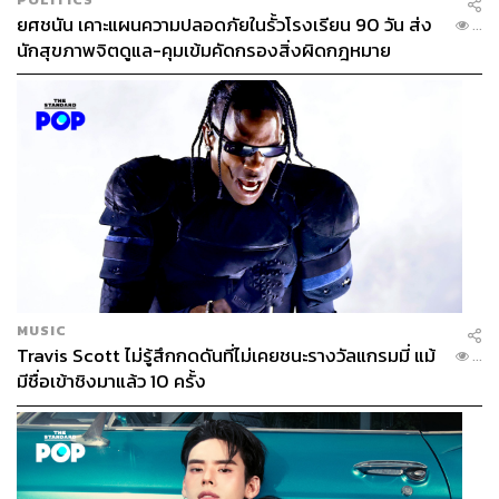
ยศชนัน เคาะแผนความปลอดภัยในรั้วโรงเรียน 90 วัน ส่ง
...
นักสุขภาพจิตดูแล-คุมเข้มคัดกรองสิ่งผิดกฎหมาย
MUSIC
Travis Scott ไม่รู้สึกกดดันที่ไม่เคยชนะรางวัลแกรมมี่ แม้
...
มีชื่อเข้าชิงมาแล้ว 10 ครั้ง