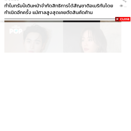
ทำไมทรัมป์เดินหน้าจำกัดสิทธิการได้สัญชาติอเมริกันโดย
...
กำเนิดอีกครั้ง แม้ศาลสูงสุดเคยตัดสินคัดค้าน
ENTERTAINMENT
เก้า นพเก้า และ พาย รินรดา เตรียมร่วมงานกันใน ‘รสกาล
...
Enchanted Taste In Time’