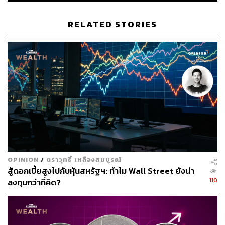
RELATED STORIES
30
ABOUT THE AUTHOR
วิโรจน์ เลิศจิตต์ธรรม
Senior Content Creator กองข่าวต่างประเทศ
THE STANDARD
OPINION
/
ตราวุทธิ์ เหลืองสมบูรณ์
สู้ดอกเบี้ยสูงไปกับหุ้นสหรัฐฯ: ทำไม Wall Street ยังน่า
110
ลงทุนกว่าที่คิด?