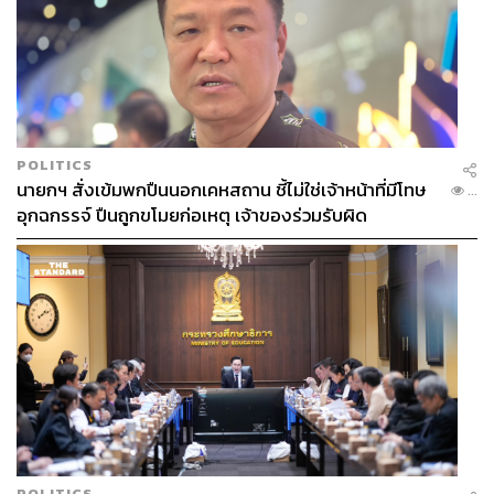
POLITICS
นายกฯ สั่งเข้มพกปืนนอกเคหสถาน ชี้ไม่ใช่เจ้าหน้าที่มีโทษ
...
อุกฉกรรจ์ ปืนถูกขโมยก่อเหตุ เจ้าของร่วมรับผิด
POLITICS