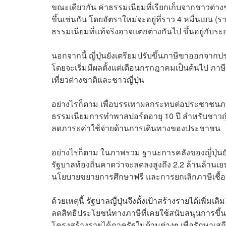
ขณะเดียวกัน ค่าธรรมเนียมที่เรียกเก็บจากชาวต่างชา
ขึ้นเช่นกัน โดยอัตราใหม่จะอยู่ที่ราว 4 หมื่นเยน (
ธรรมเนียมที่แท้จริงอาจแตกต่างกันไป ขึ้นอยู่กั
นอกจากนี้ ญี่ปุ่นยังเตรียมปรับขึ้นภาษีขาออกจากป
โดยจะเริ่มมีผลตั้งแต่เดือนกรกฎาคมเป็นต้นไป ภาษี
เที่ยวต่างชาติและชาวญี่ปุ่น
อย่างไรก็ตาม เพื่อบรรเทาผลกระทบต่อประชาชนภ
ธรรมเนียมการทำพาสปอร์ตอายุ 10 ปี สำหรับชาวญี่ปุ
ลดภาระค่าใช้จ่ายด้านการเดินทางของประชาชน
อย่างไรก็ตาม ในภาพรวม ฐานะการคลังของญี่ปุ่นย
รัฐบาลท้องถิ่นคาดว่าจะลดลงสูงถึง 2.2 ล้านล้านเ
นโยบายขยายการศึกษาฟรี และการยกเลิกภาษีเชื้อเพ
ด้วยเหตุนี้ รัฐบาลญี่ปุ่นจึงตั้งเป้าสร้างรายได้เพิ่
ลดสิทธิประโยชน์ทางภาษีที่เคยใช้สนับสนุนการขึ้นค
โครงสร้างรายได้ภาครัฐในด้านต่างๆ เพื่อรักษาเ