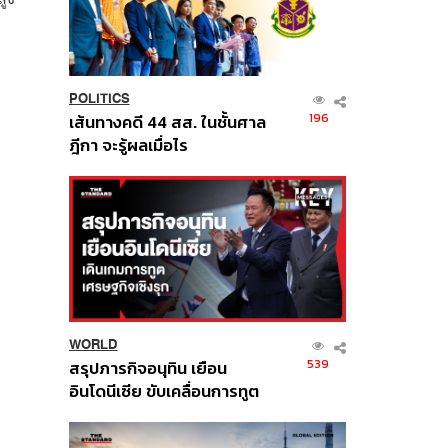
POLITICS
196
เส้นทางคดี 44 สส. ในชั้นศาล
ฎีกา จะรู้ผลเมื่อไร
WORLD
539
สรุปภารกิจอนุทิน เยือน
อินโดนีเซีย ขับเคลื่อนการทูต
เศรษฐกิจเชิงรุก ประกาศหุ้น
ส่วนยุทธศาสตร์ไทย –