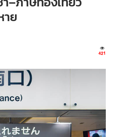
่า–ภาษีท่องเที่ยว
ดหาย
421