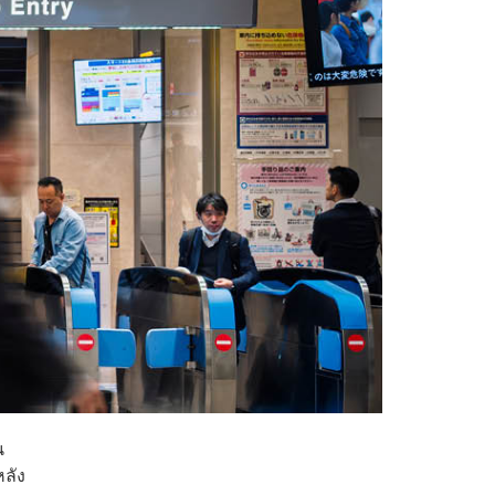
น
หลัง