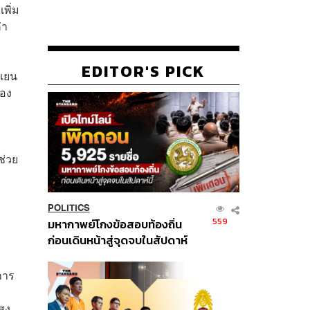
พิ่ม
่า
EDITOR'S PICK
นเยน
่อง
ช่วย
POLITICS
559
มหากาพย์โกงข้อสอบท้องถิ่น
ก่อนเดินหน้าสู่จุดจบในสัปดาห์
นี้
นการ
ูง