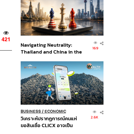
อินโดนีเซีย
421
Navigating Neutrality:
169
Thailand and China in the
Age of a New Global
Order
BUSINESS
/
ECONOMIC
2.6K
วิเคราะห์ปรากฏการณ์คนแห่
ขอสินเชื่อ CLICX อาจเป็น
เพียงยอดภูเขาน้ำแข็ง ของ