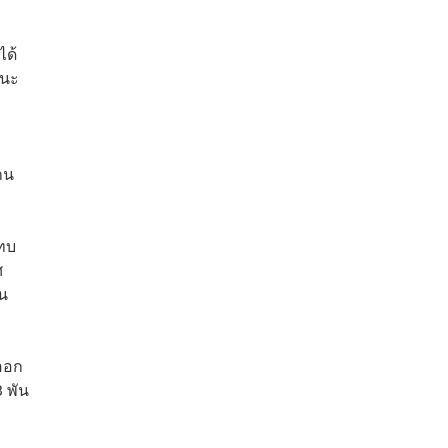
ได้
านะ
าน
ะทบ
ศ
วน
าออก
3 พัน