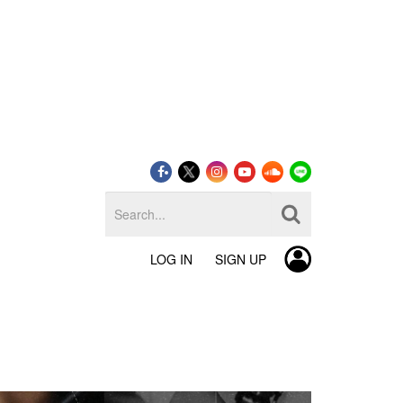
LOG IN
SIGN UP