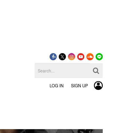
LOG IN
SIGN UP