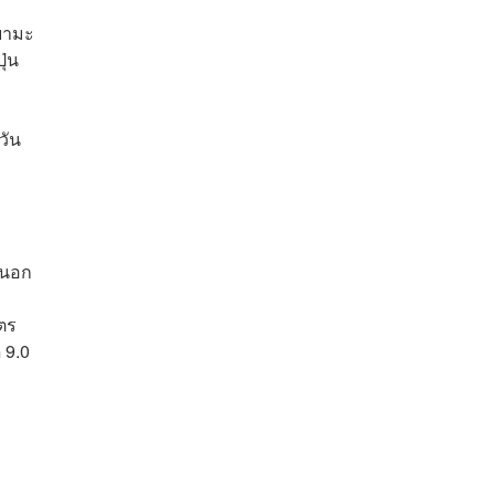
ายามะ
ุ่น
วัน
 นอก
มตร
 9.0