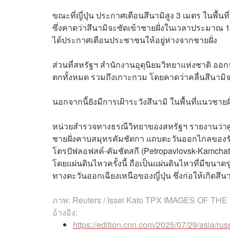
ขณะที่ญี่ปุ่น ประกาศเตือนสึนามิสูง 3 เมตร ในพื
ซึ่งคาดว่าสึนามิจะซัดเข้าชายฝั่งในเวลาประมาณ 1
ได้ประกาศเตือนประชาชนให้อยู่ห่างจากชายฝั่ง
ส่วนที่สหรัฐฯ สำนักงานอุตุนิยมวิทยาแห่งชาติ อ
ตกทั้งหมด รวมถึงเกาะกวม โดยคาดว่าคลื่นสึนามิ
นอกจากนี้ยังมีการเฝ้าระวังสึนามิ ในพื้นที่แนวชาย
หน่วยสำรวจทางธรณีวิทยาของสหรัฐฯ​ รายงานว่าศูนย
ชายฝั่งคาบสมุทรคัมชัตกา แถบตะวันออกไกลของรัสเซี
โตรปัฟลอฟสค์-คัมชัตสกี (Petropavlovsk-Kamcha
โดยแผ่นดินไหวครั้งนี้ ถือเป็นแผ่นดินไหวที่มีขนาดรุ
ทางตะวันออกเฉียงเหนือของญี่ปุ่น ซึ่งก่อให้เกิดส
ภาพ:
Reuters / Issei Kato TPX IMAGES OF THE
อ้างอิง:
https://edition.cnn.com/2025/07/29/asia/rus