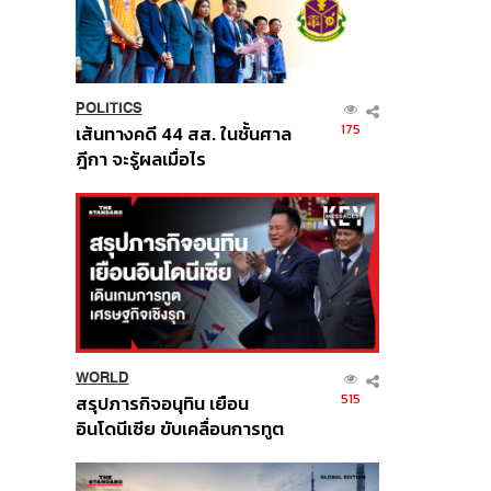
POLITICS
175
เส้นทางคดี 44 สส. ในชั้นศาล
ฎีกา จะรู้ผลเมื่อไร
WORLD
515
สรุปภารกิจอนุทิน เยือน
อินโดนีเซีย ขับเคลื่อนการทูต
เศรษฐกิจเชิงรุก ประกาศหุ้น
ส่วนยุทธศาสตร์ไทย –