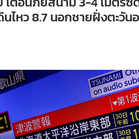
ย เตือนภัยสึนามิ 3-4 เมตรซ
นดินไหว 8.7 นอกชายฝั่งตะวั