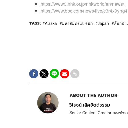
https://www3.nhk.or.jp/nhkworld/en/news/
https://www.bbc.com/news/live/c3r4x9yrrg4
TAGS:
Alaska
มหาสมุทรแปซิฟิก
Japan
สึนามิ
ABOUT THE AUTHOR
วิโรจน์ เลิศจิตต์ธรรม
Senior Content Creator กองข่