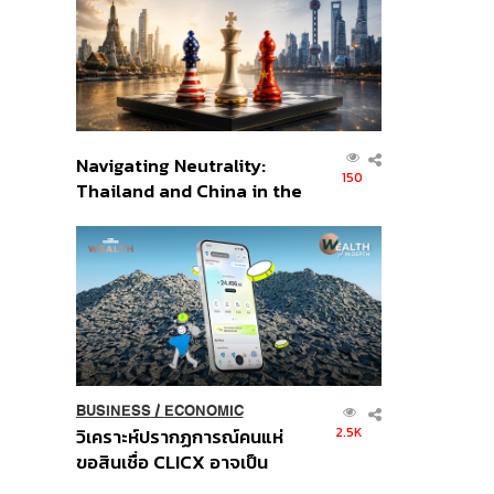
อินโดนีเซีย
Navigating Neutrality:
150
Thailand and China in the
Age of a New Global
Order
BUSINESS
/
ECONOMIC
2.5K
วิเคราะห์ปรากฏการณ์คนแห่
ขอสินเชื่อ CLICX อาจเป็น
เพียงยอดภูเขาน้ำแข็ง ของ