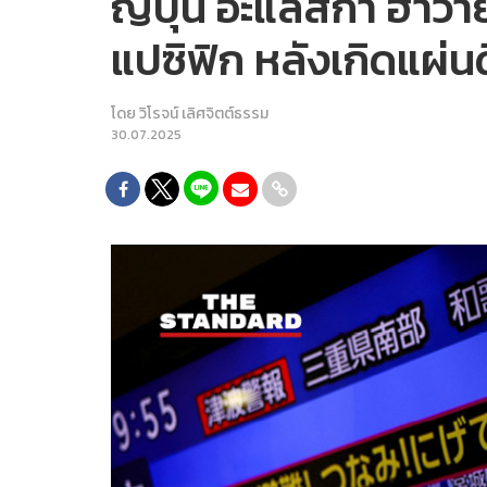
ญี่ปุ่น อะแลสกา ฮาวา
แปซิฟิก หลังเกิดแผ่
โดย
วิโรจน์ เลิศจิตต์ธรรม
30.07.2025