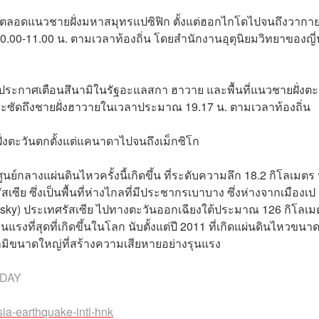
้นที่ตลอดแนวชายฝั่งมหาสมุทรแปซิฟิก ตั้งแต่ฮอกไกโดไปจนถึงวาก
0.00-11.00 น. ตามเวลาท้องถิ่น โดยสำนักงานอุตุนิยมวิทยาของญี่ป
อกประกาศเตือนสึนามิในรัฐอะแลสกา ฮาวาย และพื้นที่แนวชายฝั่งตะ
จะซัดถึงชายฝั่งฮาวายในเวลาประมาณ 19.17 น. ตามเวลาท้องถิ่น
ฝั่งตะวันตกตั้งแต่แคนาดาไปจนถึงเม็กซิโก
์กลางแผ่นดินไหวครั้งนี้เกิดขึ้น ที่ระดับความลึก 18.2 กิโลเมตร
ย ซึ่งเป็นพื้นที่ห่างไกลที่มีประชากรเบาบาง ซึ่งห่างจากเมืองเป
tsky) ประเทศรัสเซีย ไปทางตะวันออกเฉียงใต้ประมาณ 126 กิโลเ
นแรงที่สุดที่เกิดขึ้นในโลก นับตั้งแต่ปี 2011 ที่เกิดแผ่นดินไหวขนาด
ึนามิขนาดใหญ่ที่สร้างความเสียหายอย่างรุนแรง
 DAY
sia-earthquake-intl-hnk