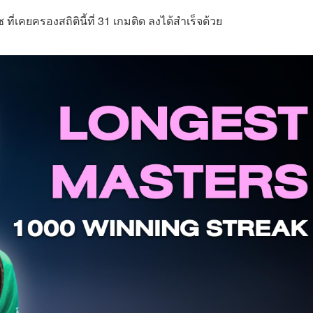
ี่เคยครองสถิตินี้ที่ 31 เกมติด ลงได้สำเร็จด้วย