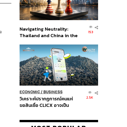
Navigating Neutrality:
อ
153
Thailand and China in the
Age of a New Global
Order
ECONOMIC
/
BUSINESS
2.5K
วิเคราะห์ปรากฏการณ์คนแห่
ขอสินเชื่อ CLICX อาจเป็น
เพียงยอดภูเขาน้ำแข็ง ของ
ปัญหาหนี้ครัวเรือนไทยที่ถูกซุก
ไว้