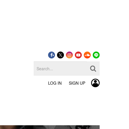
LOG IN
SIGN UP