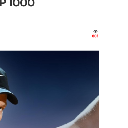
ATP 1000
601