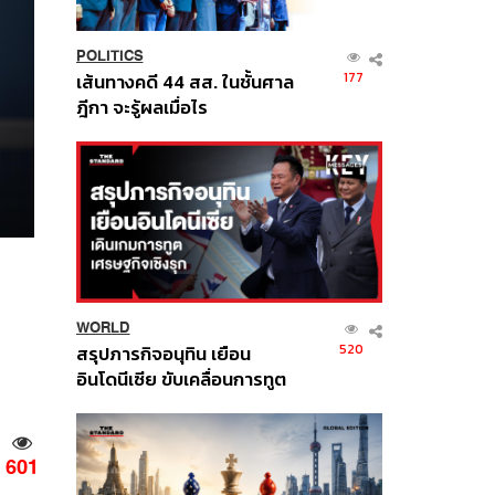
POLITICS
177
เส้นทางคดี 44 สส. ในชั้นศาล
ฎีกา จะรู้ผลเมื่อไร
WORLD
520
สรุปภารกิจอนุทิน เยือน
อินโดนีเซีย ขับเคลื่อนการทูต
เศรษฐกิจเชิงรุก ประกาศหุ้น
ส่วนยุทธศาสตร์ไทย –
อินโดนีเซีย
601