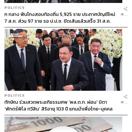
POLITICS
ก กลาง ฟันโกงสอบท้องถิ่น 5,925 ราย ประกาศบัญชีใหม่
...
7 ส.ค. ส่วน 97 ราย รอ ป.ป.ช. ขีดเส้นแล้วเสร็จ 31 ส.ค.
POLITICS
ทักษิณ ร่วมสวดพระอภิธรรมศพ ‘พล.ต.ท. ผ่อน’ บิดา
...
‘พักตร์พิไล ทวีสิน’ สิริอายุ 103 ปี แกนนำเพื่อไทย-บุคคล
หลากวงการร่วมอาลัย