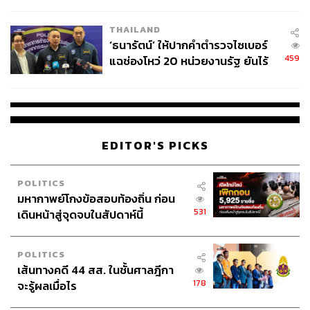
ชีวิต
THAILAND
‘ธนารัตน์’ ให้ปากคำตำรวจไซเบอร์
459
แฉช่องโหว่ 20 หน่วยงานรัฐ ยันไร้
นัยทางการเมือง
EDITOR'S PICKS
POLITICS
มหากาพย์โกงข้อสอบท้องถิ่น ก่อน
531
เดินหน้าสู่จุดจบในสัปดาห์นี้
POLITICS
เส้นทางคดี 44 สส. ในชั้นศาลฎีกา
178
จะรู้ผลเมื่อไร