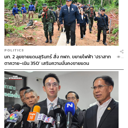
POLITICS
มท. 2 ลุยชายแดนสุรินทร์ สั่ง กฟภ. ขยายไฟฟ้า ‘ปราสาท
...
ตาควาย–เนิน 350’ เสริมความมั่นคงชายแดน