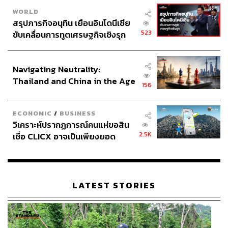
WORLD
สรุปภารกิจอนุทิน เยือนอินโดนีเซีย
523
ขับเคลื่อนการทูตเศรษฐกิจเชิงรุก
ประกาศหุ้นส่วนยุทธศาสตร์ไทย –
อินโดนีเซีย
Navigating Neutrality:
Thailand and China in the Age
156
of a New Global Order
ECONOMIC
/
BUSINESS
วิเคราะห์ปรากฏการณ์คนแห่ขอสิน
2.5K
เชื่อ CLICX อาจเป็นเพียงยอด
ภูเขาน้ำแข็ง ของปัญหาหนี้ครัว
เรือนไทยที่ถูกซุกไว้
LATEST STORIES