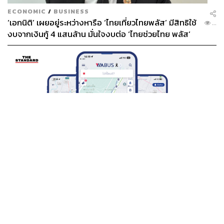
ECONOMIC
/
BUSINESS
‘เอกนิติ’ เผยอยู่ระหว่างหารือ ‘ไทยเที่ยวไทยพลัส’ มีสิทธิใช้
...
งบจากเงินกู้ 4 แสนล้าน มั่นใจงบต่อ ‘ไทยช่วยไทย พลัส’
เฟส 2 มีเพียงพอ
THAILAND
BTS-EBM-NBM จับมือแอปพลิเคชัน ViaBus ยกระดับ
...
การติดตามตำแหน่งรถไฟฟ้า 3 สายแบบเรียลไทม์