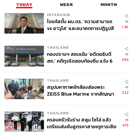
TODAY
WEEK
MONTH
INTERVIEW
ไขรหัสตั้ง ผบ.ตร. ‘ความสามารถ
1.3K
vs อาวุโส’ และอนาคตการปฏิรูปสี
กากี กับ พล.ต.อ. เอก อังสนานนท์
THAILAND
กองปราบฯ สอบเข้ม ‘อดีตอธิบดี
593
สถ.’ คดีทุจริตสอบท้องถิ่น แจ้ง 6
ข้อหาหนัก จ่อชง ป.ป.ช. 12 ส.ค. นี้
THAILAND
สรุปมหากาพย์กล้องส่องพระ
522
ZEISS Blue Marine จากสัญญา
ผลิต 8.3 ล้าน สู่ข้อพิพาท ‘มา
เวลล์ฯ’ ฟ้อง ‘โทน บางแค’ ผิดนัด
THAILAND
จ่ายหนี้-แอบระบุแบรนด์
ครอบครัวรับร่าง ฮลุน โซโล่ แล้ว
475
เตรียมส่งชันสูตรหาสาเหตุการเสีย