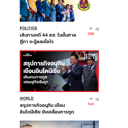
POLITICS
208
เส้นทางคดี 44 สส. ในชั้นศาล
ฎีกา จะรู้ผลเมื่อไร
WORLD
543
สรุปภารกิจอนุทิน เยือน
อินโดนีเซีย ขับเคลื่อนการทูต
เศรษฐกิจเชิงรุก ประกาศหุ้น
ส่วนยุทธศาสตร์ไทย –