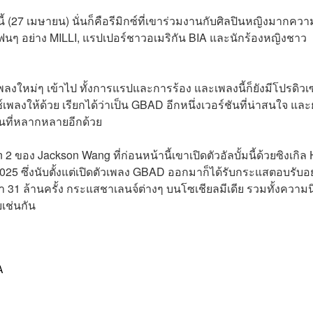
นี้ (27 เมษายน) นั่นก็คือรีมิกซ์ที่เขาร่วมงานกับศิลปินหญิงมากควา
นๆ อย่าง MILLI, แรปเปอร์ชาวอเมริกัน BIA และนักร้องหญิงชาว
พลงใหม่ๆ เข้าไป ทั้งการแรปและการร้อง และเพลงนี้ก็ยังมีโปรดิวเ
พลงให้ด้วย เรียกได้ว่าเป็น GBAD อีกหนึ่งเวอร์ชันที่น่าสนใจ และย
ินที่หลากหลายอีกด้วย
 ของ Jackson Wang ที่ก่อนหน้านี้เขาเปิดตัวอัลบั้มนี้ด้วยซิงเกิล
25 ซึ่งนับตั้งแต่เปิดตัวเพลง GBAD ออกมาก็ได้รับกระแสตอบรับอย
า 31 ล้านครั้ง กระแสชาเลนจ์ต่างๆ บนโซเชียลมีเดีย รวมทั้งความ
ยเช่นกัน
A