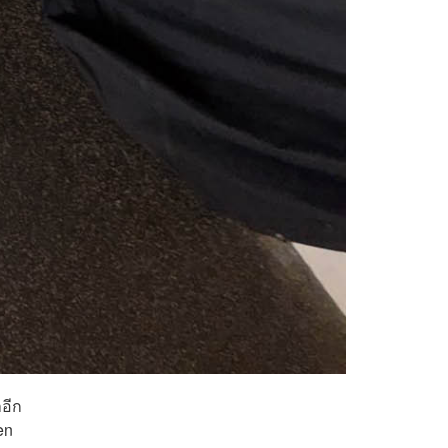
อีก
en