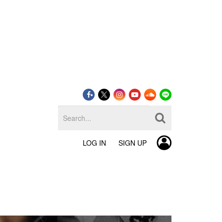
LOG IN
SIGN UP