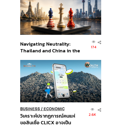
อินโดนีเซีย
Navigating Neutrality:
174
Thailand and China in the
Age of a New Global
Order
BUSINESS
/
ECONOMIC
2.6K
วิเคราะห์ปรากฏการณ์คนแห่
ขอสินเชื่อ CLICX อาจเป็น
เพียงยอดภูเขาน้ำแข็ง ของ