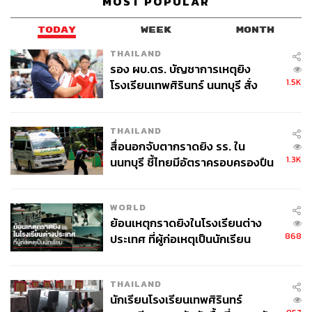
MOST POPULAR
ด้าน นราธิป วิรุฬห์ชาตะพันธ์ ประธานเจ้าหน้าที่บริหาร
บริษัท เจ มาร์ท โมบาย (Jaymart Mobile) ซึ่งเป็นบริษัทใน
TODAY
WEEK
MONTH
เครือ บมจ.เจ มาร์ท หรือ JMART กล่าวว่า มาตรการที่จะ
กระทบกับกลุ่มธุรกิจเจ มาร์ท คือการปิดห้าง เนื่องจากช่อง
THAILAND
รอง ผบ.ตร. บัญชาการเหตุยิง
ทางขายหลักจะไม่สามารถดำเนินการได้ แม้จะมีการขาย
1.5K
โรงเรียนเทพศิรินทร์ นนทบุรี สั่ง
ช่องทางออนไลน์ขึ้นมาเสริม แต่ก็ยังเป็นสัดส่วนที่น้อย
ค้นหา 2 รอบยืนยันไร้คนติดค้าง พบ
ศพปู่-ย่าที่บ้านพักผู้ก่อเหตุ
ในกรณีปัจจุบันแม้จะไม่ได้ประกาศปิดห้าง แต่ประเมินว่ายอด
THAILAND
ขายน่าจะปรับตัวลดลง เนื่องจากทราฟฟิกในห้างลดลงอย่างมี
สื่อนอกจับตากราดยิง รร. ใน
นัยสำคัญ เฉพาะเดือนมิถุนายนที่ตัวเลขผู้ติดเชื้อสูงขึ้นเรื่อยๆ
1.3K
นนทบุรี ชี้ไทยมีอัตราครอบครองปืน
พบว่าทราฟฟิกหายไป 60%
สูงในระดับต้นของภูมิภาค
ดึงพันธมิตรในกลุ่มธุรกิจช่วยดันยอดขาย
WORLD
ย้อนเหตุกราดยิงในโรงเรียนต่าง
ทั้งนี้ กลุ่มเจ มาร์ท รับมือกับสถานการณ์โควิดรวมถึง
868
ประเทศ ที่ผู้ก่อเหตุเป็นนักเรียน
มาตรการปิดห้าง/ควบคุมเวลาการให้บริการโดย
การเพิ่มช่องทางขายผ่านออนไลน์
THAILAND
นักเรียนโรงเรียนเทพศิรินทร์
ขายผ่านตัวแทนจำหน่ายของซิงเกอร์ (SINGER) ซึ่งอยู่