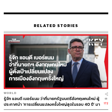
โดยตั้งแต่ปี 2563 ที่เกิดวิกฤตการแพร่ระบาดระลอกแรก
CPW ปรับตัวโดยการเพิ่มช่องทางการสื่อสารที่รองรับระบบ
ออนไลน์มากขึ้น เช่น การเพิ่มช่องทางสื่อสารออนไลน์แบ
บออฟฟิเชียล เพิ่มช่องทางสื่อสารระหว่างลูกค้าและพนักงาน
RELATED STORIES
หน้าร้านโดยเฉพาะ เพื่อทำหน้าที่คล้าย Personal Shopper
ซึ่งจะเน้นการสื่อสารเชิงลึกขึ้น คือมีทั้งเสียงและภาพ
นอกจากนี้ยังอยู่ระหว่างศึกษาการให้บริการด้านการขายถึงที่
บ้าน แต่ต้องรอข้อสรุปหลายอย่าง
ชูสูตร ‘ไฮบริด’ ระหว่างออฟไลน์-ออนไลน์
ปรเมศร์กล่าวว่า กลยุทธ์ของ Retailer ในยุคนี้ต้อง Hybrid
หรือผสมผสาน ระหว่างออฟไลน์และออนไลน์ เนื่องจาก
พฤติกรรมลูกค้าเปลี่ยนไปมาก และเริ่มคุ้นชินกับการซื้อของ
และชำระเงินแบบออนไลน์กันมากขึ้น
WORLD
โดยสินค้าที่ขายดีมาต่อเนื่องตั้งแต่โควิดระลอกแรกคือ
รู้จัก แอนดี เบอร์แนม ว่าที่นายกรัฐมนตรีอังกฤษคนใหม่ ผู้
172
อุปกรณ์สื่อสารและอุปกรณ์สำหรับสำนักงาน เช่น ไอโฟน ไอ
ประกาศนำ ‘การเปลี่ยนแปลงครั้งใหญ่สุดในรอบ 40 ปี’ มา
สู่การเมืองอังกฤษ
แพด แม็กบุ๊ก โน้ตบุ๊ก และอุปกรณ์ต่อพ่วงต่างๆ เช่น หน้าจอ