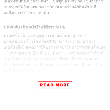
เคอร์ฟิวเปิดให้บริการเฉพาะโซนซูเปอร์มาร์เก็ต โซนอาหาร
แบบรับกลับ โซนยาและเวชภัณฑ์ และร้านค้าสินค้าไอที
จนถึงเวลา 20.00 น. เท่านั้น
CPW ยัน เปิดหน้าร้านได้ราว 50%
ปรเมศร์ เหรียญเจริญสุข ประธานเจ้าหน้าที่บริหาร
บมจ.คอปเปอร์ ไวร์ด หรือ CPW กล่าวว่า จากมาตรการ
เคอร์ฟิวซึ่งมีผลต่อการให้บริการสาขาในห้างสรรพสินค้าของ
CPW ด้วย แต่ในเบื้องต้นประเมินว่า CPW มีสาขาหน้าร้านที่
เปิดให้บริการได้ราว 50% อย่างไรก็ตาม เรื่องความชัดเจน
ต้องรอทางห้างสรรพสิค้าแต่ละแห่งแจ้งรายละเอียดการเปิด
ปิดพื้นที่ในห้างเสียก่อน
“จริงๆ ห้างก็อยากเปิด และก็อยากให้มีทราฟฟิกเยอะๆ แต่ห้าง
READ MORE
ก็ต้องประเมินความคุ้มค่าในการเปิดพื้นที่ด้วย เนื่องจากแต่ละ
ห้างก็มีการจัดโซน หากเปิดทั้งโซนแล้วมีร้านที่เปิดอยู่แค่ 2-3
ร้าน ก็ต้องพิจารณาความคุ้มค่าและต้นทุนค่าใช้จ่าย โดย
CPW น่าจะได้รู้ข้อสรุปเรื่องจำนวนหน้าร้านในห้างที่เปิดได้