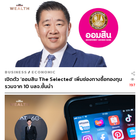
ลำโพง หูฟัง เป็นต้น และเชื่อว่าสินค้าประเภทนี้จะขายดีต่อ
เนื่อง เพราะรูปแบบการใช้ชีวิตของผู้คนเปลี่ยนไปอย่างมาก
ก่อนหน้านี้มีการ Work from Home, Learn from Home แต่
ขณะนี้ผู้คนใช้ชีวิตเกือบทั้งวันอยู่ที่บ้าน และยังต้องสร้างระยะ
ห่างระหว่างวัน เนื่องจากการเดินทางไปมาหาสู่กันและการ
สังสรรค์แบบพบหน้าก็ไม่ปลอดภัยอีกต่อไป
นอกจากนี้ยังมีแผนจะจัดทำโปรโมชันเพื่อจูงใจลูกค้าในช่วงที่
เหลือของปีนี้เช่นกัน
BUSINESS
/
ECONOMIC
เปิดตัว ‘ออมสิน The Selected’ เพิ่มช่องทางซื้อกองทุน
SPVI รับล็อกดาวน์ 14 วัน กดยอดขาย
197
รวมจาก 10 บลจ.ชั้นนำ
ไตรสรณ์ วรญาณโกศล กรรมการผู้จัดการ บมจ.เอส พี วี ไอ
หรือ SPVI กล่าวว่า ตอนนี้ยังเร็วไปที่จะประเมินผลกระทบ
ของภาพรวมผลประกอบการในปีนี้ แต่เบื้องต้นจากมาตรการ
เคอร์ฟิวและควบคุมการเปิดให้บริการในพื้นที่จังหวัดควบคุม
น่าจะทำให้ยอดขายของ SPVI ปรับลดลง แต่ไม่มาก
เนื่องจากมียอดขายทางช่องทางออนไลน์เข้ามาช่วย โดย
ปัจจุบันมีสัดส่วนยอดขายจากช่องทางออนไลน์ราว 5% ของ