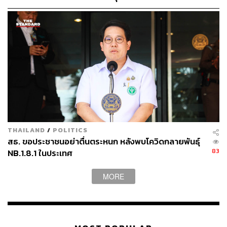
ทิศทางไหน ซึ่งก็ทำมาตลอดตั้งแต่ปีที่แล้ว สานต่อมาจน
ระวัง-ติดตามใกล้ชิด
ปัจจุบัน จนทำให้ยอดขายออนไลน์เราเพิ่มสัดส่วนเป็น 5%
ของยอดขายรวม และก็น่าจะเห็นเทรนด์การเติบโตขึ้นเรื่อยๆ”
แนะรัฐสื่อสารชัด-มีแผนเยียวยารองรับ
สำหรับสิ่งที่อยากเสนอแนะต่อภาครัฐ โดยส่วนตัวอยากให้ใช้
มาตรการเจ็บครั้งเดียวและจบจริงๆ และภาครัฐควรมีแผน
ปฏิบัติการรับมือกับโควิดเป็นขั้นเป็นตอน ควรสื่อสารให้
ประชาชนได้รับรู้และเข้าใจโดยทั่วกันในช่องทางที่น่าเชื่อถือ
ได้ช่องเดียว (Single Window)
THAILAND
/
POLITICS
สธ. ขอประชาชนอย่าตื่นตระหนก หลังพบโควิดกลายพันธุ์
นอกจากนี้เขายังกล่าวในฐานะผู้ประกอบการว่า อยากให้มี
83
NB.1.8.1 ในประเทศ
การเยียวยาที่เป็นรูปธรรม เพื่อช่วยบรรเทาความเดือดร้อน
ของภาคเอกชนและภาคประชาชน เช่น เงินชดเชยเงินเดือน
MORE
เป็นต้น
JMART ระบุ แม้ไม่สั่งปิดห้าง แต่ทราฟฟิกน้อยลง