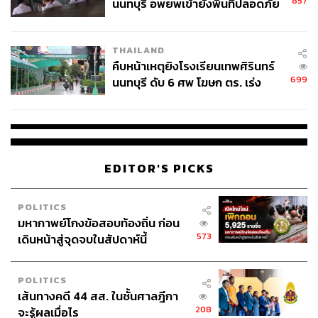
857
นนทบุรี อพยพเข้ายังพื้นที่ปลอดภัย
ในกลุ่มบริษัทเดียวกัน
ชั่วคราว หลังเหตุใช้อาวุธปืนภายใน
เปิดสาขานอกห้างสรรพสินค้า
โรงเรียนคลี่คลาย
ร่วมมือกับพันธมิตรในกลุ่มธุรกิจที่เพิ่มความสะดวกใน
THAILAND
การอนุมัติสินเชื่อ เพื่อช่วยให้ผู้บริโภคซื้อสินค้าในเครือ
คืบหน้าเหตุยิงโรงเรียนเทพศิรินทร์
เจ มาร์ท ได้สะดวกยิ่งขึ้น
699
นนทบุรี ดับ 6 ศพ โฆษก ตร. เร่ง
สอบปมขโมยปืนปู่ก่อเหตุ
ทั้งนี้ เจ มาร์ท ได้รับการตอบรับด้านออนไลน์ค่อนข้างดี เชื่อ
ว่าปีนี้ยอดขายออนไลน์ราว 250 ล้านบาท คิดเป็นเติบโตขึ้น
150% จากปี 2563 ที่มียอดขายออนไลน์ 100 ล้านบาท
EDITOR'S PICKS
POLITICS
สามารถติดตาม THE STANDARD WEALTH
มหากาพย์โกงข้อสอบท้องถิ่น ก่อน
ผ่านแอปพลิเคชันต่างๆ ที่คุณสะดวกหรือใช้งานอยู่แล้วได้เลย
573
เดินหน้าสู่จุดจบในสัปดาห์นี้
POLITICS
เส้นทางคดี 44 สส. ในชั้นศาลฎีกา
208
จะรู้ผลเมื่อไร
TAGS:
เชื้อไวรัสโคโรนา
COVID-19