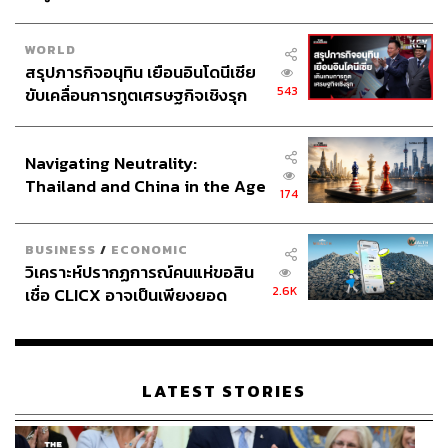
บริษัท เจ มาร์ท จำกัด (มหาชน)
SPVI
บริษัท คอปเปอร์ ไวร์ด จำกัด (มหาชน)
WORLD
สรุปภารกิจอนุทิน เยือนอินโดนีเซีย
543
ขับเคลื่อนการทูตเศรษฐกิจเชิงรุก
ประกาศหุ้นส่วนยุทธศาสตร์ไทย –
อินโดนีเซีย
Navigating Neutrality:
Thailand and China in the Age
174
of a New Global Order
27
BUSINESS
/
ECONOMIC
วิเคราะห์ปรากฏการณ์คนแห่ขอสิน
ABOUT THE AUTHOR
2.6K
เชื่อ CLICX อาจเป็นเพียงยอด
ภูเขาน้ำแข็ง ของปัญหาหนี้ครัว
ศนิชา ละครพล
เรือนไทยที่ถูกซุกไว้
THE STANDARD WEALTH Editor
LATEST STORIES