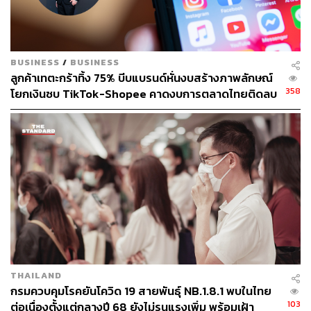
รายได้รวม
อย่างไรก็ตาม การจะขับเคลื่อนธุรกิจให้อยู่รอด โดยเฉพาะ
กลุ่ม Retailer การเพิ่มช่องทางออนไลน์คงไม่ใช่คำตอบ
BUSINESS
/
BUSINESS
ลูกค้าเทตะกร้าทิ้ง 75% บีบแบรนด์หั่นงบสร้างภาพลักษณ์
ทั้งหมด แต่ควรมีการผสมผสานแบบบูรณาการ (Integrated)
358
โยกเงินซบ TikTok-Shopee คาดงบการตลาดไทยติดลบ
เพื่อให้เท่าทันกับพฤติกรรมลูกค้าที่เปลี่ยนแปลงไปและโน้ม
ครั้งแรกในรอบ 14 ปี
เอียงไปทางออนไลน์มากขึ้น
ขณะเดียวกันสินค้าไอทีเป็น Consumer Product สูง นัยว่าเป็น
สินค้าที่ลูกค้าอยากจับต้องและทดลองก่อนการตัดสินใจเลือก
ซื้อ ฉะนั้นแพลตฟอร์มออฟไลน์และออนไลน์จึงมีความจำเป็น
ทั้งคู่ และควรจะสอดรับหรือประสานการทำงานที่เพิ่ม
ประสิทธิภาพกันและกัน
“ด้วยจุดแข็งของ SPVI ที่มีตลาดหลักอยู่ที่กลุ่มสถานศึกษา
และองค์กร ทำให้ไม่ได้รับผลกระทบมากนักจากการประกาศ
THAILAND
เคอร์ฟิว หรือแม้แต่การประกาศปิดห้างเมื่อปีที่แล้ว แต่
กรมควบคุมโรคยันโควิด 19 สายพันธุ์ NB.1.8.1 พบในไทย
มาตรการต่างๆ ของรัฐก็ทำให้เรารู้ว่าต้องปรับตัวไปใน
103
ต่อเนื่องตั้งแต่กลางปี 68 ยังไม่รุนแรงเพิ่ม พร้อมเฝ้า