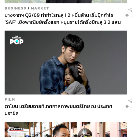
BUSINESS
/
MARKET
บางจากฯ Q2/69 ทำกำไรทะลุ 1.2 หมื่นล้าน เริ่มบุ๊กกำไร
...
‘SAF’ เชิงพาณิชย์ครั้งแรก หนุนรายได้ครึ่งปีทะลุ 3.2 แสน
ล้าน
FILM
ตาโขน เตรียมฉายที่เทศกาลภาพยนตร์ไทย ณ ประเทศ
...
บราซิล