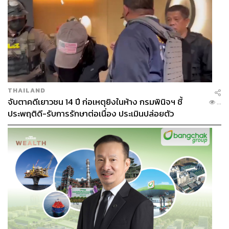
THAILAND
จับตาคดีเยาวชน 14 ปี ก่อเหตุยิงในห้าง กรมพินิจฯ ชี้
...
ประพฤติดี-รับการรักษาต่อเนื่อง ประเมินปล่อยตัว