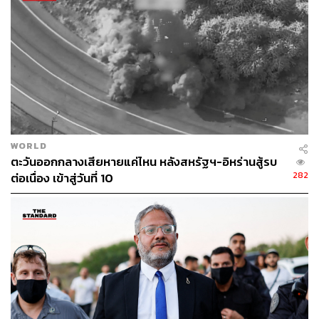
TAGS:
Israel
เครื่องบินรบ
การโจมตีทางอากาศ
WORLD
39
ตะวันออกกลางเสียหายแค่ไหน หลังสหรัฐฯ-อิหร่านสู้รบ
282
ต่อเนื่อง เข้าสู่วันที่ 10
ABOUT THE AUTHOR
ปัทมาสน์ ชนะรัชชรักษ์
Content Creator ข่าวต่างประเทศ