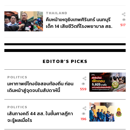
สอบปมขโมยปืนปู่ก่อเหตุ
THAILAND
คืบหน้าเหตุยิงเทพศิรินทร์ นนทบุรี
517
เด็ก 14 เสียชีวิตที่โรงพยาบาล สธ.
ยืนยันครูเสียชีวิต 5 ราย เจ็บ 22
ราย
EDITOR'S PICKS
POLITICS
มหากาพย์โกงข้อสอบท้องถิ่น ก่อน
559
เดินหน้าสู่จุดจบในสัปดาห์นี้
POLITICS
เส้นทางคดี 44 สส. ในชั้นศาลฎีกา
196
จะรู้ผลเมื่อไร