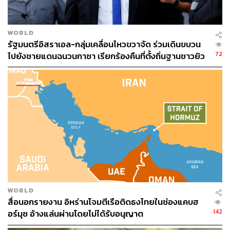
WORLD
รัฐมนตรีอิสราเอล-กลุ่มเคลื่อนไหวขวาจัด ร่วมเดินขบวน
72
ไปยังชายแดนฉนวนกาซา เรียกร้องคืนที่ตั้งถิ่นฐานชาวยิว
WORLD
สื่อนอกรายงาน อิหร่านโจมตีเรือติดธงไทยในช่องแคบฮ
142
อร์มุซ อ้างแล่นผ่านโดยไม่ได้รับอนุญาต