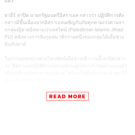
แล้ว
ยาอีร์ ลาปิด นายกรัฐมนตรีอิสราเอล กล่าวว่า ปฏิบัติการดัง
กล่าวมีขึ้นเนื่องจากอิสราเอลเผชิญกับภัยคุกคามเร่งด่วนจา
กกลุ่มญิฮาดอิสลามปาเลสไตน์ (Palestinian Islamic Jihad:
PIJ) หลังทางการจับกุมสมาชิกรายหนึ่งของกลุ่มได้เมื่อช่วง
ต้นสัปดาห์
ในการแถลงข่าวทางโทรทัศน์เมื่อช่วงเช้าวานนี้ ลาปิดกล่าว
ว่า “อิสราเอลปฏิบัติการปราบปรามผู้ก่อการร้ายอย่างแม่นยำ
เพื่อต่อต้านภัยคุกคามเร่งด่วน” พร้อมให้คำมั่นว่าจะทำทุกวิถี
ทางเพื่อปกป้องประชาชน
กองกำลังป้องกันอิสราเอล (IDF) เปิดเผยว่า ได้โจมตีหลาย
READ MORE
พื้นที่ที่มีส่วนเชื่อมโยงกับกลุ่ม PIJ ซึ่งรวมถึง Palestine
Tower ส่งผลให้มีเสียงระเบิดดังขึ้นต่อเนื่องและมีควันพวยพุ่ง
ออกมาจากอาคาร โดย IDF ประเมินว่า มีสมาชิกกลุ่มติด
อาวุธราว 15 รายถูกสังหารในปฏิบัติการครั้งนี้