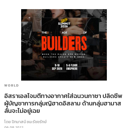
WORLD
อิสราเอลโจมตีทางอากาศใส่ฉนวนกาซา ปลิดชีพ
ผู้บัญชาการกลุ่มญิฮาดอิสลาม ด้านกลุ่มฮามาส
ลั่นจะไม่อยู่เฉย
โดย
ปัทมาสน์ ชนะรัชชรักษ์
06.08.2022