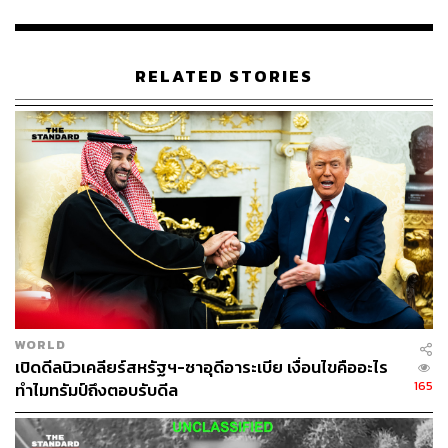
และตอบโต้”
ด้าน ทอร์ เวนเนสแลนด์ ผู้ประสานงานพิเศษแห่งกระบวนการ
RELATED STORIES
สันติภาพในตะวันออกกลางของสหประชาชาติ ได้ออกมา
เรียกร้องให้ทุกฝ่ายใช้ความอดทนอดกลั้น เพื่อเลี่ยงไม่ให้
สถานการณ์รุนแรงขึ้นไปมากกว่าเดิม ท่ามกลางช่วงเวลาที่
ทรัพยากรโลกอยู่ในภาวะตึงตัวจากเหตุขัดแย้งที่เกิดขึ้นในภูมิ
ภาคอื่นๆ ของโลก
แฟ้มภาพ: Youssef Massoud / AFP
อ้างอิง:
https://www.bbc.com/news/world-middle-east-62440
155
https://www.reuters.com/world/middle-east/israeli-for
WORLD
ces-carry-out-strike-gaza-military-statement-2022-08-
เปิดดีลนิวเคลียร์สหรัฐฯ-ซาอุดีอาระเบีย เงื่อนไขคืออะไร
05/
165
ทำไมทรัมป์ถึงตอบรับดีล
https://www.aljazeera.com/news/2022/8/5/israel-hits-
gaza-with-air-strikes-as-tensions-escalate