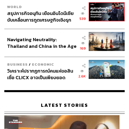
WORLD
สรุปภารกิจอนุทิน เยือนอินโดนีเซีย
539
ขับเคลื่อนการทูตเศรษฐกิจเชิงรุก
ประกาศหุ้นส่วนยุทธศาสตร์ไทย –
อินโดนีเซีย
Navigating Neutrality:
Thailand and China in the Age
169
of a New Global Order
BUSINESS
/
ECONOMIC
วิเคราะห์ปรากฏการณ์คนแห่ขอสิน
2.6K
เชื่อ CLICX อาจเป็นเพียงยอด
ภูเขาน้ำแข็ง ของปัญหาหนี้ครัว
เรือนไทยที่ถูกซุกไว้
LATEST STORIES