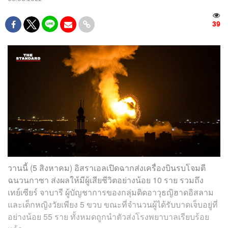
39
วานนี้ (5 สิงหาคม) อิสราเอลเปิดฉากส่งเครื่องบินรบโจมตี
ฉนวนกาซา ส่งผลให้มีผู้เสียชีวิตอย่างน้อย 10 ราย รวมถึง
เทย์เซียร์ จาบารี ผู้บัญชาการของกลุ่มติดอาวุธญิฮาดอิสลาม
และเด็กหญิงวัยเพียง 5 ขวบ ขณะที่จำนวนผู้ได้รับบาดเจ็บอยู่ที่
อย่างน้อย 55 ราย ทั้งหมดถูกนำตัวส่งโรงพยาบาลเรียบร้อย