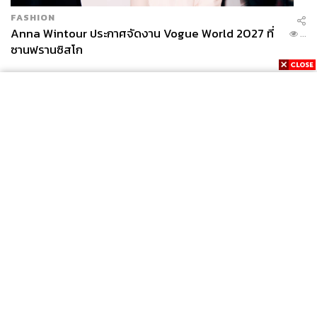
FASHION
Anna Wintour ประกาศจัดงาน Vogue World 2027 ที่
...
ซานฟรานซิสโก
News
Wealth
Pop
Podcast
Video
Now
Opinion
Careers
Events
Privacy
About
Contact
Policy
FOR
ADVERTISING
MEMBERSHIP