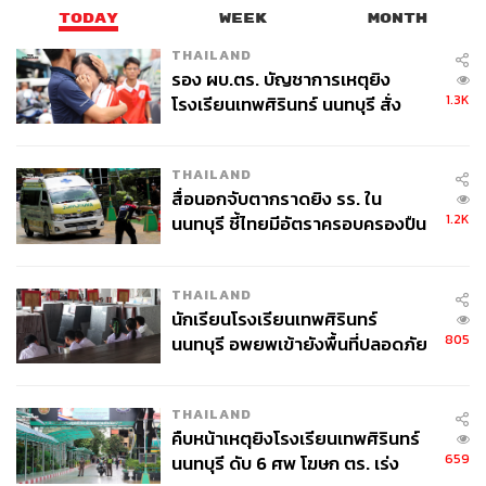
TODAY
WEEK
MONTH
THAILAND
รอง ผบ.ตร. บัญชาการเหตุยิง
1.3K
โรงเรียนเทพศิรินทร์ นนทบุรี สั่ง
ค้นหา 2 รอบยืนยันไร้คนติดค้าง พบ
ศพปู่-ย่าที่บ้านพักผู้ก่อเหตุ
THAILAND
สื่อนอกจับตากราดยิง รร. ใน
1.2K
นนทบุรี ชี้ไทยมีอัตราครอบครองปืน
สูงในระดับต้นของภูมิภาค
THAILAND
นักเรียนโรงเรียนเทพศิรินทร์
805
นนทบุรี อพยพเข้ายังพื้นที่ปลอดภัย
ชั่วคราว หลังเหตุใช้อาวุธปืนภายใน
โรงเรียนคลี่คลาย
THAILAND
คืบหน้าเหตุยิงโรงเรียนเทพศิรินทร์
659
นนทบุรี ดับ 6 ศพ โฆษก ตร. เร่ง