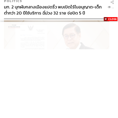
POLITICS
มท. 2 บุกผับกลางเมืองแปดริ้ว พบเปิดไร้ใบอนุญาต-เด็ก
...
ต่ำกว่า 20 ปีใช้บริการ ฉี่ม่วง 32 ราย จ่อปิด 5 ปี
WORLD
สีหศักดิ์ส่งหนังสือชี้แจงถึงข้าหลวงใหญ่สิทธิมนุษยชน
...
กรณีรายงาน UN ‘คลาดเคลื่อน-ไม่เป็นธรรม’