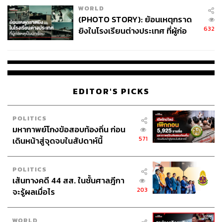
WORLD
(PHOTO STORY): ย้อนเหตุกราด
632
ยิงในโรงเรียนต่างประเทศ ที่ผู้ก่อ
เหตุเป็นนักเรียน
EDITOR'S PICKS
POLITICS
มหากาพย์โกงข้อสอบท้องถิ่น ก่อน
571
เดินหน้าสู่จุดจบในสัปดาห์นี้
POLITICS
เส้นทางคดี 44 สส. ในชั้นศาลฎีกา
203
จะรู้ผลเมื่อไร
WORLD