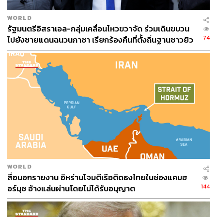
WORLD
รัฐมนตรีอิสราเอล-กลุ่มเคลื่อนไหวขวาจัด ร่วมเดินขบวน
74
ไปยังชายแดนฉนวนกาซา เรียกร้องคืนที่ตั้งถิ่นฐานชาวยิว
WORLD
สื่อนอกรายงาน อิหร่านโจมตีเรือติดธงไทยในช่องแคบฮ
144
อร์มุซ อ้างแล่นผ่านโดยไม่ได้รับอนุญาต