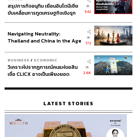
สรุปภารกิจอนุทิน เยือนอินโดนีเซีย
542
ขับเคลื่อนการทูตเศรษฐกิจเชิงรุก
ประกาศหุ้นส่วนยุทธศาสตร์ไทย –
อินโดนีเซีย
Navigating Neutrality:
Thailand and China in the Age
172
of a New Global Order
BUSINESS
/
ECONOMIC
วิเคราะห์ปรากฏการณ์คนแห่ขอสิน
2.6K
เชื่อ CLICX อาจเป็นเพียงยอด
ภูเขาน้ำแข็ง ของปัญหาหนี้ครัว
เรือนไทยที่ถูกซุกไว้
LATEST STORIES