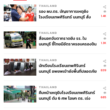
THAILAND
รอง ผบ.ตร. บัญชาการเหตุยิง
1.4K
โรงเรียนเทพศิรินทร์ นนทบุรี สั่ง
ค้นหา 2 รอบยืนยันไร้คนติดค้าง พบ
ศพปู่-ย่าที่บ้านพักผู้ก่อเหตุ
THAILAND
สื่อนอกจับตากราดยิง รร. ใน
1.3K
นนทบุรี ชี้ไทยมีอัตราครอบครองปืน
สูงในระดับต้นของภูมิภาค
THAILAND
นักเรียนโรงเรียนเทพศิรินทร์
839
นนทบุรี อพยพเข้ายังพื้นที่ปลอดภัย
ชั่วคราว หลังเหตุใช้อาวุธปืนภายใน
โรงเรียนคลี่คลาย
THAILAND
คืบหน้าเหตุยิงโรงเรียนเทพศิรินทร์
685
นนทบุรี ดับ 6 ศพ โฆษก ตร. เร่ง
สอบปมขโมยปืนปู่ก่อเหตุ