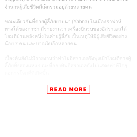
จำนวนผู้เสียชีวิตมีเด็กรวมอยู่ด้วยหลายคน
ขณะเดียวกันที่ค่ายผู้ลี้ภัยยาบนา (Yabna) ในเมืองราฟาห์
ทางใต้ของกาซา มีรายงานว่า เครื่องบินรบของอิสราเอลได้
โจมตีบ้านหลังหนึ่งในค่ายผู้ลี้ภัย เป็นเหตุให้มีผู้เสียชีวิตอย่าง
น้อย 7 คน และบาดเจ็บอีกหลายคน
เบื้องต้นยังไม่มีรายงานว่าทำไมอิสราเอลจึงพุ่งเป้าโจมตีค่ายผู้
ลี้ภัยทั้งสองแห่ง ขณะที่กองทัพอิสราเอลยังไม่แสดงท่าทีใดๆ
ต่อการโจมตีที่เกิดขึ้น
READ MORE
อิสราเอลถอยทัพกลับตอนเหนือ
สำหรับสถานการณ์ล่าสุดพบว่า ทหารและรถถังของอิสราเอล
ได้เคลื่อนกำลังพลกลับไปยังพื้นที่ตอนเหนือของกาซาแล้ว
ภายหลังเผชิญแรงกดดันจากสหรัฐฯ และนานาชาติที่เรียก
ร้องให้อิสราเอลยุติแผนบุกเมืองราฟาห์ ซึ่งเป็นฐานที่มั่น