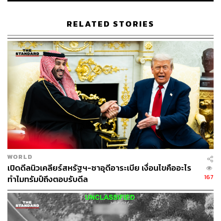
แฟ้มภาพ: Bassam Masoud / File Photo / Reuters
อ้างอิง:
RELATED STORIES
https://edition.cnn.com/2024/04/16/middleeast/magh
azi-refugee-camp-strike-gaza-intl-latam/index.html
https://www.aljazeera.com/news/liveblog/2024/4/17/i
sraels-war-on-gaza-live-eleven-killed-in-israeli-strike
-on-refugee-camp
https://www.reuters.com/world/middle-east/israeli-tan
ks-push-back-northern-gaza-warplanes-hit-rafah-say
-residents-2024-04-16/
TAGS:
Palestine
Israel
การโจมตีทางอากาศ
ค่ายผู้ลี้ภัย
ฉนวนกาซา (Gaza Strip)
Hamas
WORLD
เปิดดีลนิวเคลียร์สหรัฐฯ-ซาอุดีอาระเบีย เงื่อนไขคืออะไร
167
ทำไมทรัมป์ถึงตอบรับดีล