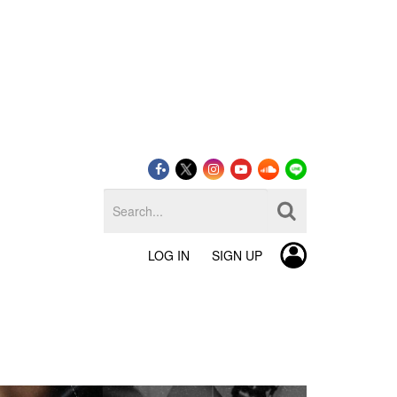
LOG IN
SIGN UP