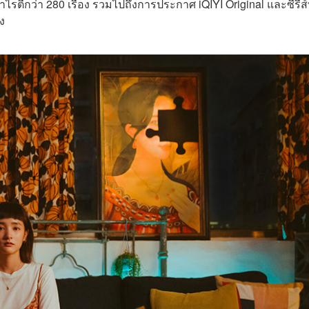
วาไรตี้กว่า 280 เรื่อง รวมไปถึงการประกาศ
iQIYI Original
และซีรีส์ท
อง