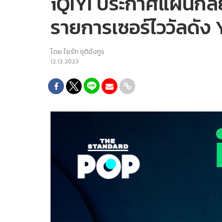
iQIYI ประกาศแผนกลยุท
รายการเซอร์ไววัลดัง
โดย
ใยรัก ชุติอังกูร
12.12.2023