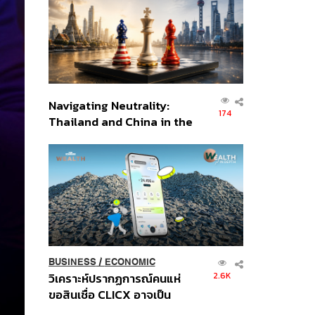
อินโดนีเซีย
Navigating Neutrality:
174
Thailand and China in the
Age of a New Global
Order
BUSINESS
/
ECONOMIC
2.6K
วิเคราะห์ปรากฏการณ์คนแห่
ขอสินเชื่อ CLICX อาจเป็น
เพียงยอดภูเขาน้ำแข็ง ของ