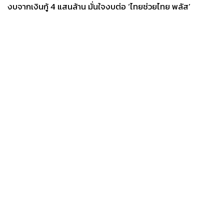
งบจากเงินกู้ 4 แสนล้าน มั่นใจงบต่อ ‘ไทยช่วยไทย พลัส’
เฟส 2 มีเพียงพอ
News
Wealth
Pop
Podcast
Video
Now
Opinion
Careers
Events
Privacy
About
Contact
Policy
FOR
ADVERTISING
MEMBERSHIP