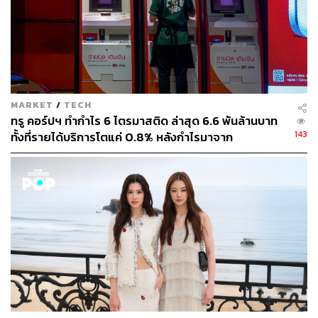
การสนับสนุนกำไรพิเศษจากการซื้อธุรกิจฟาร์มสุกรในจีน
และราคาหมูที่แข็งแกร่ง
2. SPALI คาดว่ากำไร 4Q63 จะทำจุดสูงสุดของปี และกำไร
สุทธิปี 2564 จะเติบโตสูงที่สุดเมื่อเทียบกับบริษัทอื่นๆ ในกลุ่มที่
อยู่อาศัย ทั้งนี้ Backlog ที่แข็งแกร่งยังช่วยหนุนให้บริษัทมี
MARKET
/
TECH
Secured Revenue ในปี 2565 เพิ่มขึ้นเป็น 45% สูงที่สุดใน
ทรู คอร์ปฯ ทำกำไร 6 ไตรมาสติด ล่าสุด 6.6 พันล้านบาท
กลุ่มเช่นเดียวกัน
143
ทั้งที่รายได้บริการโตแค่ 0.8% หลังกำไรมาจาก
ประสิทธิภาพและใบอนุญาตคลื่น ไม่ใช่การขยายรายได้
3. BDMS คาดบริษัทจะรายงานกำไรสุทธิที่แข็งแกร่งใน
4Q63 โดยได้แรงหนุนจากกำไรพิเศษจากการขายเงินลงทุน
ใน BH ในขณะที่การระบาดรอบใหม่ของโควิด-19 ใน
ประเทศไทยและข้อกำหนดต่างๆ ของรัฐบาลอาจจะส่งผล
ทำให้การดำเนินงานสะดุดลงในระยะสั้น แต่ผลกระทบไม่น่า
จะเลวร้ายเหมือนกับเมื่อครั้งที่มีการล็อกดาวน์ทั่วประเทศใน
2Q63
4. SCGP คาดการณ์กําไรสุทธิ 4Q63 ที่ 1.36 พันล้านบาท