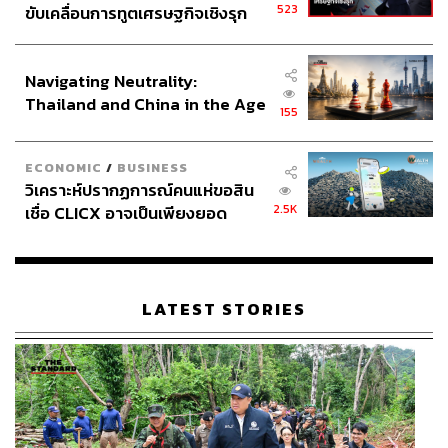
523
ขับเคลื่อนการทูตเศรษฐกิจเชิงรุก
ประกาศหุ้นส่วนยุทธศาสตร์ไทย –
อินโดนีเซีย
Navigating Neutrality:
Thailand and China in the Age
155
of a New Global Order
ECONOMIC
/
BUSINESS
วิเคราะห์ปรากฏการณ์คนแห่ขอสิน
2.5K
เชื่อ CLICX อาจเป็นเพียงยอด
ภูเขาน้ำแข็ง ของปัญหาหนี้ครัว
เรือนไทยที่ถูกซุกไว้
LATEST STORIES