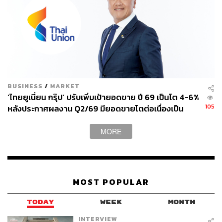
สามารถติดตาม THE STANDARD WEALTH
ผ่านแอปพลิเคชันต่างๆ ที่คุณสะดวกหรือใช้งานอยู่แล้วได้เลย
BUSINESS
/
MARKET
TAGS:
ตลาดหุ้นไทย
บริษัทหลักทรัพย์ ไทยพาณิชย์
SCGP
‘ไทยยูเนี่ยน กรุ๊ป’ ปรับเพิ่มเป้ายอดขาย ปี 69 เป็นโต 4-6%
หุ้นธนาคาร
ผลประกอบการ
มาตรการกระตุ้นเศรษฐกิจ
BDMS
SPALI
105
หลังประกาศผลงาน Q2/69 มียอดขายโตต่อเนื่องเป็น
ตลาดหุ้น
CBG
เจริญโภคภัณฑ์อาหาร (CPF)
หุ้น
ไตรมาสที่ 4 แต่ลดงบลงทุนปีนี้ลงมาที่ 5,000-5,500
ล้านบาท
MORE
MOST POPULAR
TODAY
WEEK
MONTH
45
INTERVIEW