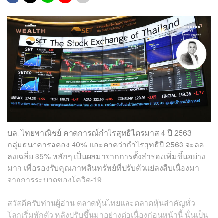
บล. ไทยพาณิชย์ คาดการณ์กำไรสุทธิไตรมาส 4 ปี 2563
กลุ่มธนาคารลดลง 40% และคาดว่ากำไรสุทธิปี 2563 จะลด
ลงเฉลี่ย 35% หลักๆ เป็นผลมาจากการตั้งสำรองเพิ่มขึ้นอย่าง
มาก เพื่อรองรับคุณภาพสินทรัพย์ที่ปรับตัวแย่ลงสืบเนื่องมา
จากการระบาดของโควิด-19
สวัสดีครับท่านผู้อ่าน ตลาดหุ้นไทยและตลาดหุ้นสำคัญทั่ว
โลกเริ่มพักตัว หลังปรับขึ้นมาอย่างต่อเนื่องก่อนหน้านี้ นั่นเป็น