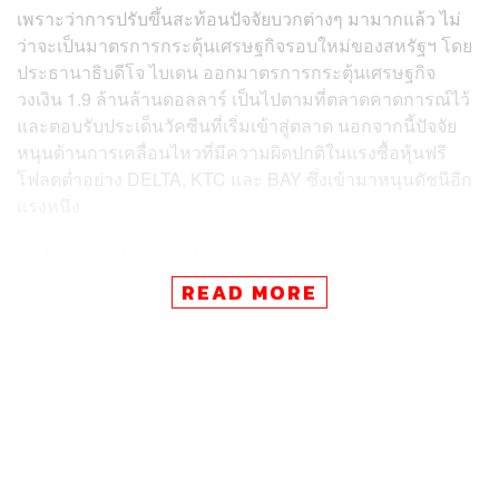
เพราะว่าการปรับขึ้นสะท้อนปัจจัยบวกต่างๆ มามากแล้ว ไม่
ว่าจะเป็นมาตรการกระตุ้นเศรษฐกิจรอบใหม่ของสหรัฐฯ โดย
ประธานาธิบดีโจ ไบเดน ออกมาตรการกระตุ้นเศรษฐกิจ
วงเงิน 1.9 ล้านล้านดอลลาร์ เป็นไปตามที่ตลาดคาดการณ์ไว้
และตอบรับประเด็นวัคซีนที่เริ่มเข้าสู่ตลาด นอกจากนี้ปัจจัย
หนุนด้านการเคลื่อนไหวที่มีความผิดปกติในแรงซื้อหุ้นฟรี
โฟลตต่ำอย่าง DELTA, KTC และ BAY ซึ่งเข้ามาหนุนดัชนีอีก
แรงหนึ่ง
ทั้งนี้การปรับขึ้นเริ่มถูกจำกัด เช่นเดียวกับกลุ่มพลังงานที่มี
Upside จำกัดเช่นเดียวกัน ตามทิศทางราคาน้ำมันที่เริ่มอ่อน
READ MORE
ตัว ส่งผลให้นักลงทุนในตลาดเริ่มขายทำกำไร โดยมุมมองต่อ
ดัชนีหุ้นไทย (SET) คาดว่ามีโอกาสหลุดต่ำกว่า 1,500 จุด
และมีแนวโน้มลงไปบริเวณ 1,460-1,480 จุด ส่วนกรอบบนยัง
ถูกจำกัดบริเวณ 1,560 จุด
ประเด็นสำคัญถัดไปจะเข้าสู่ช่วงรายงานผลการดำเนินงานใน
ไตรมาส 4 ปี 2563 โดยจะเริ่มที่กลุ่มแบงก์ ซึ่งจากประมาณ