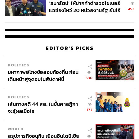
‘ธนารัตน์’ ให้ปากคำตำรวจไซเบอร์
453
แฉช่องโหว่ 20 หน่วยงานรัฐ ยันไร้
นัยทางการเมือง
EDITOR'S PICKS
POLITICS
มหากาพย์โกงข้อสอบท้องถิ่น ก่อน
530
เดินหน้าสู่จุดจบในสัปดาห์นี้
POLITICS
เส้นทางคดี 44 สส. ในชั้นศาลฎีกา
177
จะรู้ผลเมื่อไร
WORLD
สรุปภารกิจอนุทิน เยือนอินโดนีเซีย