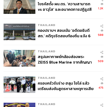
ไขรหัสตั้ง ผบ.ตร. ‘ความสามารถ
1.2K
vs อาวุโส’ และอนาคตการปฏิรูปสี
ABOUT THE AUTHOR
กากี กับ พล.ต.อ. เอก อังสนานนท์
เอกภาวิน สุนทราภิชาติ
ผู้อำนวยการ ฝ่ายกลยุทธ์การลงทุน บริษัทหลัก
THAILAND
ทรัพย์ อินโนเวสท์ เอกซ์ จำกัด
กองปราบฯ สอบเข้ม ‘อดีตอธิบดี
588
สถ.’ คดีทุจริตสอบท้องถิ่น แจ้ง 6
ข้อหาหนัก จ่อชง ป.ป.ช. 12 ส.ค. นี้
THAILAND
สรุปมหากาพย์กล้องส่องพระ
509
ZEISS Blue Marine จากสัญญา
ผลิต 8.3 ล้าน สู่ข้อพิพาท ‘มา
เวลล์ฯ’ ฟ้อง ‘โทน บางแค’ ผิดนัด
THAILAND
จ่ายหนี้-แอบระบุแบรนด์
ครอบครัวรับร่าง ฮลุน โซโล่ แล้ว
475
เตรียมส่งชันสูตรหาสาเหตุการเสีย
ชีวิต
THAILAND