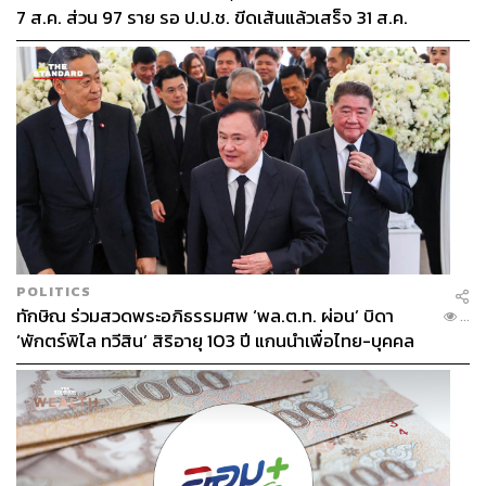
7 ส.ค. ส่วน 97 ราย รอ ป.ป.ช. ขีดเส้นแล้วเสร็จ 31 ส.ค.
POLITICS
ทักษิณ ร่วมสวดพระอภิธรรมศพ ‘พล.ต.ท. ผ่อน’ บิดา
...
‘พักตร์พิไล ทวีสิน’ สิริอายุ 103 ปี แกนนำเพื่อไทย-บุคคล
หลากวงการร่วมอาลัย