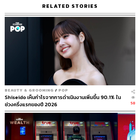
ส่วนแนวโน้มข้างหน้า คาดว่าธนาคารต่างๆ จะใช้เวลา 3 ปี
RELATED STORIES
จึงจะฟื้นตัวกลับสู่ระดับก่อนโควิด-19 ระบาด โดยคาดว่า
กำไรจะเติบโต 12% ในปี 2564, 15% ในปี 2565 และ 18%
ในปี 2566
มาดูราคาหุ้นในปัจจุบันกันบ้างนะครับ ต้องบอกว่าหลังจาก
ราคาหุ้นกลุ่มธนาคารปรับขึ้นมาแล้วกว่า 30% ในช่วง 2
เดือนที่ผ่านมา ทำให้ราคาหุ้นกลุ่มแบงก์มีราคาที่ไม่ถูกแล้ว
อย่างไรก็ตาม หากเทียบผลการดำเนินงานในปี 2565 ยังมี
Upside ดังนั้นควรใช้กลยุทธ์เชิงรับหรือไม่ไล่ราคา แต่ให้รอ
จังหวะการพักฐานของราคาหุ้นก่อนค่อยเข้าซื้อ โดยกลุ่มนี้
BEAUTY & GROOMING
/
POP
แนะนำ BBL ทั้งนี้เมื่อเสร็จสิ้น ายงานผลการดำเนินงานของ
Shiseido เห็นกำไรจากการดำเนินงานเพิ่มขึ้น 90.1% ใน
กลุ่มแบงก์ จะเข้าสู่กลุ่ม Real Sectors โดยมีกลุ่มหุ้นที่น่า
58
ช่วงครึ่งแรกของปี 2026
สนใจที่มีแนวโน้มผลการดำเนินงานดี ซึ่งเป็นธีมหุ้นที่ SCBS
แนะนำในช่วงนี้ ได้แก่
1. CPF โดยคาดการณ์กำไรสุทธิ 4Q63 ของ CPF ที่ 6.9 พัน
ล้านบาท +72% YoY แต่ลดลงเล็กน้อย -8%QoQ โดยได้รับ