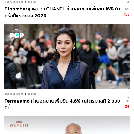
+14%YoY และ +2%QoQ โดยได้รับการสนับสนุนจากกําไร
FASHION
/
POP
อัตราแลกเปลี่ยน อัตรากำไรที่ดีขึ้น และค่าใช้จ่ายดอกเบี้ยที่
Bloomberg เผยว่า CHANEL ทำยอดขายเพิ่มขึ้น 16% ใน
ลดลง ทั้งนี้ SCGP มีแนวโน้มที่จะได้ประโยชน์จากคำสั่งห้าม
153
ครึ่งปีแรกของ 2026
นำเข้าเศษกระดาษรีไซเคิลทุกประเภทสู่ประเทศจีน ตั้งแต่ 1
มกราคม 2564 คลายความกดดันด้านต้นทุนวัตถุดิบให้ลดลง
ส่วนในภาพรวม มองบริษัทมีศักยภาพการเติบโตผ่านกลยุทธ์
M&A โดยล่าสุดเข้าซื้อ GO-Pak ในเวียดนาม และจะรวมงบ
การเงินเข้ามาได้ในปีนี้
5. CBG คาดว่าในปี 2563-2564 บริษัทมีโอกาสทำกำไรสุทธิ
Record High ได้ต่อเนื่องจากรายได้เติบโตได้ดีทั้งในประเทศ
และต่างประทศ และโรงงานผลิตขวดแก้วและผลิตกระป๋อง
ประเภทละ 300 ล้านขวดต่อปีจะเริ่มกำลังการผลิตต้นปี 2564
และการผลิตของ APM ที่ผลิตลังและฉลาก คาดช่วยลดต้นทุน
FASHION
/
POP
Ferragamo ทำยอดขายเพิ่มขึ้น 4.6% ในไตรมาสที่ 2 ของ
ได้ รวมถึงค่าใช้จ่าย SG&A ที่ลดลง… ลงทุนอย่างมีสติ และ
59
ปีนี้
พบกันใหม่ในคอลัมน์ฉบับหน้าครับ
พิสูจน์อักษร: พรนภัส ชำนาญค้า