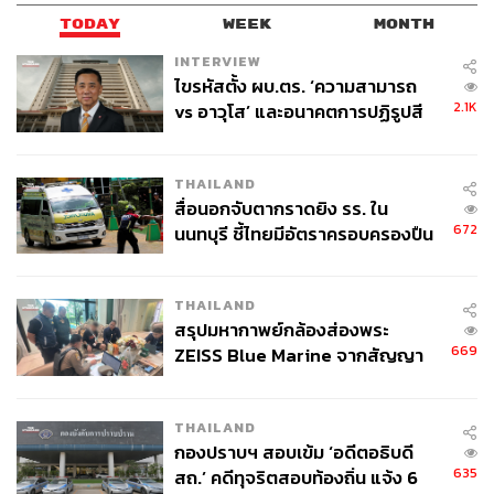
TODAY
WEEK
MONTH
INTERVIEW
ไขรหัสตั้ง ผบ.ตร. ‘ความสามารถ
2.1K
vs อาวุโส’ และอนาคตการปฏิรูปสี
กากี กับ พล.ต.อ. เอก อังสนานนท์
THAILAND
สื่อนอกจับตากราดยิง รร. ใน
672
นนทบุรี ชี้ไทยมีอัตราครอบครองปืน
สูงในระดับต้นของภูมิภาค
THAILAND
สรุปมหากาพย์กล้องส่องพระ
669
ZEISS Blue Marine จากสัญญา
ผลิต 8.3 ล้าน สู่ข้อพิพาท ‘มา
เวลล์ฯ’ ฟ้อง ‘โทน บางแค’ ผิดนัด
THAILAND
จ่ายหนี้-แอบระบุแบรนด์
กองปราบฯ สอบเข้ม ‘อดีตอธิบดี
635
สถ.’ คดีทุจริตสอบท้องถิ่น แจ้ง 6