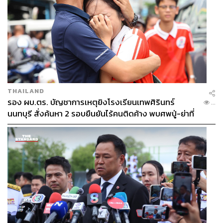
THAILAND
รอง ผบ.ตร. บัญชาการเหตุยิงโรงเรียนเทพศิรินทร์
...
นนทบุรี สั่งค้นหา 2 รอบยืนยันไร้คนติดค้าง พบศพปู่-ย่าที่
บ้านพักผู้ก่อเหตุ