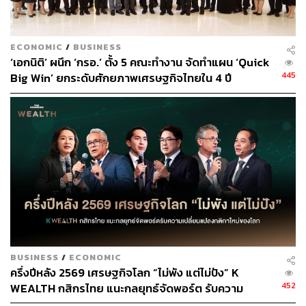
ECONOMIC
/
BUSINESS
‘เอกนิติ’ ผนึก ‘กรอ.’ ตั้ง 5 คณะทำงาน จัดทำแผน ‘Quick
445
Big Win’ ยกระดับศักยภาพเศรษฐกิจไทยใน 4 ปี
BUSINESS
/
ECONOMIC
ครึ่งปีหลัง 2569 เศรษฐกิจโลก “ไม่พัง แต่ไม่ปัง” K
452
WEALTH กสิกรไทย แนะกลยุทธ์จัดพอร์ต รับความ
เปลี่ยนแปลงกติกาใหม่ของโลก