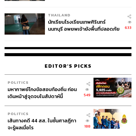
ข้อหาหนัก จ่อชง ป.ป.ช. 12 ส.ค. นี้
THAILAND
นักเรียนโรงเรียนเทพศิรินทร์
633
นนทบุรี อพยพเข้ายังพื้นที่ปลอดภัย
ชั่วคราว หลังเหตุใช้อาวุธปืนภายใน
โรงเรียนคลี่คลาย
EDITOR'S PICKS
POLITICS
มหากาพย์โกงข้อสอบท้องถิ่น ก่อน
549
เดินหน้าสู่จุดจบในสัปดาห์นี้
POLITICS
เส้นทางคดี 44 สส. ในชั้นศาลฎีกา
188
จะรู้ผลเมื่อไร