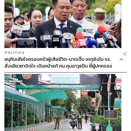
POLITICS
อนุทินเสียใจครอบครัวผู้เสียชีวิต-บาดเจ็บ เหตุยิงใน รร.
...
สั่งเยียวยาจิตใจ เดินหน้าแก้ กม.คุมอาวุธปืน ชี้ผู้ปกครอง
ต้องร่วมรับผิดชอบ