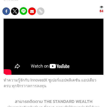
64
ทำความรู้จักกับ InnovestX ซูเปอร์แอปพลิเคชัน แอปเดียว
ครบ ทุกจักรวาลการลงทุน
สามารถติดตาม THE STANDARD WEALTH