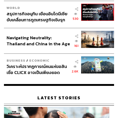
WORLD
สรุปภารกิจอนุทิน เยือนอินโดนีเซีย
530
ขับเคลื่อนการทูตเศรษฐกิจเชิงรุก
ประกาศหุ้นส่วนยุทธศาสตร์ไทย –
อินโดนีเซีย
Navigating Neutrality:
Thailand and China in the Age
161
of a New Global Order
BUSINESS
/
ECONOMIC
วิเคราะห์ปรากฏการณ์คนแห่ขอสิน
2.6K
เชื่อ CLICX อาจเป็นเพียงยอด
ภูเขาน้ำแข็ง ของปัญหาหนี้ครัว
เรือนไทยที่ถูกซุกไว้
LATEST STORIES