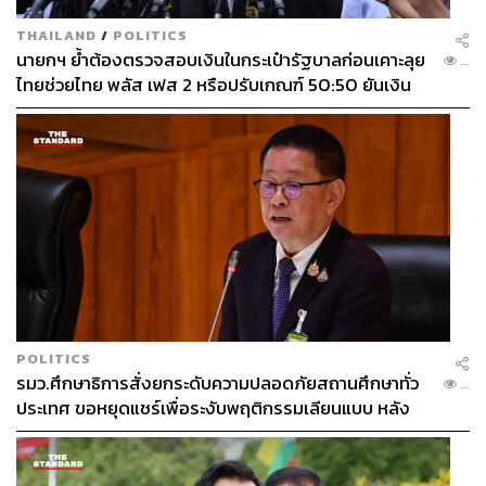
THAILAND
/
POLITICS
นายกฯ ย้ำต้องตรวจสอบเงินในกระเป๋ารัฐบาลก่อนเคาะลุย
...
ไทยช่วยไทย พลัส เฟส 2 หรือปรับเกณฑ์ 50:50 ยันเงิน
คงคลังรัฐบาลแข็งแรง
POLITICS
รมว.ศึกษาธิการสั่งยกระดับความปลอดภัยสถานศึกษาทั่ว
...
ประเทศ ขอหยุดแชร์เพื่อระงับพฤติกรรมเลียนแบบ หลัง
เหตุยิงในโรงเรียน