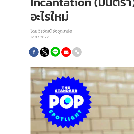
Incantation (มนตรา) ห
อะไรใหม่
โดย
วีรวัฒน์ อัจจุตมานัส
12.07.2022