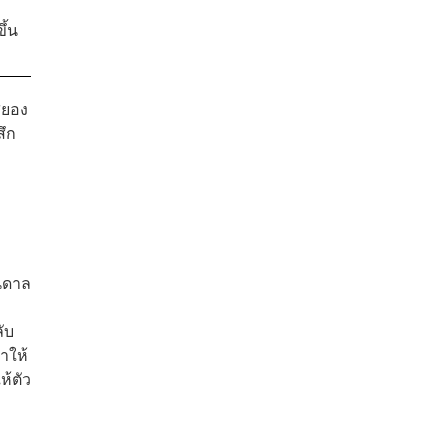
ว
ึ้น
สยอง
สึก
ันดาล
ับ
ำให้
ห้ตัว