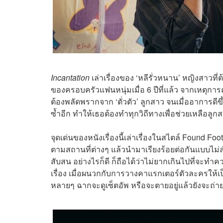
Incantation
เล่าเรื่องของ ‘หลีรั่วหนาน’ หญิงสาว
ของครอบครัวแฟนหนุ่มเมื่อ 6 ปีที่แล้ว จากเหตุการ
ต้องพลัดพรากจาก ‘ตั่วตัว’ ลูกสาว จนเมื่ออาการดีขึ้น
ซ้ำอีก ทำให้เธอต้องทำทุกวิถีทางเพื่อช่วยเหลือลู
จุดเด่นของหนังเรื่องนี้เล่าเรื่องในสไตล์ Found F
ตามสถานที่ต่างๆ แล้วนำมาเรียงร้อยต่อกันแบบไม่ลำ
สับสน อย่างไรก็ดี ก็ถือได้ว่าไม่ยากเกินไปที่จะทำคว
เรื่อง เมื่อผนวกกับการวางคาแรกเตอร์ตัวละครให้เป็
หลายๆ ฉากจะดูเซ็ตอัพ หรือจะตายอยู่แล้วยังจะถ่าย