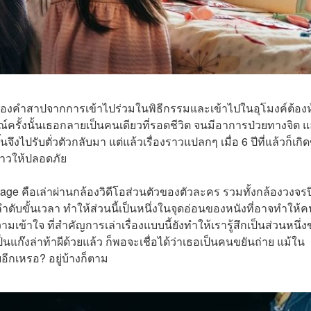
ที่ต้องคำสาปจากการเข้าไปร่วมในพิธีกรรมและเข้าไปในอุโมงค์ต้อง
ณ์ครั้งนั้นเธอกลายเป็นคนเดียวที่รอดชีวิต จนมีอาการป่วยทางจิต 
จึงไปรับตั่วตัวกลับมา แต่แล้วเรื่องราวแปลกๆ เมื่อ 6 ปีที่แล้วก็เกิดข
กสาวให้ปลอดภัย
ootage คือเล่าผ่านกล้องวิดีโอส่วนตัวของตัวละคร รวมทั้งกล้องวงจรป
ดับขั้นเวลา ทำให้ส่วนนี้เป็นหนึ่งในจุดอ่อนของหนังที่อาจทำให้ค
ามเข้าใจ ที่สำคัญการเล่าเรื่องแบบนี้ยังทำให้เรารู้สึกเป็นส่วนหนึ่
นแก๊งล่าท้าผีด้วยแล้ว ก็พอจะเชื่อได้ว่าเธอเป็นคนขยันถ่าย แม้ใน
อีกเหรอ? อยู่บ้างก็ตาม