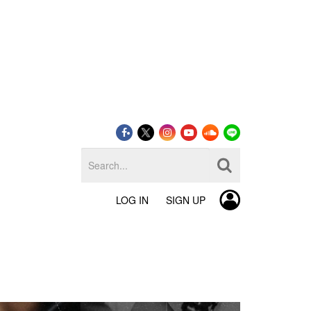
LOG IN
SIGN UP