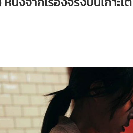
นังจากเรื่องจริงบนเกาะไต้หวั