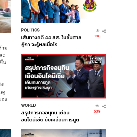
POLITICS
196
เส้นทางคดี 44 สส. ในชั้นศาล
ฎีกา จะรู้ผลเมื่อไร
ห้าม
และ
ึ้น
ิด
นดู
งของ
WORLD
539
สรุปภารกิจอนุทิน เยือน
อินโดนีเซีย ขับเคลื่อนการทูต
เศรษฐกิจเชิงรุก ประกาศหุ้น
ส่วนยุทธศาสตร์ไทย –