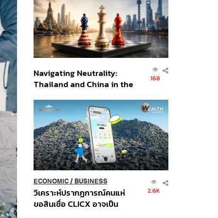
อินโดนีเซีย
Navigating Neutrality:
168
Thailand and China in the
Age of a New Global
Order
ECONOMIC
/
BUSINESS
2.6K
วิเคราะห์ปรากฏการณ์คนแห่
ขอสินเชื่อ CLICX อาจเป็น
เพียงยอดภูเขาน้ำแข็ง ของ