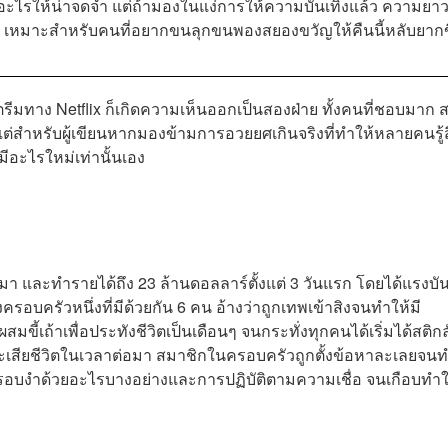
ไม่มีอะไรให้น่าจดจำ แต่ถ้ามองในแง่การให้ความบันเทิงแล้ว ความยา
วลา เหมาะสำหรับคนที่อยากขนลุกขนพองสยองขวัญให้คืนนี้หลับยากข
ีมทาง Netflix ก็เกิดความเห็นออกเป็นสองฝ่าย ทั้งคนที่ชอบมาก 
 แต่สำหรับผู้เขียนหากมองข้ามการอวยยศเกินจริงที่ทำให้หลายคนรู้
ม่มีอะไรใหม่เท่านั้นเอง
นมา และทำรายได้ถึง 23 ล้านดอลลาร์ตั้งแต่ 3 วันแรก โดยได้แรงบ
อบครัวหนึ่งที่มีด้วยกัน 6 คน อ้างว่าถูกเทพเข้าสิงจนทำให้มี
ขี้เถ้าเพื่อประทังชีวิตเป็นเดือนๆ จนกระทั่งทุกคนได้เริ่มได้สติกล
สียชีวิตในเวลาต่อมา สมาชิกในครอบครัวถูกตั้งข้อหาละเลยจนท
ารถูกครอบงำด้วยอะไรบางอย่างและการปฏิบัติตามความเชื่อ จนเกือบทำใ