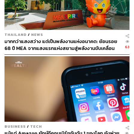
THAILAND
/
NEWS
The Challenging Responsibility
มากกว่าแสงสว่าง แต่เป็นพลังงานแห่งอนาคต: ย้อนรอย
เจนนี่:
สิ่งที่ประทับใจบริษัทมากที่สุดคือ การให้โอกาสเจนนี่
63
68 ปี MEA จากแสงแรกแห่งสยามสู่พลังงานขับเคลื่อน
คิดคอนเซปต์และเปิดตัว Shogi น้องหมาคอร์กี้ มาสคอตของ
เมือง ผ่าน MEA SPARK
Shopee ประเทศไทยค่ะ โปรเจกต์นี้ทำให้เจนนี่ได้เรียนรู้ถึง
ความแตกต่างของการทำงานในชีวิตจริงกับทฤษฎีใน
ห้องเรียน และได้เข้าใจจริงๆ ถึงความรับผิดชอบ ความกดดัน
ของการทำงาน และการจัดการและสื่อสารกับหลายๆ ทีมและ
หลายๆ ฝ่าย ทั้งผู้บริหารไปจนถึงผู้ใช้ Shopee ค่ะ”
จุดรวมที่ทุกครั้งพูดเป็นเสียงเดียวกันคือ ตั้งแต่เริ่มทำงานมา
ก็ได้ทำอะไรที่ท้าทายมาเสมอ ตั้งแต่การเริ่มธุรกิจใหม่ๆ ใน
เมืองไทยของบริษัท การมีส่วนผลักดันในธุรกิจที่สำคัญ และ
ไม่ว่าจะเป็นดูแลทีมที่มีคนจำนวนหลายร้อยคนที่กระจายอยู่
BUSINESS
/
TECH
ทั่วประเทศ หรือการร่วมเปิดผลิตภัณฑ์ใหม่ๆ ของบริษัท
แม้แต่ Amazon ยักษ์อีคอมเมิร์ซอันดับ 1 ของโลก ยังพ่าย