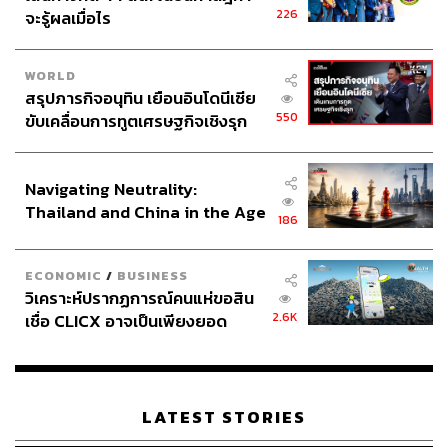
can make real impact.” ตอนนี้น้องๆ หรือคนอ่าน THE
226
จะรู้ผลเมื่อไร
STANDARD คงกำลังอ่านเกี่ยวกับ iMAP อยู่ เจนนี่อยากให้
คนที่มีความกล้าพอที่จะเข้าหาโอกาส ได้ลองมาสมัคร ได้
ลองสร้างสรรค์ผลงาน และทำงานที่มีความสำคัญจริงๆ ใน
WORLD
สรุปภารกิจอนุทิน เยือนอินโดนีเซีย
ธุรกิจของบริษัทระหว่างช่วง 4 Rotations ของโปรแกรมนี้ค่ะ”
550
ขับเคลื่อนการทูตเศรษฐกิจเชิงรุก
สำหรับ Sea iMAP เป็นโปรแกรมที่ให้โอกาส ทั้งโอกาสใน
ประกาศหุ้นส่วนยุทธศาสตร์ไทย –
การทำงานที่ท้าทาย โอกาสที่จะได้รับคำแนะนำโดยตรงจาก
อินโดนีเซีย
ผู้บริหารระดับสูง โอกาสในการได้ทำงานและแลกเปลี่ยนกับ
Navigating Neutrality:
คนเก่งๆ ทั้งในไทยและต่างประเทศ ที่สำคัญที่สุดคือ โอกาส
Thailand and China in the Age
ในการพัฒนาและค้นพบตัวเอง ได้มีโอกาสในการค้นพบ
186
of a New Global Order
Better Version ในแบบที่อยากเป็น
ECONOMIC
/
BUSINESS
สามารถสมัครเข้าร่วม iMAP ได้ที่
career.seathailand.com/i
วิเคราะห์ปรากฏการณ์คนแห่ขอสิน
map
2.6K
เชื่อ CLICX อาจเป็นเพียงยอด
ภูเขาน้ำแข็ง ของปัญหาหนี้ครัว
พิสูจน์อักษร:
ภาวิกา ขันติศรีสกุล
เรือนไทยที่ถูกซุกไว้
TAGS:
Advertorial
Garena
AirPay
Shopee
LATEST STORIES
Sea (Thailand)
International Management Associate Program