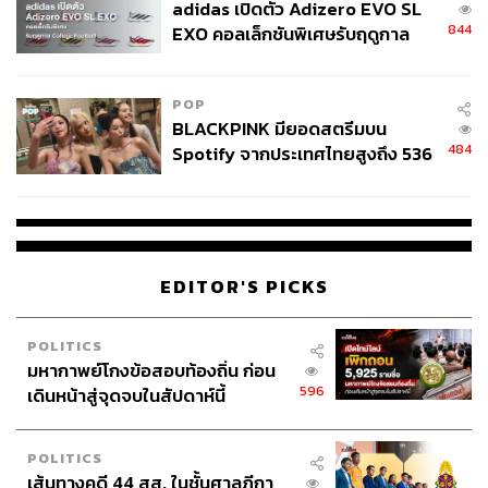
adidas เปิดตัว Adizero EVO SL
844
EXO คอลเล็กชันพิเศษรับฤดูกาล
เจนนี่:
“Better Version of Jenny คือเจนนี่มีทักษะด้าน
College Football
Interpersonal Skill ที่ดีขึ้น เราจำเป็นต้องทำงานกับคนหลาย
คน แล้วมันไม่ใช่ว่าเราคุยกับใครสักหนึ่งชั่วโมง แล้วเราจะ
POP
รู้จักตัวเขาทั้งหมด คือต้องให้เวลากับเขาจริงๆ ซึ่งถ้าพัฒนา
BLACKPINK มียอดสตรีมบน
ตรงนี้ได้ เราคิดว่าเราจะนำทีมไปได้ไกลกว่านี้ค่ะ แล้วมันจะ
484
Spotify จากประเทศไทยสูงถึง 536
ทำให้ทีมดีขึ้น มีความสุขขึ้น งานทุกอย่างก็จะออกมาดีขึ้น
ล้านครั้ง ตลอด 10 ปีที่ผ่านมา
ตามไปด้วย เพราะงานทุกงานเกิดขึ้นจากคนจริงๆ”
เบิร์ด:
“Better Version of Bird คือการที่ได้มองโลกในหลาย
มุมมองมากขึ้น เมื่อก่อนผมมองโลกในแง่เดียวมาตลอด คือ
EDITOR'S PICKS
ถ้า Output คือ A ผมก็จะเอาแค่ A แต่พอมาที่นี่ทำให้รู้ว่า
แต่ละคนมีความคิดที่แตกต่าง เพราะแต่ละคนมีประสบการณ์
POLITICS
ที่แตกต่างกัน มีเหตุผลแตกต่างกัน และด้วยบริษัทมันเร็ว
มหากาพย์โกงข้อสอบท้องถิ่น ก่อน
ทำให้ต้องเปิดรับมากขึ้น มองโลกหลายมุมมากขึ้น”
596
เดินหน้าสู่จุดจบในสัปดาห์นี้
Now or Never?
POLITICS
เจนนี่:
“The present is a gift because it is the time when we
เส้นทางคดี 44 สส. ในชั้นศาลฎีกา