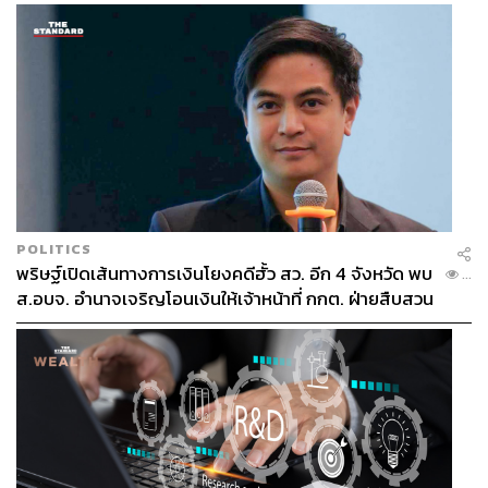
(iMAP)
รวมพร ศิระธนาพันธ์
เจนจิรา ยศสมศักดิ์
ทชภณ สุกิจจานุภาพ
POLITICS
162
พริษฐ์เปิดเส้นทางการเงินโยงคดีฮั้ว สว. อีก 4 จังหวัด พบ
...
ส.อบจ. อำนาจเจริญโอนเงินให้เจ้าหน้าที่ กกต. ฝ่ายสืบสวน
ABOUT THE AUTHOR
THE STANDARD TEAM
กองบรรณาธิการ THE STANDARD