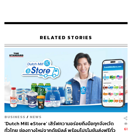
สำหรับ เบิร์ด-ทชภณ สุกิจจานุภาพ เขาแบ่งปันประสบการณ์ที่
RELATED STORIES
เคยไม่ผ่านตอนสมัครในครั้งแรก และเหตุผลที่ทำให้เขา
ตัดสินใจกลับมาสมัครโครงการ iMAP อีกครั้ง “ช่วงนั้นผมเข้า
มาถึงรอบสุดท้ายแล้วนะ จำได้ว่าหลังจากเข้าสัมภาษณ์กับพี่
นก (CEO) ไม่นาน พี่นกก็โทร.มาบอกผล สรุปว่า ไม่ได้ครับ
(หัวเราะ) พี่นกก็แนะนำ ว่าตรงไหนที่เราควรปรับ ตรงไหน
ควรแก้ ตอนนั้นก็รู้สึกแปลกใจว่าทำไม CEO เค้าถึงมานั่งคุย
กับเด็กคนหนึ่ง แล้วยังแนะนำทั้งการทำงานต่างๆ ตอนนั้น
รู้สึกเสียใจมากจนถึงขั้นที่มีความคิดว่าจะไม่กลับมาทำงานที่
นี่อีกแล้ว ผมเลยใช้เวลาหนึ่งปีจากนั้นไปค้นหาและพัฒนาตัว
เอง โดยไปทำงานที่องค์กรอื่นก่อน พอทำได้สักพัก ผมก็ตัดสิน
ใจกลับมา ถ้าถามผมว่าทำไมถึงกลับมา และทำไมความคิด
BUSINESS
/
NEWS
เด็กๆ ตอนนั้นที่บอกว่าจะไม่กลับมาอีกแล้วถึงหายไป เอา
‘Dutch Mill eStore’ เสิร์ฟความอร่อยถึงมือทุกจังหวัด
จริงๆ นะครับ เราไม่รู้หรอกว่า เราอยากได้สิ่งสิ่งหนึ่งมาก
61
ทั่วไทย ช่องทางใหม่จากดัชมิลล์ พร้อมโปรโมชันส่งฟรีทั่ว