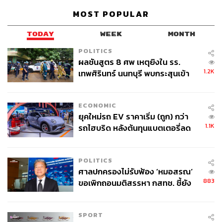
เรากำลังจะไปเรียนต่อค่ะ ตอนแรกเราไม่อยากบอกหัวหน้า
MOST POPULAR
เราว่าจะไปเรียนต่อ เพราะเราเองก็กลัวนะ รู้สึกผิด ไม่รู้ว่า
หัวหน้าเขาจะคิดอย่างไร เพราะตอนนั้นเราก็เป็นหัวหน้าทีม
TODAY
WEEK
MONTH
อยู่ด้วย ถ้าออกไปมันอาจส่งผลกระทบกับทีม กับบริษัท แต่
POLITICS
สุดท้ายเราก็บอก ปรากฏว่า ทุกคนช่วยเหลือเรามาก
ผลชันสูตร 8 ศพ เหตุยิงใน รร.
สนับสนุนให้ไปเรียนต่อ
ให้คำแนะนำเรื่องการไปเรี
ยน MBA ที่
1.2K
เทพศิรินทร์ นนทบุรี พบกระสุนเข้า
Oxford University ทำให้
เรารู้สึกว่าที่นี่สนใจและสนับสนุน
จุดสำคัญ ‘ศีรษะ-หน้าอก’ ครูถูกยิง
เรื่องการเติบโตและการเรียนรู้ของเราจริงๆ ซึ่งเป็นสิ่งที่เรา
4 นัด จากระยะไกล
ชอบมากเลย” นี่คือความในใจของทุกคนที่ประทับใจกับการ
ECONOMIC
สนับสนุน
ยุคใหม่รถ EV ราคาเริ่ม (ถูก) กว่า
1.1K
รถไฮบริด หลังต้นทุนแบตเตอรี่ลด
เบิร์ด:
“ความ Flat ขององค์กร คือสิ่งที่ผมประทับใจมากที่สุด
ลง - จีนแห่บุกตลาดเกิดใหม่
ครับ ตั้งแต่ที่ผมสัมผัสโลกของการทำงานจริงมา แทบไม่มี
ที่ไหนเลยที่พนักงานคนหนึ่งสามารถออกไอเดีย คุยเรื่องงาน
POLITICS
ศาลปกครองไม่รับฟ้อง ‘หมอสรณ’
คุยเรื่องส่วนตัวหรือแม้กระทั่งร้องไห้เพราะอกหักต่อหน้า
883
ขอเพิกถอนมติสรรหา กสทช. ชี้ยัง
Country Product Manager ได้โดยไม่รู้สึกอึดอัดเหมือนที่ Sea
ไม่ใช่ผู้เดือดร้อนเสียหาย
ให้ผมได้เลย (หัวเราะ)”
SPORT
The Better Version of Yourself