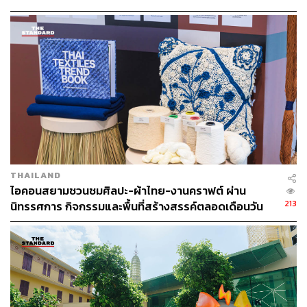
ขนาดไหน ถ้าเราไม่ได้เสียโอกาสนั้นไปก่อน ช่วงที่ผมทำงาน
ประเทศ ส่งไว สั่งก่อนเที่ยง ได้ของวันถัดไป ส่งสินค้าแบบ
อยู่ที่เก่า งานก็สนุกดีนะครับ ได้เรียนรู้สิ่งใหม่ๆ ทุกวัน และได้
เย็นตรงจากโรงงาน [ADVERTORIAL]
ใช้กระบวนการคิดเยอะมากในการวิเคราะห์และคิดกลยุทธ์
ต่างๆ แต่สิ่งที่องค์กรเก่าอาจไม่สามารถให้ได้คือ ความไวใน
การทำงาน การรับฟังเวลาเราเสนอไอเดีย เพราะเราเป็นแค่
เด็กที่ยังไม่ได้มีประสบการณ์มากมาย โอกาสในการลองผิด
ลองถูก และความที่คนคนหนึ่งสามารถเป็นฟันเฟืองสำคัญ
ขององค์กรได้ ซึ่งมันคือ 3 สิ่งที่ผมต้องการในชีวิตการทำงาน
และผมเชื่อว่า Sea อาจเป็นองค์กรที่สามารถให้ได้ เลยตัดสิน
ใจมาสมัครครั้งที่ 2 ครับ”
THAILAND
ไอคอนสยามชวนชมศิลปะ-ผ้าไทย-งานคราฟต์ ผ่าน
213
นิทรรศการ กิจกรรมและพื้นที่สร้างสรรค์ตลอดเดือนวัน
แม่ [ADVERTORIAL]