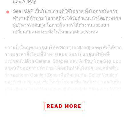
และ AirPay
Sea iMAP เป็นโปรแกรมที่ให้โอกาส ทั้งโอกาสในการ
ทำงานที่ท้าทาย โอกาสที่จะได้รับคำแนะนำโดยตรงจาก
ผู้บริหารระดับสูง โอกาสในการได้ทำงานและแลก
เปลี่ยนกับคนเก่งๆ ทั้งในไทยและต่างประเทศ
ความยิ่งใหญ่ของกลุ่มบริษัท Sea (Thailand) ถอดรหัสได้จาก
การมองหาสิ่งใหม่ที่ท้าทายเสมอ Sea เป็นกลุ่มบริษัทที่
ประกอบไปด้วย Garena, Shopee และ AirPay โดย Sea มอง
หาคนที่ชอบความท้าทาย ได้ลงมือทำสิ่งใหม่ๆ และกล้าที่จะ
ก้าวออกจาก Comfort Zone เพื่อที่จะพบกับ ‘Better Version’
ของตัวพวกเขาเอง เพื่อให้เข้าใจมากขึ้น วันนี้เรามาคุยกับทีม
งาน International Management Associate Program (iMAP)
ทั้ง 3 คน รวม-รวมพร ศิระธนาพันธ์, เจนนี่-เจนจิรา ยศสม
ศักดิ์ และ เบิร์ด-ทชภณ สุกิจจานุภาพ ว่าพวกเขามีมุมมอง
READ MORE
อย่างไรจากการทำงานใน Sea
The Beginning