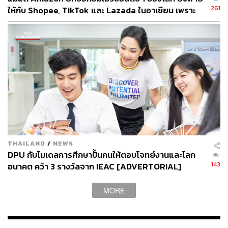
ทั้งหมดนี้ เป็นทั้งความกดดันและความท้าทาย แม้ต้องทำงาน
261
ให้กับ Shopee, TikTok และ Lazada ในอาเซียน เพราะ
หนักมากขึ้น แต่สิ่งที่สำคัญคือ มันแสดงถึงการที่บริษัทเชื่อใจ
ยกโมเดลอเมริกันมาใช้ทั้งชุดกับตลาดที่คนดูราคาก่อน
และไว้ใจ เป็นสิ่งที่น่าจะหาได้ยากจากองค์กรอื่น
แบรนด์
THAILAND
/
NEWS
DPU กับโมเดลการศึกษาปั้นคนให้ตอบโจทย์งานและโลก
143
อนาคต คว้า 3 รางวัลจาก IEAC [ADVERTORIAL]
MORE
The Impression
รวม:
“มีเรื่องที่ประทับใจที่สุดกับบริษัทนี้ เรื่องนี้เกิดขึ้นตั้งแต่ที่