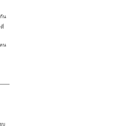
กัน
ี่
ไหน
ียบ