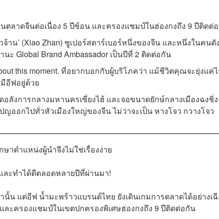
นตลาดจีนต่อเนื่อง 5 ปีซ้อน และครองแชมป์ในฮ่องกงถึง 9 ปีติดต่อ
ียวจ้าน’ (Xiao Zhan) ซูเปอร์สตาร์เบอร์หนึ่งของจีน และหนึ่งในคนดังท
นะ Global Brand Ambassador เป็นปีที่ 2 ติดต่อกัน
out this moment. ที่อยากบอกกับผู้บริโภคว่า แม้ชีวิตคุณจะยุ่งแค่
ีอีฟอยู่ด้วย
ุดอลังการกลางมหานครเซี่ยงไฮ้ และจอขนาดยักษ์กลางเมืองฉงชิ่ง
ออกไปทั่วหัวเมืองใหญ่ของจีน ไม่ว่าจะเป็น หางโจว กวางโจว
ักษาตำแหน่งผู้นำจึงไม่ใช่เรื่องง่าย
ด้ และทำได้ดีตลอดหลายปีที่ผ่านมา!
ั้น แต่อีฟ น้ำมะพร้าวแบรนด์ไทย ยังเดินเกมการตลาดได้อย่างเฉ
น และครองแชมป์ในเขตปกครองพิเศษฮ่องกงถึง 9 ปีติดต่อกัน