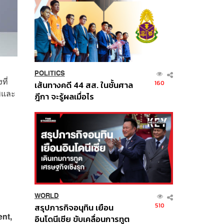
POLITICS
ที่
160
เส้นทางคดี 44 สส. ในชั้นศาล
าพและ
ฎีกา จะรู้ผลเมื่อไร
WORLD
510
สรุปภารกิจอนุทิน เยือน
nt,
อินโดนีเซีย ขับเคลื่อนการทูต