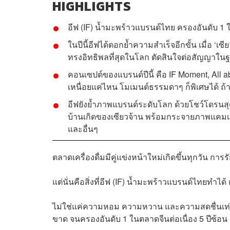
HIGHLIGHTS
อีฟ (IF) น้ำมะพร้าวแบรนด์ไทย ครองอันดับ 1 ใ
ในปีนี้อีฟได้ตอกย้ำความสำเร็จอีกขั้น เมื่อ ‘เซ
ทรงอิทธิพลที่สุดในโลก
ตัดสินใจต่อสัญญาในฐา
คอนเซปต์ของแบรนด์ปีนี้ คือ IF Moment, All ab
เหนื่อยแค่ไหน โมเมนต์ธรรมดาๆ ก็พิเศษได้ ถ้าม
อีฟยังย้ำภาพแบรนด์ระดับโลก ด้วยโชว์โดรนส
บ้านเกิดของเซียวจ้าน
พร้อมกระจายภาพแคมเปญ
และอื่นๆ
ตลาดเครื่องดื่มมีคู่แข่งหน้าใหม่เกิดขึ้นทุกวัน การร
แต่นั่นคือสิ่งที่อีฟ (IF) น้ำมะพร้าวแบรนด์ไทยทำไ
ไม่ใช่แค่ความหอม ความหวาน และความสดชื่นเท่าน
ขาด จนครองอันดับ 1 ในตลาดจีนต่อเนื่อง 5 ปีซ้อ