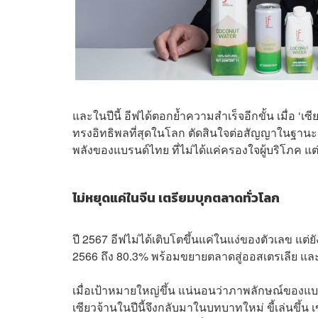
และในปีนี้ อีฟได้ตอกย้ำความสำเร็จอีกขั้น เมื่อ ‘เซ
ทรงอิทธิพลที่สุดในโลก ตัดสินใจต่อสัญญาในฐานะ 
พลังของแบรนด์ไทย ที่ไม่ได้แค่ครองใจผู้บริโภค แ
ไม่หยุดแค่ในจีน เตรียมบุกตลาดทั่วโลก
ปี 2567 อีฟไม่ได้เติบโตขึ้นแค่ในแง่ของตัวเลข แต่ยั
2566 ถึง 80.3% พร้อมขยายตลาดสู่ออสเตรเลีย แล
เมื่อเป้าหมายใหญ่ขึ้น แน่นอนว่าภาพลักษณ์ของแบ
เซียวจ้านในปีนี้จึงกลับมาในบทบาทใหม่ ขี้เล่นขึ้น