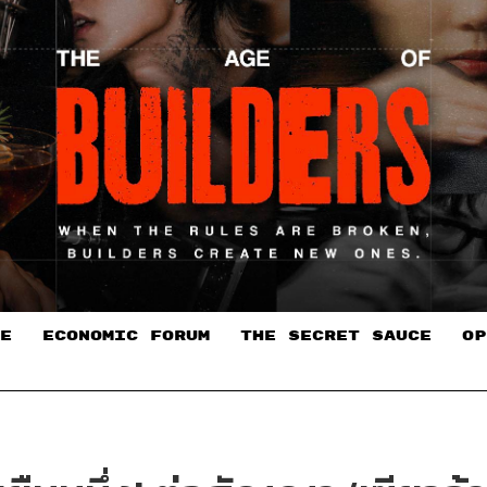
E
ECONOMIC FORUM
THE SECRET SAUCE​
OP