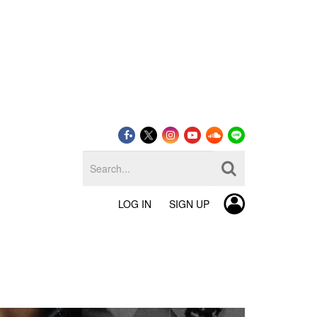
LOG IN
SIGN UP