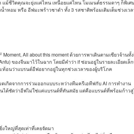
่า แม้ชีวิตคุณจะยุ่งแค่ไหน เหนื่อยแค่ไหน โมเมนต์ธรรมดาๆ ก็พิเศษ
้าวน้ำหอม หรือ อีฟมะพร้าวชาดำ ทั้ง 3 รสชาติพร้อมเติมเต็มช่วงเวล
oment, All about this moment ด้วยการพาเดินตามเซียวจ้านทั้
nfu) ของจีนมาไว้ในฉาก โดยมีคำว่า if ซ่อนอยู่ในรายละเอียดเล็ก
ะท้อนว่าแบรนด์อีฟอยากอยู่ในทุกช่วงเวลาของผู้บริโภค
ั้งหมดเกิดจากการร่วมออกแบบระหว่างทีมครีเอทีฟกับ AI การทำงาน
ได้ชัดว่าอีฟไม่ใช่แค่แบรนด์ที่ทันสมัย แต่คือแบรนด์ที่พร้อมก้าวสู
งใหญ่ที่สุดเท่าที่เคยจัดมา