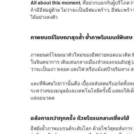
All about this moment.
ที่อยากบอกกับผู้บริโภคว
ถ้ามีอีฟอยู่ด้วย ไม่ว่าจะเป็นอีฟมะพร้าว, อีฟมะพร
ได้อย่างลงตัว
ภาพยนตร์โฆษณาสุดล้ำ ย้ำภาพโมเมนต์พิเศษ
ภาพยนตร์โฆษณาตัวใหม่ของอีฟถ่ายทอดแนวคิด IF M
ในจินตนาการ เดินเล่นกลางเมืองจำลองถนนอันฟู่ (A
ว่าจะเป็นเงา หลอด แสงไฟ หรือแม้แต่ป้ายริมทาง ส
และที่พิเศษไปกว่านั้นคือ เบื้องหลังสตอรีบอร์ดท
ระหว่างของมนุษย์และเทคโนโลยีครั้งนี้ แสดงให้เห็น
แห่งอนาคต
อลังการกว่าทุกครั้ง ด้วยโดรนกลางเซี่ยงไฮ้
อีฟยังย้ำภาพแบรนด์ระดับโลก ด้วยโชว์สุดอลังการ ยิ่