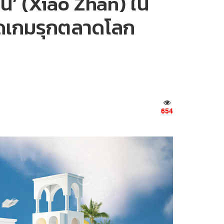
้าน’ (Xiao Zhan) ใน
ิดเกมรุกตลาดโลก
654