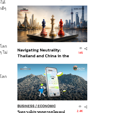
ได้
เศรษฐกิจเชิงรุก ประกาศหุ้น
าดีๆ
ส่วนยุทธศาสตร์ไทย –
อินโดนีเซีย
งโลก
Navigating Neutrality:
ๆ ไม่
145
Thailand and China in the
Age of a New Global
Order
่โลก
BUSINESS
/
ECONOMIC
2.4K
วิเคราะห์ปรากฏการณ์คนแห่