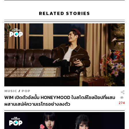
RELATED STORIES
สำหรับ HYBS นับว่าเป็นอีกหนึ่งวงดูโอ้ชื่อดังที่เป็นที่รู้จัก
อย่างกว้างขวางทั้งในไทยและต่างประเทศ โดยเริ่มปล่อย
ซิงเกิลแรกอย่าง
Ride
ออกมาในปี 2564 ก่อนที่จะปล่อยผล
MUSIC
/
POP
WIM เปิดตัวอัลบั้ม HONEYMOOD ในสไตล์โซลป๊อปที่ผสม
งานเพลงยอดฮิตตามมาอย่างต่อเนื่อง เช่น
Dancing with my
274
ผสานเสน่ห์ความเรโทรอย่างลงตัว
phone
,
Killer
,
Tip Toe, Let It Rain
ฯลฯ
อ้างอิง:
www.facebook.com/hybsband/posts/pfbid021CkbNE