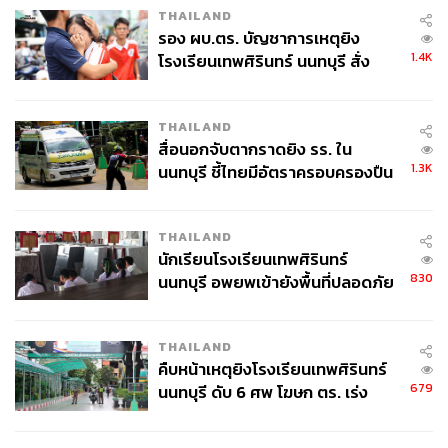
THAILAND
รอง ผบ.ตร. บัญชาการเหตุยิง
1.4K
โรงเรียนเทพศิรินทร์ นนทบุรี สั่ง
ค้นหา 2 รอบยืนยันไร้คนติดค้าง พบ
ศพปู่-ย่าที่บ้านพักผู้ก่อเหตุ
THAILAND
สื่อนอกจับตากราดยิง รร. ใน
1.3K
นนทบุรี ชี้ไทยมีอัตราครอบครองปืน
สูงในระดับต้นของภูมิภาค
THAILAND
นักเรียนโรงเรียนเทพศิรินทร์
830
นนทบุรี อพยพเข้ายังพื้นที่ปลอดภัย
ชั่วคราว หลังเหตุใช้อาวุธปืนภายใน
โรงเรียนคลี่คลาย
THAILAND
คืบหน้าเหตุยิงโรงเรียนเทพศิรินทร์
679
นนทบุรี ดับ 6 ศพ โฆษก ตร. เร่ง
สอบปมขโมยปืนปู่ก่อเหตุ