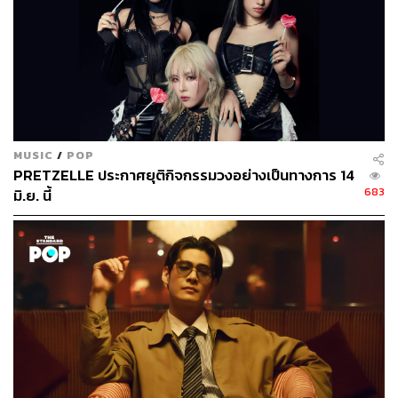
1o8X4PZQvYrfRgZjcZy3581CRFaJnCkdKKh7Spw
RdJGdum4cXcPydHFLr4l
TAGS:
HYBS
ยุบวง
เจมส์ อลิน วี
กานต์-กษิดิ์เดช หงส์ลดารมภ์
MUSIC
/
POP
PRETZELLE ประกาศยุติกิจกรรมวงอย่างเป็นทางการ 14
683
มิ.ย. นี้
12.3K
ABOUT THE AUTHOR
สุพัฒน์ ศิวะพรพันธ์
Content Creator ผู้หลงใหลในทุกศาสตร์และ
วัฒนธรรมของประเทศญี่ปุ่น