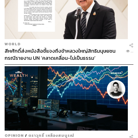
WORLD
สีหศักดิ์ส่งหนังสือชี้แจงถึงข้าหลวงใหญ่สิทธิมนุษยชน
...
กรณีรายงาน UN ‘คลาดเคลื่อน-ไม่เป็นธรรม’
OPINION
/
ตราวุทธิ์ เหลืองสมบูรณ์