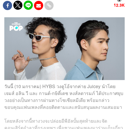
12.3K
วันนี้ (10 มกราคม) HYBS วงดูโอ้จากค่าย Juicey นำโดย
เจมส์ อลิน วี และ กานต์-กษิดิ์เดช หงส์ลดารมภ์ ได้ประกาศยุบ
วงอย่างเป็นทางการผ่านทางโซเชียลมีเดีย พร้อมกล่าว
ขอบคุณแฟนเพลงที่คอยติดตามและสนับสนุนผลงานเสมอมา
โดยหลังจากนี้ทางวงจะปล่อยอีพีอัลบั้มสุดท้ายและจัด
คอนเสิร์ตอำลาที่กรุงเทพฯ เพื่อชวนแฟนเพลงมาร่วมเก็บเกี่ยว