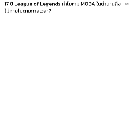
17 ปี League of Legends ทำไมเกม MOBA ในตำนานถึง
...
ไม่หายไปตามกาลเวลา?
News
Wealth
Pop
Podcast
Video
Now
Opinion
Careers
Events
Privacy
About
Contact
Policy
FOR
ADVERTISING
MEMBERSHIP