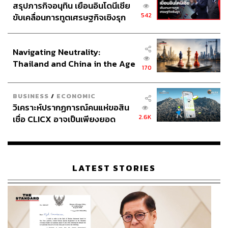
สรุปภารกิจอนุทิน เยือนอินโดนีเซีย
542
ขับเคลื่อนการทูตเศรษฐกิจเชิงรุก
ประกาศหุ้นส่วนยุทธศาสตร์ไทย –
อินโดนีเซีย
Navigating Neutrality:
Thailand and China in the Age
170
of a New Global Order
BUSINESS
/
ECONOMIC
วิเคราะห์ปรากฏการณ์คนแห่ขอสิน
2.6K
เชื่อ CLICX อาจเป็นเพียงยอด
ภูเขาน้ำแข็ง ของปัญหาหนี้ครัว
เรือนไทยที่ถูกซุกไว้
LATEST STORIES