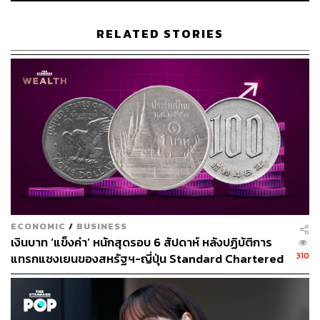
RELATED STORIES
485
ABOUT THE AUTHOR
ภัทรณกัญ อนันเต่า
กองบรรณาธิการคัลเจอร์ สำนักข่าว THE
STANDARD
ECONOMIC
/
BUSINESS
เงินบาท ‘แข็งค่า’ หนักสุดรอบ 6 สัปดาห์ หลังปฏิบัติการ
310
แทรกแซงเยนของสหรัฐฯ-ญี่ปุ่น Standard Chartered
เปิดเป้าสิ้นปีนี้จ่อแข็งต่อแตะ 32.50 บาทต่อดอลลาร์