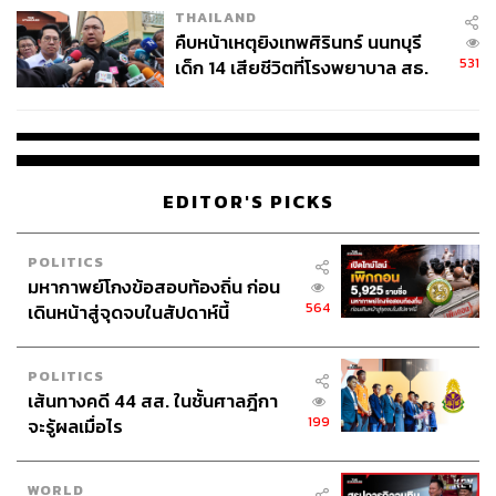
THAILAND
คืบหน้าเหตุยิงเทพศิรินทร์ นนทบุรี
531
เด็ก 14 เสียชีวิตที่โรงพยาบาล สธ.
ยืนยันครูเสียชีวิต 5 ราย เจ็บ 22
ราย
EDITOR'S PICKS
POLITICS
มหากาพย์โกงข้อสอบท้องถิ่น ก่อน
564
เดินหน้าสู่จุดจบในสัปดาห์นี้
POLITICS
เส้นทางคดี 44 สส. ในชั้นศาลฎีกา
199
จะรู้ผลเมื่อไร
WORLD