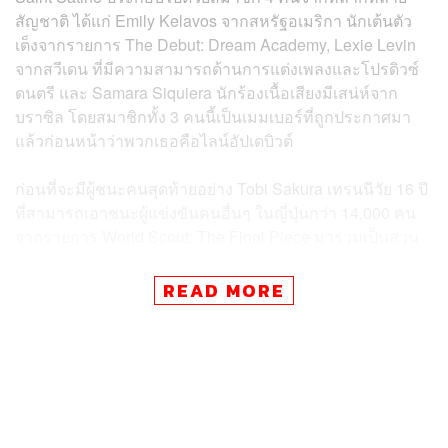
สัญชาติ ได้แก่ Emily Kelavos จากสหรัฐอเมริกา นักเต้นตัว
เต็งจากรายการ The Debut: Dream Academy, Lexie Levin
จากสวีเดน ที่มีความสามารถด้านการแต่งเพลงและโปรดิวซ์
ดนตรี และ Samara Siquiera นักร้องเนื้อเสียงมีเสน่ห์จาก
บราซิล โดยสมาชิกทั้ง 3 คนนี้เป็นเมมเบอร์ที่ถูกประกาศมา
แล้วก่อนหน้าว่าพวกเธอคือไลน์อัปเดบิวต์
ก่อนที่จะมีผู้ชนะคนสุดท้ายอย่าง Tobi Sakura เทรนนีวัย 16 ปี
ที่สามารถเอาชนะผู้แข่งขันคนอื่นๆ ในญี่ปุ่นกว่า 14,000 คน
จากรายการ World Scout: The Final Piece มาร่วมเป็นส่วน
หนึ่งของวงในช่วงรอบไฟนอลนั่นเอง
READ MORE
ทั้งนี้ แฟนๆ จะรู้จักชื่อของวงในนามโปรเจกต์ชั่วคราวว่า
Prelude แต่พวกเขาเพิ่งเปลี่ยนมาใช้ชื่อ Saint Satine เพื่อสื่อ
ถึงความเป็นเลิศทางดนตรี เสน่ห์อันโดดเด่น (Saint) รวมทั้ง
ภาพลักษณ์ที่นุ่มนวลสง่างาม (Satine)
ในวันประกาศผล พวกเธอยังเปิดตัวซิงเกิลเดบิวต์ PARTY b4