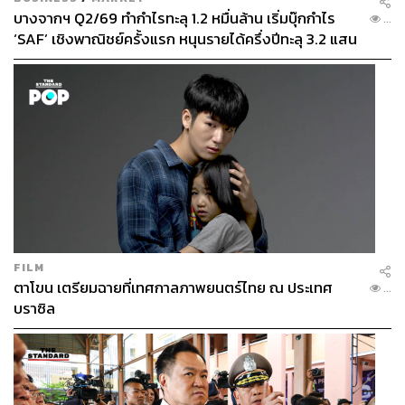
บางจากฯ Q2/69 ทำกำไรทะลุ 1.2 หมื่นล้าน เริ่มบุ๊กกำไร
...
‘SAF’ เชิงพาณิชย์ครั้งแรก หนุนรายได้ครึ่งปีทะลุ 3.2 แสน
ล้าน
FILM
ตาโขน เตรียมฉายที่เทศกาลภาพยนตร์ไทย ณ ประเทศ
...
บราซิล