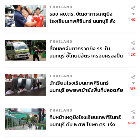
THAILAND
รอง ผบ.ตร. บัญชาการเหตุยิง
1.4K
โรงเรียนเทพศิรินทร์ นนทบุรี สั่ง
ค้นหา 2 รอบยืนยันไร้คนติดค้าง พบ
ศพปู่-ย่าที่บ้านพักผู้ก่อเหตุ
THAILAND
สื่อนอกจับตากราดยิง รร. ใน
1.2K
นนทบุรี ชี้ไทยมีอัตราครอบครองปืน
สูงในระดับต้นของภูมิภาค
THAILAND
นักเรียนโรงเรียนเทพศิรินทร์
817
นนทบุรี อพยพเข้ายังพื้นที่ปลอดภัย
ชั่วคราว หลังเหตุใช้อาวุธปืนภายใน
โรงเรียนคลี่คลาย
THAILAND
คืบหน้าเหตุยิงโรงเรียนเทพศิรินทร์
668
นนทบุรี ดับ 6 ศพ โฆษก ตร. เร่ง
สอบปมขโมยปืนปู่ก่อเหตุ