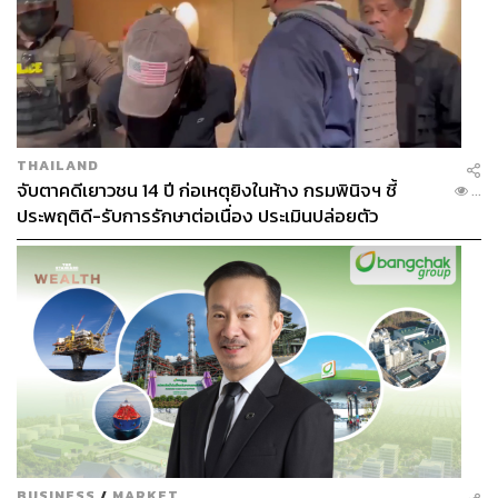
THAILAND
จับตาคดีเยาวชน 14 ปี ก่อเหตุยิงในห้าง กรมพินิจฯ ชี้
...
ประพฤติดี-รับการรักษาต่อเนื่อง ประเมินปล่อยตัว
BUSINESS
/
MARKET