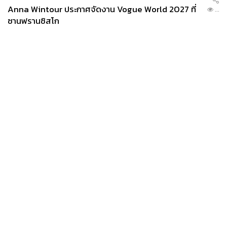
Anna Wintour ประกาศจัดงาน Vogue World 2027 ที่
...
ซานฟรานซิสโก
News
Wealth
Pop
Podcast
Video
Now
Opinion
Careers
Events
Privacy
About
Contact
Policy
FOR
ADVERTISING
MEMBERSHIP