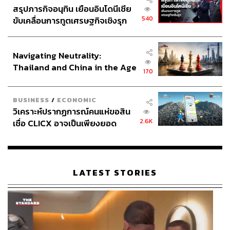
สรุปภารกิจอนุทิน เยือนอินโดนีเซีย
540
ขับเคลื่อนการทูตเศรษฐกิจเชิงรุก
ประกาศหุ้นส่วนยุทธศาสตร์ไทย –
อินโดนีเซีย
Navigating Neutrality:
Thailand and China in the Age
170
of a New Global Order
BUSINESS
/
ECONOMIC
วิเคราะห์ปรากฏการณ์คนแห่ขอสิน
2.6K
เชื่อ CLICX อาจเป็นเพียงยอด
ภูเขาน้ำแข็ง ของปัญหาหนี้ครัว
เรือนไทยที่ถูกซุกไว้
LATEST STORIES