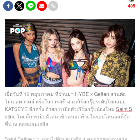
485
เมื่อวันที่ 12 พฤษภาคม ที่ผ่านมา HYBE x Geffen สานต่อ
โมเดลความสำเร็จในการสร้างวงเกิร์ลกรุ๊ประดับโลกแบบ
KATSEYE อีกครั้ง ด้วยการเปิดตัวเกิร์ลกรุ๊ปน้องใหม่
Saint S
atine
โดยมีการเปิดตัวสมาชิกคนสุดท้ายในรอบไฟนอลที่จัด
ขึ้น ณ ลอสแอนเจลิส
Saint Satine ประกอบไปด้วยสมาชิก 4 คนจากหลากหลาย