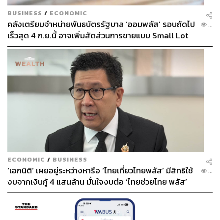
“พรรคเพื่อให้ความสำคัญกับประชาชนทุกภาคส่วน เรามี
ความตั้งใจอย่างยิ่งที่จะผลักดันการปรับขึ้นค่าแรงตามอัตรา
BUSINESS
/
ECONOMIC
คลังเตรียมจำหน่ายพันธบัตรรัฐบาล ‘ออมพลัส’ รอบถัดไป
การเติบโตทางเศรษฐกิจ ทุกอย่างต้องสัมพันธ์กันและสมดุล
...
เร็วสุด 4 ก.ย.นี้ อาจเพิ่มสัดส่วนการขายแบบ Small Lot
กับทุกฝ่าย ภายใต้เป้าหมายที่จะทำให้ชีวิตความเป็นอยู่ของพี่
First มากขึ้น
น้องประชาชนดีขึ้น จะเลือกคิดเพียงมิติใดมิติหนึ่งเท่านั้นไม่
ได้” ชนินทร์กล่าว
TAGS:
พรรคก้าวไกล
Key Messages
เซีย จำปาทอง
สภาผู้แทนราษฎร
กฎหมายคุ้มครองแรงงาน
ECONOMIC
/
BUSINESS
‘เอกนิติ’ เผยอยู่ระหว่างหารือ ‘ไทยเที่ยวไทยพลัส’ มีสิทธิใช้
...
งบจากเงินกู้ 4 แสนล้าน มั่นใจงบต่อ ‘ไทยช่วยไทย พลัส’
เฟส 2 มีเพียงพอ
2.7K