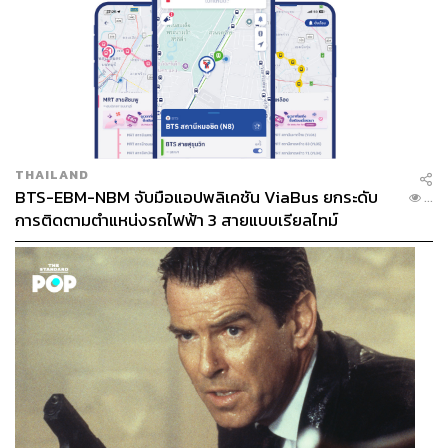
ABOUT THE AUTHOR
ไพศาล ฮาแว
Junior Content Creator ประจำกอง
บรรณาธิการข่าว
THAILAND
BTS-EBM-NBM จับมือแอปพลิเคชัน ViaBus ยกระดับ
...
การติดตามตำแหน่งรถไฟฟ้า 3 สายแบบเรียลไทม์