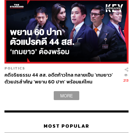
ก้าวไกลประสานเสียงสนับสนุน
ตลอดระยะเวลาการเปิดอภิปรายร่าง พ.ร.บ.คุ้มครองแรงงาน
ทั้ง 3 ฉบับ สส. ก้าวไกลต่างอภิปรายสนับสนุน ยกเหตุผลความ
จำเป็นที่ต้องผลักดันร่างกฎหมายคุ้มครองแรงงาน โดย
อัตราส่วนในการอภิปรายคือ สส. พรรคฝ่ายค้าน 3 คน ก่อน
สลับมา สส. พรรคฝ่ายรัฐบาล 1 คน
อภิสิทธิ์ ไล่สัตรูไกล สส. บัญชีรายชื่อ พรรคก้าวไกล อภิปราย
POLITICS
สนับสนุนร่างกฎหมายคุ้มครองแรงงานที่เสนอโดยเซีย ซึ่งจะ
คดีจริยธรรม 44 สส. อดีตก้าวไกล กลายเป็น ‘เกมยาว’
ครอบคลุมแรงงานสร้างสรรค์ที่ปัจจุบันไม่ได้ถูกคุ้มครองตาม
213
ตัวแปรสำคัญ ‘พยาน 60 ปาก’ พร้อมแค่ไหน
กฎหมายนี้
MORE
ขณะที่ ศิริโรจน์ ธนิกกุล สส. สมุทรสาคร พรรคก้าวไกล อดีต
ไรเดอร์ อภิปรายสนับสนุนถึงเนื้อหาร่างกฎหมายดังกล่าวว่า
จะทำให้พี่น้องเพื่อนไรเดอร์ได้รับการคุ้มครองตามกฎหมาย
แรงงาน ซึ่งปัจจุบันไรเดอร์ถูกมองเป็นพาร์ตเนอร์ไม่ใช่ลูกจ้าง
MOST POPULAR