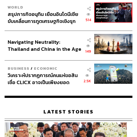
ปฏิเสธไม่ได้เลยว่า เมื่อมาตรการเหล่านี้ออกมาจะเป็นภาระ
WORLD
และค่าใช้จ่ายที่เพิ่มขึ้น ถ้าผู้ประกอบการไปต่อไม่ไหวแล้วถ้า
สรุปภารกิจอนุทิน เยือนอินโดนีเซีย
เขาต้องปิดกิจการ และหากว่ากิจการเสียหายแล้วไม่สามารถ
514
ขับเคลื่อนการทูตเศรษฐกิจเชิงรุก
ที่จะจ้างแรงงานได้เลยแม้แต่คนเดียว กรณีวีร์ตั้งคำถามว่า
ประกาศหุ้นส่วนยุทธศาสตร์ไทย –
‘อะไรจะเกิดขึ้น’
อินโดนีเซีย
Navigating Neutrality:
ขณะที่ ธนยศ ทิมสุวรรณ สส. เลย พรรคภูมิใจไทย อภิปราย
Thailand and China in the Age
149
ว่า การแก้ไขเพิ่มเติมร่าง พ.ร.บ.คุ้มครองสิทธิแรงงานฉบับ
of a New Global Order
ของพรรคก้าวไกล จะทำให้เหลือวันทำงานลดลง 32% จาก
เดิม 289 วัน เป็นเหลือเพียง 218 วัน
BUSINESS
/
ECONOMIC
วิเคราะห์ปรากฏการณ์คนแห่ขอสิน
ธนยศระบุว่า จำนวนวันทำงานที่ลดลงนี้จะส่งผลกระทบใน
2.5K
เชื่อ CLICX อาจเป็นเพียงยอด
หลายด้าน โดยเฉพาะต้นทุนของนายจ้างที่ต้องจ้างแรงงาน
ภูเขาน้ำแข็ง ของปัญหาหนี้ครัว
เรือนไทยที่ถูกซุกไว้
เพิ่มขึ้นเพื่อให้สามารถผลิตได้เท่าเดิม
เพื่อไทยแจงเหตุไม่รับร่างเพราะต้องการสร้างสมดุลทุก
LATEST STORIES
ภาคส่วน
แม้ในช่วงการอภิปราย สส. พรรคเพื่อไทยหลายคนอภิปรายมี