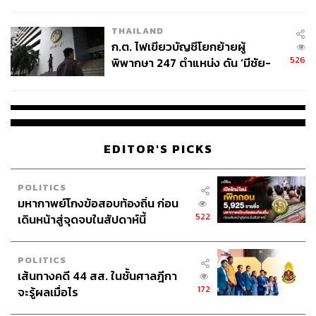
ข้อหาหนัก จ่อชง ป.ป.ช. 12 ส.ค. นี้
ปริศนานันทกุล สส. อ่างทอง พรรคภูมิใจไทย ที่นิยามว่านี่อาจ
เป็น ‘ลูกกวาดอาบยาพิษ’
THAILAND
ก.ต. ไฟเขียวบัญชีโยกย้ายผู้
526
พิพากษา 247 ตำแหน่ง ดัน ‘มีชัย-
แม้กรวีร์จะมองว่าทุกพรรคการเมืองเห็นไม่ต่างกัน เราอยาก
สรรพวิทย์’ คุมศาลอาญา-แพ่ง ‘วิธู
จะเพิ่มการคุ้มครองสิทธิ อยากเห็นสวัสดิการของแรงงานที่ดี
ร’ นั่งประธานศาลอุทธรณ์
มากขึ้น อยากเห็นคุณภาพชีวิตของแรงงานให้ดีมากกว่านี้
กรวีร์กล่าวว่า เราอยู่ในระบอบประชาธิปไตย เราอยู่ในระบบ
EDITOR'S PICKS
เศรษฐกิจแบบทุนนิยม เสรีนิยม รัฐมีหน้าที่ในการสนับสนุน ใน
การกำกับดูแลเพื่อที่จะให้หน่วยงานต่างๆ ขับเคลื่อนและเดิน
ไปตามกลไกของตลาด เราไม่ได้อยู่ในระบบสังคมนิยมที่รัฐ
POLITICS
นั้นเป็นเจ้าของ และเป็นผู้รับผิดชอบผลกำไรหรือขาดทุนของ
มหากาพย์โกงข้อสอบท้องถิ่น ก่อน
การผลิตทั้งหมดอยู่แต่เพียงรัฐเดียว
522
เดินหน้าสู่จุดจบในสัปดาห์นี้
กรวีร์ชี้แจงว่า จากที่ฟังการนำเสนอทั้งหมดแล้ว อาจฟังแล้วดู
POLITICS
ดีเป็นประโยชน์กับลูกจ้างทั้งประเทศ แต่ข้อกังวลคือสิ่งเหล่านี้
เส้นทางคดี 44 สส. ในชั้นศาลฎีกา
อาจเป็น ‘ลูกกวาดที่อาบยาพิษ’ เพราะหากมีกฎหมายฉบับนี้
172
จะรู้ผลเมื่อไร
อะไรจะเกิดขึ้นกับผู้ประกอบการรายเล็กรายน้อย SMEs ซึ่ง