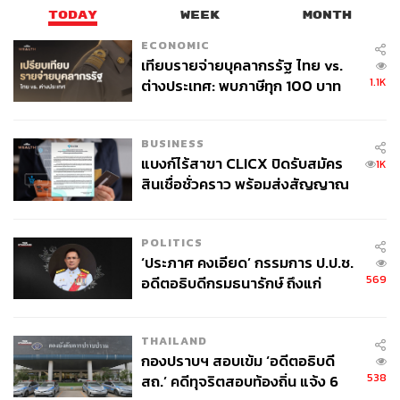
ด้าน สหัสวัต คุ้มคง กล่าวถึงกฎหมายคุ้มครองแรงงานที่
TODAY
WEEK
MONTH
ครอบคลุมแรงงานทุกคน แม้กระทั่งลูกจ้างแม่บ้านในรัฐสภา
ECONOMIC
แห่งนี้ ซึ่งปัจจุบันไม่ได้รับการคุ้มครองตามกฎหมายแรงงาน
เทียบรายจ่ายบุคลากรรัฐ ไทย vs.
และกฎหมายคุ้มครองแรงงานฉบับนี้ถือเป็นเรื่องพื้นฐานที่สุด
1.1K
ต่างประเทศ: พบภาษีทุก 100 บาท
ของคนไทยใช้ไปกับข้าราชการเฉียด
“เราถูกค่อนขอดว่าวิธีคิดแบบนี้คือคนขี้เกียจ คนไม่รู้จัก
40 บาท
ประหยัดอดออม วิธีคิดแบบนี้ไม่ใช่วิธีคิดที่ใหม่” สหัสวัตกล่าว
BUSINESS
แบงก์ไร้สาขา CLICX ปิดรับสมัคร
1K
สหัสวัตกล่าวว่า การทำงานหนักหากเราอยากสร้างฐานะหรือ
สินเชื่อชั่วคราว พร้อมส่งสัญญาณ
ความมั่นคงมันควรเป็นทางเลือก ไม่ใช่ข้ออ้างกดขี่แรงงาน
เตือนกลุ่มกู้เงินผิดวัตถุประสงค์-ให้
แล้วหากมองว่าการทำงานหนักแล้วรวย แรงงานแบกหาม
ข้อมูลเท็จ เตรียมดำเนินคดีเด็ดขาด
และชาวประมงคงเป็นเศรษฐีไปหมดแล้ว
POLITICS
‘ประภาศ คงเอียด’ กรรมการ ป.ป.ช.
569
อดีตอธิบดีกรมธนารักษ์ ถึงแก่
ภูมิใจไทยประสานเสียงถล่มร่างฯ เซีย จำปาทอง มอง
อนิจกรรม
เป็น ‘ลูกกวาดอาบยาพิษ’
THAILAND
กองปราบฯ สอบเข้ม ‘อดีตอธิบดี
สส. พรรคภูมิใจไทยหลายคนอภิปรายคัดค้านร่างกฎหมาย
538
สถ.’ คดีทุจริตสอบท้องถิ่น แจ้ง 6
คุ้มครองแรงงานฉบับเซียอย่างต่อเนื่อง​ โดยเฉพาะ กรวีร์