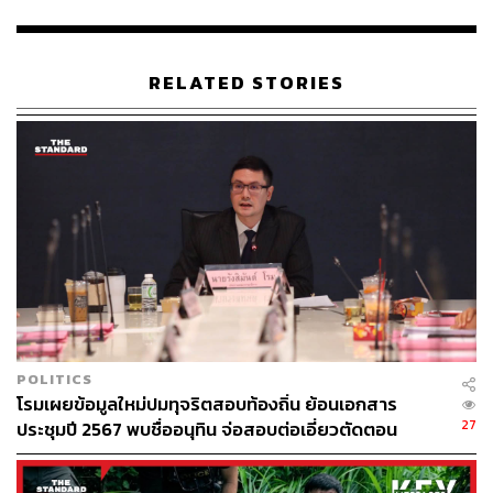
เซียกล่าวถึงค่าจ้างขั้นต่ำในทุกจังหวัดของประเทศไทยขณะนี้
ยังไม่มีจังหวัดใดแตะ 400 บาท ซึ่งไม่พอกับการดำรงชีวิต
พร้อมระบุว่า หากมีการปรับค่าจ้างขั้นต่ำในอัตราแบบที่ผ่าน
RELATED STORIES
มาคือระดับ 2-16 บาท ต้องปรับอีกอย่างน้อย 24 ครั้ง หรือราว
ปีละ 8 ครั้ง ถึงจะแตะ 600 บาทในปี 2570 ตามที่พรรคเพื่อ
ไทยหาเสียงไว้
“เพราะค่าจ้างที่ไม่เพียงพอต่อการดำรงชีพ จึงทำให้แรงงาน
ต้องทำงานอย่างหนัก” เซียกล่าว พร้อมกล่าวต่อว่า ปัจจุบัน
แรงงานหากทำงานในบริษัทใดแล้วไม่มี OT หรือค่าล่วงเวลา
เขาจะลาออกไปหางานใหม่ที่มี OT เพราะปัจจุบันเพียงแค่ค่า
จ้างไม่เพียงพอต่อการดำรงชีพ ต้องหาเงินให้ได้มากพอมาใช้
จ่ายในครอบครัว
POLITICS
สำหรับประเด็นสำคัญในร่างกฎหมายฉบับนี้ เช่น
โรมเผยข้อมูลใหม่ปมทุจริตสอบท้องถิ่น ย้อนเอกสาร
27
ประชุมปี 2567 พบชื่ออนุทิน จ่อสอบต่อเอี่ยวตัดตอน
การปรับค่าจ้างขั้นต่ำเพิ่มขึ้นทุกปี
ม.บูรพา หรือไม่
ขยายความคุ้มครองไปถึงฟรีแลนซ์ ไรเดอร์ และลูกจ้าง