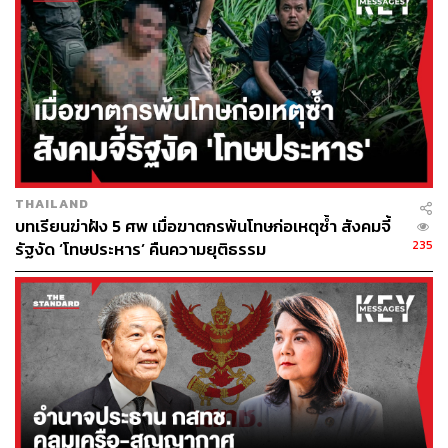
ภาครัฐ
เปลี่ยนการจ้างงานแบบรายวันเป็นรายเดือน
กำหนดชั่วโมงการทำงานเป็น 40 ชั่วโมงต่อสัปดาห์
และวันหยุดสัปดาห์ละ 2 วัน
ลาพักร้อนได้ 10 วันต่อปี สะสมวันลาได้ไม่เกิน 1 ปี
ห้ามเลือกปฏิบัติไม่ว่ากรณีใด ทั้งเพศ ศาสนา เชื้อชาติ
ตั้งแต่การเริ่มคัดคนเข้าทำงาน
ลาไปดูแลครอบครัวและคนใกล้ชิดได้ไม่เกิน 15 วันต่อ
ปี
THAILAND
บทเรียนฆ่าฝัง 5 ศพ เมื่อฆาตกรพ้นโทษก่อเหตุซ้ำ สังคมจี้
235
รัฐงัด ‘โทษประหาร’ คืนความยุติธรรม
วรรณวิภาเสนอเพิ่มสิทธิวันลาคลอด 180 วัน
วรรณวิภา ไม้สน สส. บัญชีรายชื่อ ปีกแรงงานของพรรคก้าว
ไกล เสนอร่าง พ.ร.บ.คุ้มครองแรงงานอีกหนึ่งฉบับ โดยมี
สาระสำคัญ 2 ข้อหลักคือ เพิ่มการครอบคลุมของกฎหมายนี้
ไปถึงหน่วยงานของรัฐ และการเพิ่มสิทธิวันลาคลอดจาก 98
วัน เป็น 180 วัน และแบ่งสิทธิให้คู่สมรสลาได้ 90 วัน