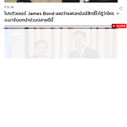
FILM
โปรดิวเซอร์ James Bond เผยว่าแฟนหนังมีสิทธิ์ได้รู้ว่าใคร
...
จะมารับบทนำช่วงปลายปีนี้
WORLD
อนุทิน-มินอ่องหล่าย ออกแถลงการณ์ร่วม หนุนความร่วม
...
มือรอบด้าน ยกระดับปราบอาชญากรรมข้ามชาติ แก้ปัญหา
หมอกควัน-มลพิษทางน้ำ