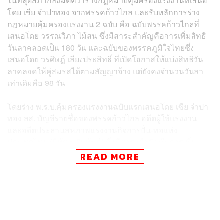
ในที่สุดสภาก็ลงมติคว่ำร่างกฎหมายคุ้มครองแรงงานที่เสนอ
โดย เซีย จำปาทอง จากพรรคก้าวไกล และรับหลักการร่าง
กฎหมายคุ้มครองแรงงาน 2 ฉบับ คือ ฉบับพรรคก้าวไกลที่
เสนอโดย วรรณวิภา ไม้สน ซึ่งมีสาระสำคัญคือการเพิ่มสิทธิ
วันลาคลอดเป็น 180 วัน และฉบับของพรรคภูมิใจไทยซึ่ง
เสนอโดย วรศิษฎ์ เลียงประสิทธิ์ ที่เปิดโอกาสให้แบ่งสิทธิวัน
ลาคลอดให้คู่สมรสได้ตามสัญญาจ้าง แต่ยังคงจำนวนวันลา
เท่าเดิมคือ 98 วัน
โดยร่าง พ.ร.บ.คุ้มครองแรงงานฉบับแรกเสนอโดย เซีย จำปา
ทอง สส. บัญชีรายชื่อของพรรคก้าวไกล อดีตผู้ใช้แรงงาน
และอดีตประธานสหภาพแรงงานกิจการปั่น-ทอแห่ง
ประเทศไทย (พิพัฒนสัมพันธ์) ซึ่งมีสาระสำคัญในการเพิ่ม
สิทธิและสวัสดิภาพของผู้ใช้แรงงานในหลายประเด็น
READ MORE
และอีกหนึ่งร่าง พ.ร.บ.คุ้มครองแรงงานโดยพรรคก้าวไกล ซึ่ง
เสนอโดย วรรณวิภา ไม้สน สส. บัญชีรายชื่อ ซึ่งเป็นปีก
แรงงานของพรรค สาระสำคัญคือการให้ลาคลอดได้ 180 วัน
โดยแบ่งกับคู่สมรสได้ 90 วัน