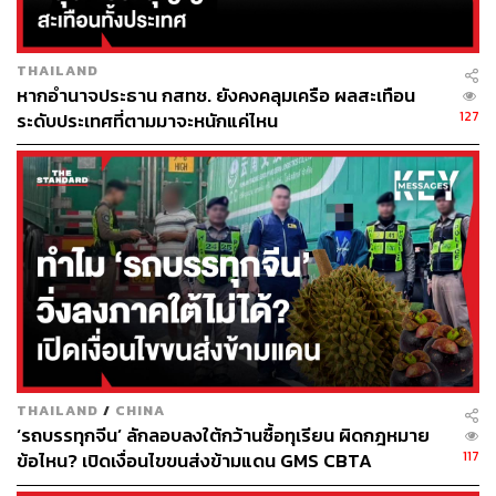
วรรณวิภากล่าวว่า สาเหตุที่ต้องยื่นแก้ไขเพิ่มสิทธิวันลาคลอด
เป็น 180 วัน ก็มาจากองค์การอนามัยโลกและยูนิเซฟ แนะนำ
THAILAND
ว่าทารกควรได้รับนมแม่เพียงอย่างเดียวอย่างน้อย 6 เดือน
หากอำนาจประธาน กสทช. ยังคงคลุมเครือ ผลสะเทือน
เพราะจะช่วยพัฒนาการเจริญเติบโตทางสมองของทารก
127
ระดับประเทศที่ตามมาจะหนักแค่ไหน
อย่างเต็มที่ และได้รับสารอาหารที่จำเป็นอย่างเหมาะสม
เติบโตสมวัย มีภูมิต้านทาน ลดโอกาสการติดเชื้อ และลดการ
เจ็บป่วยด้วยโรคต่างๆ
วรรณวิภากล่าวต่อว่า ทุกครั้งที่จะมีการเพิ่มสิทธิวันลาคลอด
ก็จะมีคนออกมาแสดงความเห็นต่างๆ นานา ทั้งบอกว่าลูกจ้าง
หญิงจะโดนเลิกจ้าง ย้ายฐานการผลิต หรือห่วงว่าคนจะแห่กัน
ท้อง
“การที่ผู้หญิงคนหนึ่งจะมีลูก ไม่ใช่แค่เพิ่มวันลาคลอดแล้วจะ
แห่กันลา แห่กันมีลูก การตัดสินใจมีลูกสักคนประกอบไปด้วย
THAILAND
/
CHINA
ปัจจัยหลายอย่าง” วรรณวิภากล่าว
‘รถบรรทุกจีน’ ลักลอบลงใต้กว้านซื้อทุเรียน ผิดกฎหมาย
117
ข้อไหน? เปิดเงื่อนไขขนส่งข้ามแดน GMS CBTA