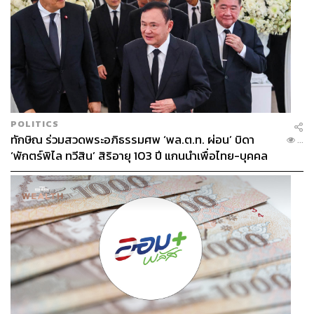
แนวโน้มที่จะสนับสนุนร่างกฎหมายคุ้มครองแรงงาน ทว่า
เมื่อลงมติ กลับลงมติไม่เห็นชอบกับร่างกฎหมายคุ้มครอง
แรงงานฉบับก้าวไกลที่เสนอโดยเซีย
วันนี้ (7 มีนาคม) ชนินทร์ รุ่งธนเกียรติ สส. บัญชีรายชื่อ และ
รองโฆษกพรรคเพื่อไทย (พท.) ในฐานะวิปรัฐบาล ชี้แจง
ว่าการที่พรรคร่วมรัฐบาลไม่รับร่างกฎหมายคุ้มครองแรงงาน
POLITICS
ฉบับเซียนั้น ผู้แทนจากพรรคร่วมรัฐบาลได้มีการอภิปราย
ทักษิณ ร่วมสวดพระอภิธรรมศพ ‘พล.ต.ท. ผ่อน’ บิดา
...
ชัดเจน ว่า ร่างดังกล่าวจะสร้างผลกระทบทางด้านเศรษฐกิจ
‘พักตร์พิไล ทวีสิน’ สิริอายุ 103 ปี แกนนำเพื่อไทย-บุคคล
และภาคการผลิตมากขึ้น 30% และอาจส่งผลให้บริษัทขนาด
หลากวงการร่วมอาลัย
เล็กต่างๆ ที่ไม่สามารถปรับตัวได้ทันล้มตายลง ซึ่งจะเกิดผลใน
ทางกลับกัน
โดยอาจสร้างผลลบทำให้พี่น้องแรงงานจำนวนมากไม่
สามารถหางานได้ หรือต้องถูกเลิกจ้างแทน กฎหมายที่คาด
หวังจะยกระดับคุณภาพชีวิตแรงงานอาจซ้ำเติมสถานการณ์
ให้ย่ำแย่ลงแทน