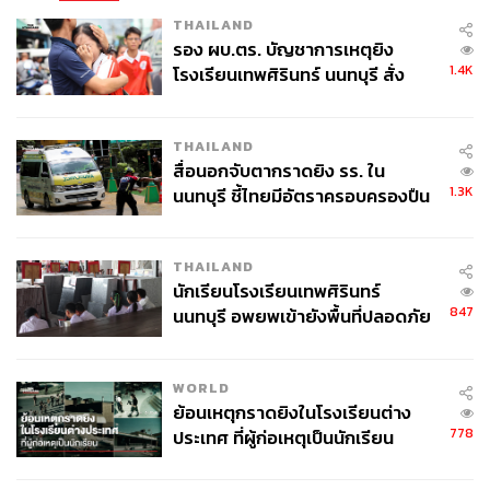
THAILAND
รอง ผบ.ตร. บัญชาการเหตุยิง
1.4K
โรงเรียนเทพศิรินทร์ นนทบุรี สั่ง
ค้นหา 2 รอบยืนยันไร้คนติดค้าง พบ
ศพปู่-ย่าที่บ้านพักผู้ก่อเหตุ
THAILAND
สื่อนอกจับตากราดยิง รร. ใน
1.3K
นนทบุรี ชี้ไทยมีอัตราครอบครองปืน
สูงในระดับต้นของภูมิภาค
THAILAND
นักเรียนโรงเรียนเทพศิรินทร์
847
นนทบุรี อพยพเข้ายังพื้นที่ปลอดภัย
ชั่วคราว หลังเหตุใช้อาวุธปืนภายใน
โรงเรียนคลี่คลาย
WORLD
ย้อนเหตุกราดยิงในโรงเรียนต่าง
778
ประเทศ ที่ผู้ก่อเหตุเป็นนักเรียน