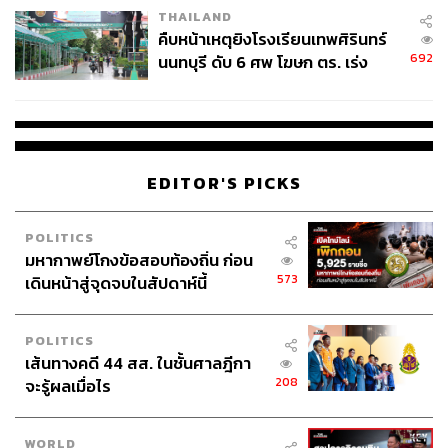
THAILAND
คืบหน้าเหตุยิงโรงเรียนเทพศิรินทร์
692
นนทบุรี ดับ 6 ศพ โฆษก ตร. เร่ง
สอบปมขโมยปืนปู่ก่อเหตุ
EDITOR'S PICKS
POLITICS
มหากาพย์โกงข้อสอบท้องถิ่น ก่อน
ภาพ: พงศ์มนัส ทาศิริ
573
เดินหน้าสู่จุดจบในสัปดาห์นี้
TAGS:
การเลิกจ้างพนักงาน
โรงแรม
เชียงใหม่
POLITICS
เส้นทางคดี 44 สส. ในชั้นศาลฎีกา
208
จะรู้ผลเมื่อไร
WORLD