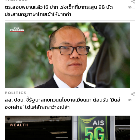
ตร.สอบพยานแล้ว 16 ปาก เร่งเช็กที่มากระสุน 98 นัด
...
ประสานครูภาษาไทยเข้าให้ปากคำ
POLITICS
สส. ปชน. จี้รัฐบาลทบทวนนโยบายเมียนมา ต้อนรับ ‘มินอ่
...
องหล่าย’ ได้แค่สัญญาว่างเปล่า