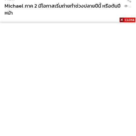
Michael ภาค 2 มีโอกาสเริ่มถ่ายทำช่วงปลายปีนี้ หรือต้นปี
...
หน้า
News
Wealth
Pop
Podcast
Video
Now
Opinion
Careers
Events
Privacy
About
Contact
Policy
FOR
ADVERTISING
MEMBERSHIP