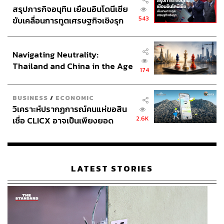
สรุปภารกิจอนุทิน เยือนอินโดนีเซีย
543
ขับเคลื่อนการทูตเศรษฐกิจเชิงรุก
350
ประกาศหุ้นส่วนยุทธศาสตร์ไทย –
อินโดนีเซีย
Navigating Neutrality:
ABOUT THE AUTHOR
Thailand and China in the Age
174
THE STANDARD TEAM
of a New Global Order
กองบรรณาธิการ THE STANDARD
BUSINESS
/
ECONOMIC
วิเคราะห์ปรากฏการณ์คนแห่ขอสิน
2.6K
เชื่อ CLICX อาจเป็นเพียงยอด
ภูเขาน้ำแข็ง ของปัญหาหนี้ครัว
เรือนไทยที่ถูกซุกไว้
LATEST STORIES