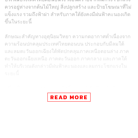
ควรอยู่ห่างจากต้นไม้ใหญ่ สิ่งปลูกสร้าง และป้ายโฆษณาที่ไม่
แข็งแรง รวมถึงฟ้าผ่า สำหรับภาคใต้ยังคงมีฝนฟ้าคะนองเกิด
ขึ้นในระยะนี้
ลักษณะสำคัญทางอุตุนิยมวิทยา ความกดอากาศต่ำเนื่องจาก
ความร้อนปกคลุมประเทศไทยตอนบน ประกอบกับมีลมใต้
และลมตะวันออกเฉียงใต้พัดปกคลุมภาคเหนือตอนล่าง ภาค
ตะวันออกเฉียงเหนือ ภาคตะวันออก ภาคกลาง และภาคใต้
ทำให้บริเวณดังกล่าวมีฝนฟ้าคะนองและลมกระโชกแรงใน
ระยะนี้
อนึ่ง เมื่อเวลา 01.00 น. พายุไซโคลน ‘ฟานิ (Fani)’ บริเวณ
อ่าวเบงกอลตอนล่าง มีศูนย์กลางอยู่ทางทิศตะวันออกเฉียงใต้
READ MORE
ของเมืองเจนไน ประเทศอินเดีย ประมาณ 890 กิโลเมตร
กำลังเคลื่อนตัวทางทิศตะวันตกเฉียงเหนือเข้าใกล้ประเทศศรี
ลังกาและประเทศอินเดีย ซึ่งพายุนี้ไม่มีผลกระทบต่อ
ประเทศไทย