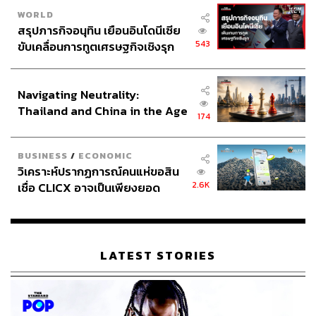
WORLD
สรุปภารกิจอนุทิน เยือนอินโดนีเซีย
543
ขับเคลื่อนการทูตเศรษฐกิจเชิงรุก
ประกาศหุ้นส่วนยุทธศาสตร์ไทย –
อินโดนีเซีย
Navigating Neutrality:
Thailand and China in the Age
174
of a New Global Order
BUSINESS
/
ECONOMIC
วิเคราะห์ปรากฏการณ์คนแห่ขอสิน
2.6K
เชื่อ CLICX อาจเป็นเพียงยอด
ภูเขาน้ำแข็ง ของปัญหาหนี้ครัว
เรือนไทยที่ถูกซุกไว้
LATEST STORIES