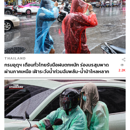
ประมาณ 1 เมตร
ภาคใต้ (ฝั่งตะวันตก) อากาศร้อนกับมีฝนฟ้าคะนองร้อยละ 30
ของพื้นที่ ส่วนมากบริเวณจังหวัดระนอง พังงา ภูเก็ต กระบี่
ตรัง และสตูล อุณหภูมิต่ำสุด 24-26 องศาเซลเซียส อุณหภูมิ
สูงสุด 34-36 องศาเซลเซียส ลมตะวันออกเฉียงใต้ความเร็ว
10-30 กม./ชม. ทะเลมีคลื่นต่ำกว่า 1 เมตร ห่างฝั่งคลื่นสูง
ประมาณ 1 เมตร
THAILAND
กรมอุตุฯ เตือนทั่วไทยรับมือฝนตกหนัก ร่องมรสุมพาด
กรุงเทพมหานครและปริมณฑลอากาศร้อน โดยมีฝนฟ้า
2.2K
ผ่านภาคเหนือ เฝ้าระวังน้ำท่วมฉับพลัน-น้ำป่าไหลหลาก
คะนองร้อยละ 10 ของพื้นที่ อุณหภูมิต่ำสุด 28-30 องศา
เซลเซียส อุณหภูมิสูงสุด 37-39 องศาเซลเซียส ลมใต้
ความเร็ว 15-20 กม./ชม.
พิสูจน์อักษร:
ภาวิกา ขันติศรีสกุล
TAGS:
กรมอุตุนิยมวิทยา
อากาศร้อน