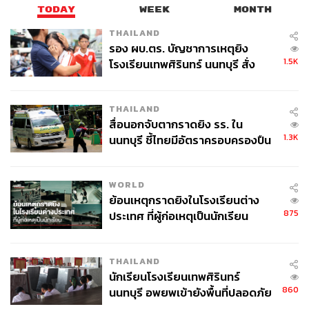
TODAY
WEEK
MONTH
THAILAND
รอง ผบ.ตร. บัญชาการเหตุยิง
1.5K
โรงเรียนเทพศิรินทร์ นนทบุรี สั่ง
ค้นหา 2 รอบยืนยันไร้คนติดค้าง พบ
ศพปู่-ย่าที่บ้านพักผู้ก่อเหตุ
THAILAND
สื่อนอกจับตากราดยิง รร. ใน
1.3K
นนทบุรี ชี้ไทยมีอัตราครอบครองปืน
สูงในระดับต้นของภูมิภาค
WORLD
ย้อนเหตุกราดยิงในโรงเรียนต่าง
875
ประเทศ ที่ผู้ก่อเหตุเป็นนักเรียน
THAILAND
นักเรียนโรงเรียนเทพศิรินทร์
860
นนทบุรี อพยพเข้ายังพื้นที่ปลอดภัย
ชั่วคราว หลังเหตุใช้อาวุธปืนภายใน