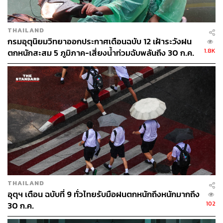
THAILAND
กรมอุตุนิยมวิทยาออกประกาศเตือนฉบับ 12 เฝ้าระวังฝน
1.8K
ตกหนักสะสม 5 ภูมิภาค-เสี่ยงน้ำท่วมฉับพลันถึง 30 ก.ค.
35
ABOUT THE AUTHOR
THE STANDARD TEAM
กองบรรณาธิการ THE STANDARD
ABOUT THE PHOTOGRAPHER
ฐานิส สุดโต
THAILAND
บรรณาธิการภาพ ประจำสำนักข่าว THE
STANDARD
อุตุฯ เตือน ฉบับที่ 9 ทั่วไทยรับมือฝนตกหนักถึงหนักมากถึง
102
30 ก.ค.