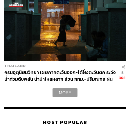
THAILAND
กรมอุตุนิยมวิทยา เผยภาคตะวันออก-ใต้ฝั่งตะวันตก ระวัง
308
น้ำท่วมฉับพลัน น้ำป่าไหลหลาก ส่วน กทม.-ปริมณฑล ฝน
ฟ้าคะนอง 70%
MORE
MOST POPULAR