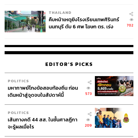
โรงเรียนคลี่คลาย
THAILAND
คืบหน้าเหตุยิงโรงเรียนเทพศิรินทร์
702
นนทบุรี ดับ 6 ศพ โฆษก ตร. เร่ง
สอบปมขโมยปืนปู่ก่อเหตุ
EDITOR'S PICKS
POLITICS
มหากาพย์โกงข้อสอบท้องถิ่น ก่อน
573
เดินหน้าสู่จุดจบในสัปดาห์นี้
POLITICS
เส้นทางคดี 44 สส. ในชั้นศาลฎีกา
209
จะรู้ผลเมื่อไร